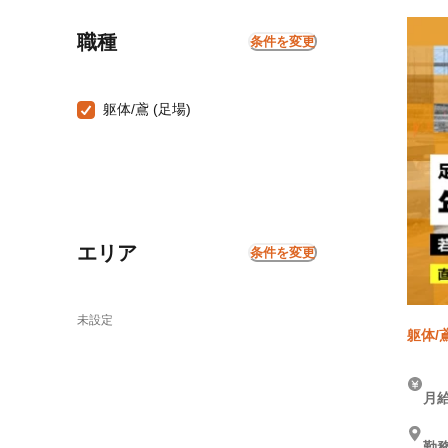
職種
条件を変更
躯体/鳶 (足場)
エリア
条件を変更
未設定
躯体/
月給
勤