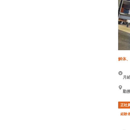
解体、
月給
勤務
正社
経験