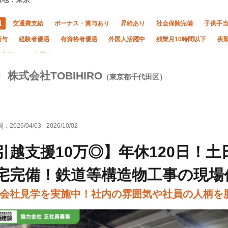
員
交通費支給
ボーナス・賞与あり
昇給あり
社会保険完備
子供手
貸与
経験者優遇
有資格者優遇
外国人活躍中
残業月10時間以下
夜
・直行OK
転勤なし
株式会社TOBIHIRO
（東京都千代田区）
間：
2026/04/03
-
2026/10/02
引越支援10万◎】年休120日！
宅完備！鉄道等構造物工事の現場
会社見学を実施中！社内の雰囲気や社員の人柄を