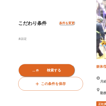
こだわり条件
条件を変更
未設定
躯体/
...
検索する
件
(土木)
月給
この条件を保存
勤務
正社