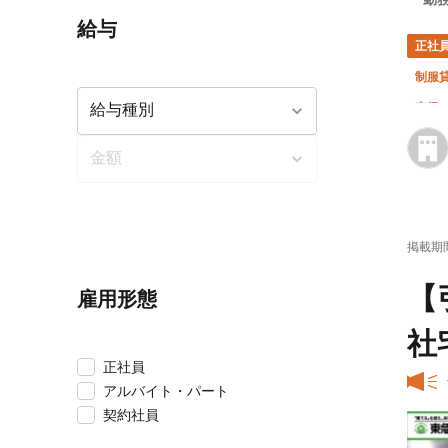
給与
正社
制服
直帰
掲載期
【
雇用形態
社
正社員
アルバイト・パート
契約社員