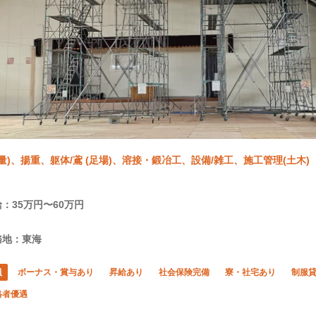
重量)、揚重、躯体/鳶 (足場)、溶接・鍛冶工、設備/雑工、施工管理(土木)
：35万円〜60万円
務地：東海
員
ボーナス・賞与あり
昇給あり
社会保険完備
寮・社宅あり
制服
格者優遇