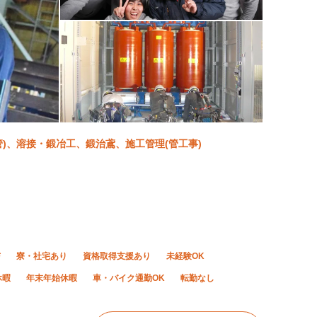
(配管)、溶接・鍛冶工、鍛治鳶、施工管理(管工事)
与
寮・社宅あり
資格取得支援あり
未経験OK
休暇
年末年始休暇
車・バイク通勤OK
転勤なし