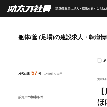
建築/建設業の求人・転職を
探すなら助
躯体/鳶 (足場)の建設求人・転職
新
57
検索結果
件
1
~
20
件を表示
掲載期
【
設定中の検索条件
ほ