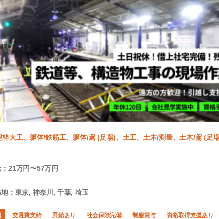
型枠大工、躯体/鉄筋工、躯体/鳶 (足場)、土工、土木/測量、土木/鳶 (足
：21万円〜57万円
地：東京, 神奈川, 千葉, 埼玉
員
交通費支給
昇給あり
社会保険完備
制服貸与
資格取得支援あり