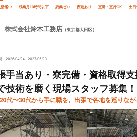
人活躍中
残業月10時間以下
残業ゼロ
夜勤あり
直帰・直行OK
土日
株式会社鈴木工務店
（東京都大田区）
間：
2026/04/24
-
2027/06/23
張手当あり・寮完備・資格取得支
で技術を磨く現場スタッフ募集！
20代〜30代から手に職を。出張で各地を巡りな