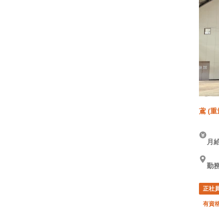
鳶 (
月給
勤
正社
有資