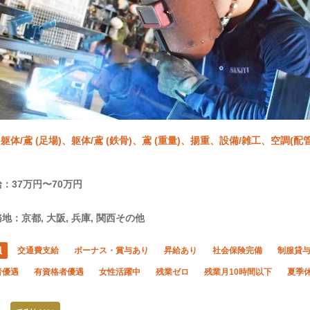
躯体/鳶 (足場)、躯体/鳶 (鉄骨)、鳶 (重量)、揚重、設備/雑工、空調
：37万円〜70万円
地：京都, 大阪, 兵庫, 関西その他
員
交通費支給
ボーナス・賞与あり
昇給あり
社会保険完備
制服貸
者優遇
有資格者優遇
女性活躍中
残業ゼロ
残業月10時間以下
夏季