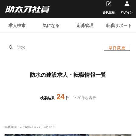
会員登録
ログイン
求人検索
気になる
応募管理
転職サポート
防水、
条件変更
防水の建設求人・転職情報一覧
24
検索結果
件
1
~
20
件を表示
掲載期間：
2026/02/06
-
2026/10/05