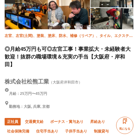
左官、左官(土間)、塗装、塗床、防水、補修（リペア）、タイル、エクステリ
ア・外構、貼床、未経験
◎月給45万円も可◎左官工事！事業拡大・未経験者大
歓迎！抜群の職場環境＆充実の手当【大阪府・岸和
田】
株式会社松熊工業
（大阪府岸和田市）
月給：25万円〜45万円
勤務地：大阪, 兵庫, 京都
正社員
交通費支給
ボーナス・賞与あり
昇給あり
気になる
社会保険完備
住宅手当あり
子供手当あり
制服貸与