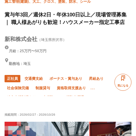
施工管理(建築)、大工、クロス、塗装、防水、シール
賞与年3回／週休2日・年休100日以上／現場管理募集
｜ 職人様あがりも歓迎！ハウスメーカー指定工事店
新和株式会社
（埼玉県所沢市）
月給：25万円〜50万円
勤務地：埼玉
正社員
交通費支給
ボーナス・賞与あり
昇給あり
気になる
社会保険完備
制服貸与
資格取得支援あり
独立支援制度あり
未経験OK
経験者優遇
有資格者優遇
夏季休暇
直帰・直行OK
年末年始休暇
掲載期間：
2026/02/27
-
2026/10/26
車・バイク通勤OK
転勤なし