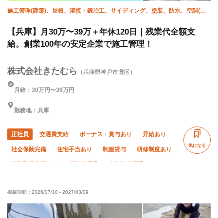
施工管理(建築)、屋根、溶接・鍛冶工、サイディング、塗装、防水、空調(配
管)、衛生(配管工)
【兵庫】月30万〜39万＋年休120日｜残業代全額支
給。創業100年の安定企業で施工管理！
株式会社きたむら
（兵庫県神戸市灘区）
月給：30万円〜39万円
勤務地：兵庫
正社員
交通費支給
ボーナス・賞与あり
昇給あり
気になる
社会保険完備
住宅手当あり
制服貸与
研修制度あり
資格取得支援あり
経験者優遇
有資格者優遇
50代以上活躍中
女性活躍中
外国人活躍中
掲載期間：
2026/07/10
-
2027/03/09
残業月20時間以下
直帰・直行OK
土日休み
完全週休二日制
夏季休暇
年末年始休暇