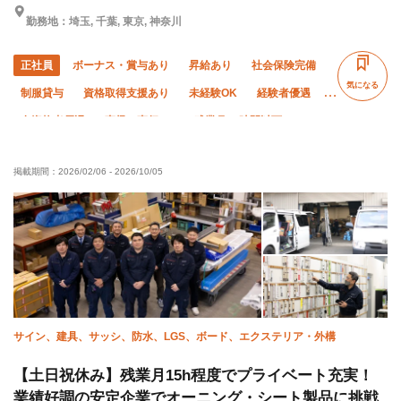
勤務地：埼玉, 千葉, 東京, 神奈川
正社員
ボーナス・賞与あり
昇給あり
社会保険完備
気になる
制服貸与
資格取得支援あり
未経験OK
経験者優遇
有資格者優遇
直帰・直行OK
残業月10時間以下
土日休み
夏季休暇
年末年始休暇
車・バイク通勤OK
掲載期間：
2026/02/06
-
2026/10/05
転勤なし
サイン、建具、サッシ、防水、LGS、ボード、エクステリア・外構
【土日祝休み】残業月15h程度でプライベート充実！
業績好調の安定企業でオーニング・シート製品に挑戦