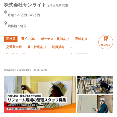
株式会社サンライト
（埼玉県所沢市）
月給：20万円〜45万円
勤務地：埼玉
正社員
週払いOK
ボーナス・賞与あり
昇給あり
気になる
交通費支給
寮・社宅あり
制服貸与
資格取得支援あり
ピアス・ネイルOK
社会保険完備
経験者優遇
有資格者優遇
未経験OK
残業ゼロ
掲載期間：
2026/04/10
-
2026/12/09
直帰・直行OK
車・バイク通勤OK
土日休み
夏季休暇
年末年始休暇
転勤なし