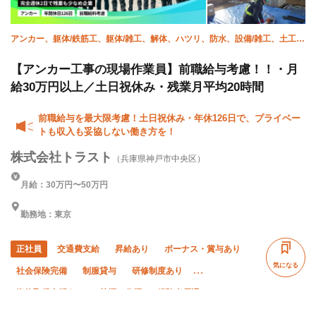
アンカー、躯体/鉄筋工、躯体/雑工、解体、ハツリ、防水、設備/雑工、土工、
橋梁鳶、施工管理(土木)
【アンカー工事の現場作業員】前職給与考慮！！・月
給30万円以上／土日祝休み・残業月平均20時間
前職給与を最大限考慮！土日祝休み・年休126日で、プライベー
トも収入も妥協しない働き方を！
株式会社トラスト
（兵庫県神戸市中央区）
月給：30万円〜50万円
勤務地：東京
正社員
交通費支給
昇給あり
ボーナス・賞与あり
気になる
社会保険完備
制服貸与
研修制度あり
資格取得支援あり
禁煙・分煙
経験者優遇
外国人活躍中
女性活躍中
有資格者優遇