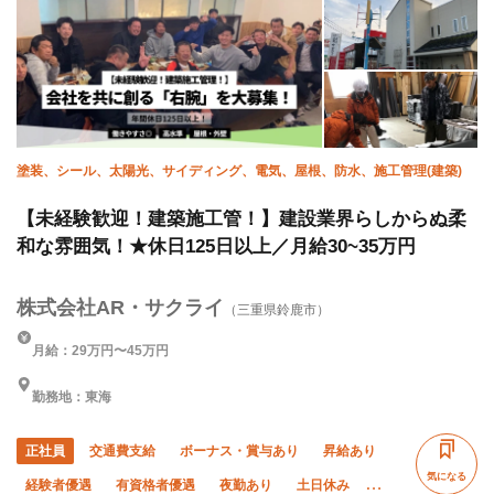
塗装、シール、太陽光、サイディング、電気、屋根、防水、施工管理(建築)
【未経験歓迎！建築施工管！】建設業界らしからぬ柔
和な雰囲気！★休日125日以上／月給30~35万円
株式会社AR・サクライ
（三重県鈴鹿市）
月給：29万円〜45万円
勤務地：東海
正社員
交通費支給
ボーナス・賞与あり
昇給あり
気になる
経験者優遇
有資格者優遇
夜勤あり
土日休み