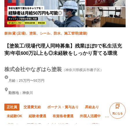
躯体/鳶 (足場)、塗装、シール、防水、施工管理(建築)
【塗装工/現場代理人同時募集】残業ほぼ0で私生活充
実/年収600万以上も◎未経験をしっかり育てる環境
株式会社やなぎはら塗装
（神奈川県横浜市磯子区）
月給：25万円〜50万円
勤務地：神奈川
正社員
交通費支給
ボーナス・賞与あり
昇給あり
気になる
未経験OK
経験者優遇
有資格者優遇
外国人活躍中
残業ゼロ
夏季休暇
年末年始休暇
車・バイク通勤OK