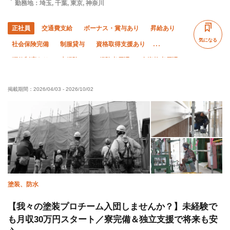
勤務地：埼玉, 千葉, 東京, 神奈川
正社員
交通費支給
ボーナス・賞与あり
昇給あり
気になる
社会保険完備
制服貸与
資格取得支援あり
研修制度あり
未経験OK
経験者優遇
有資格者優遇
夏季休暇
年末年始休暇
車・バイク通勤OK
転勤なし
掲載期間：
2026/04/03
-
2026/10/02
残業ゼロ
残業月10時間以下
塗装、防水
【我々の塗装プロチーム入団しませんか？】未経験で
も月収30万円スタート／寮完備＆独立支援で将来も安