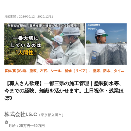
未経験OK
経験者優遇
有資格者優遇
60代以上活躍中
掲載期間：
2026/06/12
-
2026/12/11
50代以上活躍中
直帰・直行OK
車・バイク通勤OK
転勤なし
躯体/鳶 (足場)、塗装、左官、シール、補修（リペア）、塗床、防水、タイ
ル、エクステリア・外構、施工管理(建築)
【職人さん歓迎】一都三県の施工管理｜塗装防水等、
今までの経験、知識を活かせます。土日祝休・残業ほ
ぼ0
株式会社I.S.C
（東京都立川市）
月給：25万円〜50万円