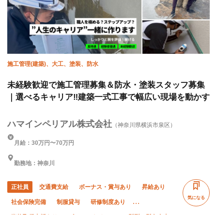
車・バイク通勤OK
施工管理(建築)、大工、塗装、防水
未経験歓迎で施工管理募集＆防水・塗装スタッフ募集
｜選べるキャリア‼︎建築一式工事で幅広い現場を動かす
ハマインペリアル株式会社
（神奈川県横浜市泉区）
月給：30万円〜70万円
勤務地：神奈川
正社員
交通費支給
ボーナス・賞与あり
昇給あり
気になる
社会保険完備
制服貸与
研修制度あり
資格取得支援あり
ピアス・ネイルOK
髪型・髪色自由