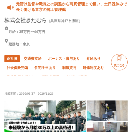
元請け監督や職長との調整から写真管理まで担い、土日祝休みで
長く働ける東京の施工管理職
株式会社きたむら
（兵庫県神戸市灘区）
月給：35万円〜44万円
勤務地：東京
正社員
交通費支給
ボーナス・賞与あり
昇給あり
気になる
社会保険完備
住宅手当あり
制服貸与
研修制度あり
資格取得支援あり
経験者優遇
有資格者優遇
50代以上活躍中
女性活躍中
外国人活躍中
掲載期間：
2026/03/27
-
2026/11/26
残業月20時間以下
直帰・直行OK
土日休み
完全週休二日制
夏季休暇
年末年始休暇
車・バイク通勤OK