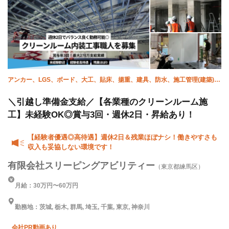
アンカー、LGS、ボード、大工、貼床、揚重、建具、防水、施工管理(建築)、
ALC
＼引越し準備金支給／【各業種のクリーンルーム施
工】未経験OK◎賞与3回・週休2日・昇給あり！
【経験者優遇◎高待遇】週休2日＆残業ほぼナシ！働きやすさも
収入も妥協しない環境です！
有限会社スリーピングアビリティー
（東京都練馬区）
月給：30万円〜60万円
勤務地：茨城, 栃木, 群馬, 埼玉, 千葉, 東京, 神奈川
会社PR動画あり