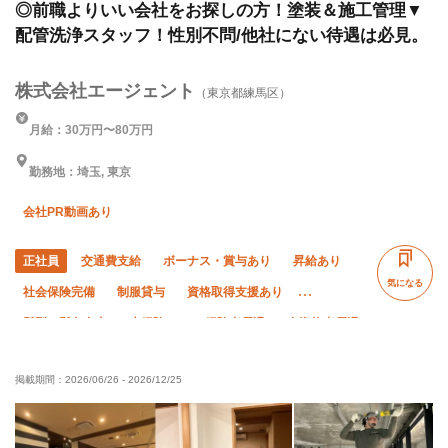
◎前職よりいい会社をお探しの方！塗装＆施工管理▼
配管洗浄スタッフ！性別不問/他社にない待遇は必見。
株式会社エージェント
（東京都練馬区）
月給：30万円〜80万円
勤務地：埼玉, 東京
会社PR動画あり
正社員
交通費支給
ボーナス・賞与あり
昇給あり
気になる
社会保険完備
制服貸与
資格取得支援あり
髪型・髪色自由
未経験OK
経験者優遇
有資格者優遇
夏季休暇
年末年始休暇
直帰・直行OK
転勤なし
掲載期間：
2026/06/26
-
2026/12/25