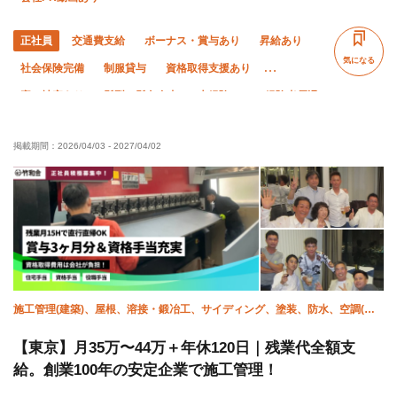
正社員
交通費支給
ボーナス・賞与あり
昇給あり
気になる
社会保険完備
制服貸与
資格取得支援あり
寮・社宅あり
髪型・髪色自由
未経験OK
経験者優遇
有資格者優遇
夏季休暇
年末年始休暇
土日休み
掲載期間：
2026/04/03
-
2027/04/02
車・バイク通勤OK
残業ゼロ
残業月10時間以下
施工管理(建築)、屋根、溶接・鍛冶工、サイディング、塗装、防水、空調(配
管)、衛生(配管工)
【東京】月35万〜44万＋年休120日｜残業代全額支
給。創業100年の安定企業で施工管理！