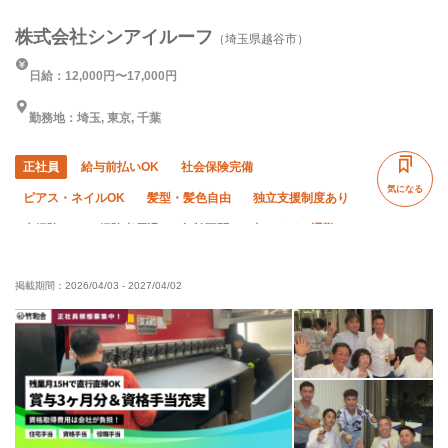
株式会社シンアイルーフ
（埼玉県越谷市）
日給：12,000円〜17,000円
勤務地：埼玉, 東京, 千葉
正社員
給与前払いOK
社会保険完備
気になる
ピアス・ネイルOK
髪型・髪色自由
独立支援制度あり
未経験OK
経験者優遇
年齢不問
車・バイク通勤OK
掲載期間：
2026/04/03
-
2027/04/02