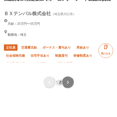
ＢＸテンパル株式会社
（埼玉県川口市）
月給：25万円〜35万円
勤務地：埼玉
正社員
交通費支給
ボーナス・賞与あり
昇給あり
気になる
社会保険完備
住宅手当あり
制服貸与
研修制度あり
資格取得支援あり
未経験OK
経験者優遇
有資格者優遇
残業月20時間以下
夜勤あり
直帰・直行OK
夏季休暇
年末年始休暇
1
2
車・バイク通勤OK
完全週休二日制
土日休み