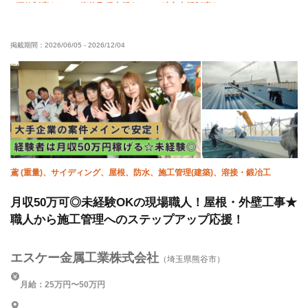
研修制度あり
資格取得支援あり
独立支援制度あり
未経験OK
経験者優遇
有資格者優遇
年齢不問
掲載期間：
2026/06/05
-
2026/12/04
50代以上活躍中
60代以上活躍中
残業月10時間以下
直帰・直行OK
夏季休暇
年末年始休暇
転勤なし
車・バイク通勤OK
鳶 (重量)、サイディング、屋根、防水、施工管理(建築)、溶接・鍛冶工
月収50万可◎未経験OKの現場職人！屋根・外壁工事★
職人から施工管理へのステップアップ応援！
エスケー金属工業株式会社
（埼玉県熊谷市）
月給：25万円〜50万円