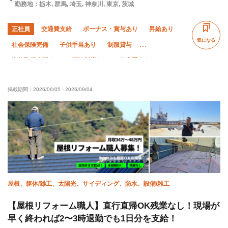
勤務地：栃木, 群馬, 埼玉, 神奈川, 東京, 茨城
正社員
交通費支給
ボーナス・賞与あり
昇給あり
気になる
社会保険完備
子供手当あり
制服貸与
資格取得支援あり
研修制度あり
住宅手当あり
未経験OK
経験者優遇
有資格者優遇
年齢不問
掲載期間：
2026/06/05
-
2026/09/04
残業月20時間以下
夏季休暇
年末年始休暇
車・バイク通勤OK
転勤なし
直帰・直行OK
屋根、躯体/雑工、太陽光、サイディング、防水、設備/雑工
【屋根リフォーム職人】直行直帰OK残業なし！現場が
早く終われば2〜3時退勤でも1日分を支給！