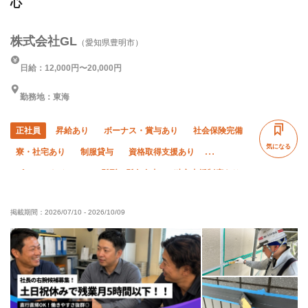
心
株式会社GL
（愛知県豊明市）
日給：12,000円〜20,000円
勤務地：東海
正社員
昇給あり
ボーナス・賞与あり
社会保険完備
気になる
寮・社宅あり
制服貸与
資格取得支援あり
ピアス・ネイルOK
髪型・髪色自由
独立支援制度あり
未経験OK
経験者優遇
年齢不問
外国人活躍中
掲載期間：
2026/07/10
-
2026/10/09
夜勤あり
車・バイク通勤OK