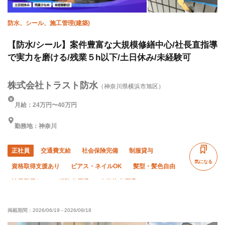
防水、シール、施工管理(建築)
【防水/シール】案件豊富な大規模修繕中心/社長直指導
で実力を磨ける/残業５h以下/土日休み/未経験可
株式会社トラスト防水
（神奈川県横浜市旭区）
月給：24万円〜40万円
勤務地：神奈川
正社員
交通費支給
社会保険完備
制服貸与
気になる
資格取得支援あり
ピアス・ネイルOK
髪型・髪色自由
社員登用あり
経験者優遇
有資格者優遇
残業月10時間以下
直帰・直行OK
土日休み
掲載期間：
2026/06/19
-
2026/09/18
車・バイク通勤OK
転勤なし