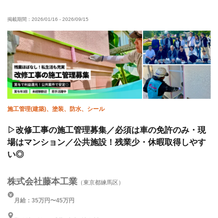
社会保険完備
寮・社宅あり
制服貸与
研修制度あり
掲載期間：
2026/01/16
-
2026/09/15
資格取得支援あり
髪型・髪色自由
施工管理(建築)、塗装、防水、シール
▷改修工事の施工管理募集／必須は車の免許のみ・現
場はマンション／公共施設！残業少・休暇取得しやす
い◎
株式会社藤本工業
（東京都練馬区）
月給：35万円〜45万円