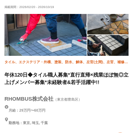
掲載期間：
2026/02/20
-
2026/10/19
残業月20時間以下
夜勤あり
土日休み
完全週休二日制
夏季休暇
年末年始休暇
車・バイク通勤OK
タイル、エクステリア・外構、塗装、防水、解体、左官(土間)、左官、補修
（リペア）、大工、塗床
年休120日◆タイル職人募集*直行直帰×残業ほぼ無◎立
上げメンバー募集*未経験者&若手活躍中!!
RHOMBUS株式会社
（東京都豊島区）
月給：29万円〜60万円
勤務地：東京, 埼玉, 千葉