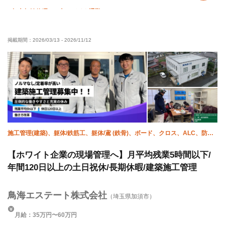
年末年始休暇
車・バイク通勤OK
掲載期間：
2026/03/13
-
2026/11/12
施工管理(建築)、躯体/鉄筋工、躯体/鳶 (鉄骨)、ボード、クロス、ALC、防
水、施工管理(土木)
【ホワイト企業の現場管理へ】月平均残業5時間以下/
年間120日以上の土日祝休/長期休暇/建築施工管理
鳥海エステート株式会社
（埼玉県加須市）
月給：35万円〜60万円