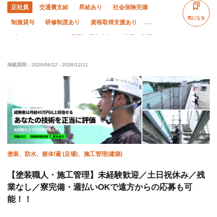
正社員
交通費支給
昇給あり
社会保険完備
気になる
制服貸与
研修制度あり
資格取得支援あり
ピアス・ネイルOK
髪型・髪色自由
禁煙・分煙
未経験OK
経験者優遇
有資格者優遇
外国人活躍中
掲載期間：
2026/06/12
-
2026/12/11
年齢不問
50代以上活躍中
60代以上活躍中
女性活躍中
残業ゼロ
直帰・直行OK
夏季休暇
年末年始休暇
転勤なし
車・バイク通勤OK
塗装、防水、躯体/鳶 (足場)、施工管理(建築)
【塗装職人・施工管理】未経験歓迎／土日祝休み／残
業なし／寮完備・週払いOKで遠方からの応募も可
能！！