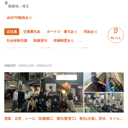
勤務地：埼玉
会社PR動画あり
正社員
交通費支給
ボーナス・賞与あり
昇給あり
気になる
社会保険完備
制服貸与
研修制度あり
資格取得支援あり
子供手当あり
有資格者優遇
経験者優遇
残業ゼロ
残業月10時間以下
土日休み
掲載期間：
2025/11/28
-
2026/11/27
完全週休二日制
残業月20時間以下
直帰・直行OK
年末年始休暇
夏季休暇
塗装、左官、シール、設備/雑工、衛生(配管工)、衛生(水道)、防水、タイル、
施工管理(建築)、施工管理(管工事)