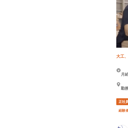
大工、
月給
勤務
正社
経験