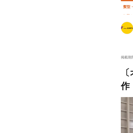
髪型
転勤
掲載期
〔
作