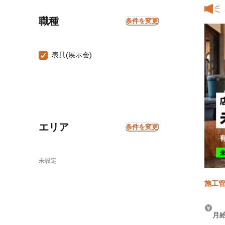
職種
条件を変更
表具(展示会)
エリア
条件を変更
未設定
施工管
月給