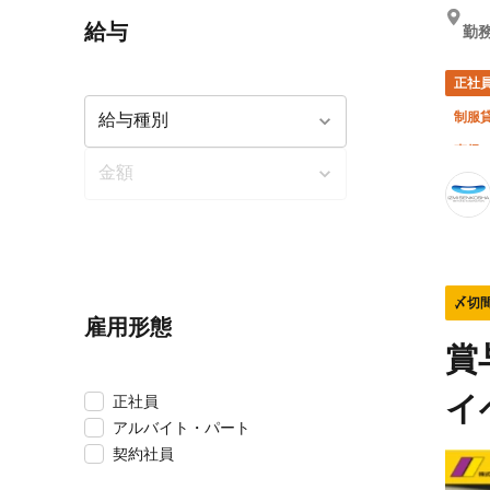
給与
勤
正社
制服
直帰
〆切
雇用形態
賞
イ
正社員
アルバイト・パート
契約社員