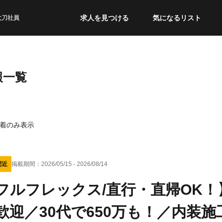
求人を見つける
気になるリスト
太刀社員
報一覧
着のみ表示
間近
掲載期間：
2026/05/15
-
2026/08/14
フルフレックス/直行・直帰OK
歓迎／30代で650万も！／内装施