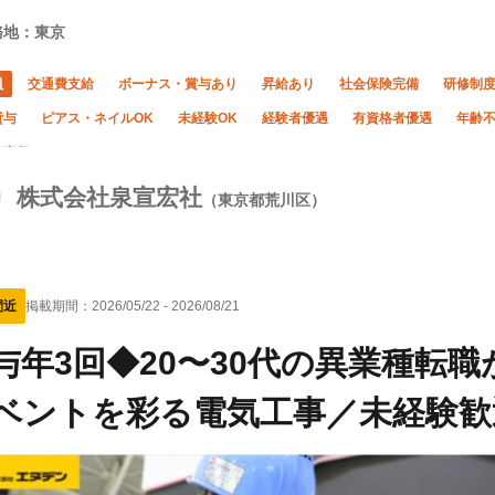
務地：東京
員
交通費支給
ボーナス・賞与あり
昇給あり
社会保険完備
研修制
貸与
ピアス・ネイルOK
未経験OK
経験者優遇
有資格者優遇
年齢
・直行OK
株式会社泉宣宏社
（東京都荒川区）
間近
掲載期間：
2026/05/22
-
2026/08/21
与年3回◆20〜30代の異業種転
ベントを彩る電気工事／未経験歓