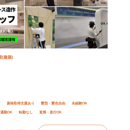
(建築)
与
資格取得支援あり
髪型・髪色自由
未経験OK
通勤OK
転勤なし
直帰・直行OK