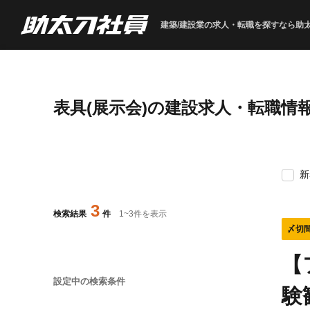
建築/建設業の求人・転職を
探すなら助
表具(展示会)の建設求人・転職情
新
3
検索結果
件
1
~
3
件を表示
〆切
【
設定中の検索条件
験