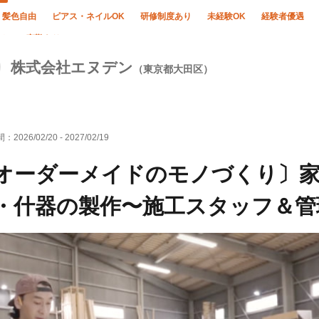
・髪色自由
ピアス・ネイルOK
研修制度あり
未経験OK
経験者優遇
なし
夜勤あり
株式会社エヌデン
（東京都大田区）
間：
2026/02/20
-
2027/02/19
オーダーメイドのモノづくり〕
・什器の製作〜施工スタッフ＆管