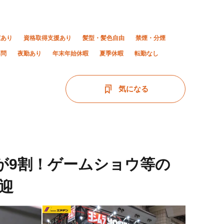
度あり
資格取得支援あり
髪型・髪色自由
禁煙・分煙
不問
夜勤あり
年末年始休暇
夏季休暇
転勤なし
気になる
職が9割！ゲームショウ等の
迎