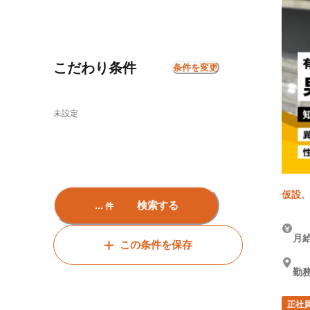
こだわり条件
条件を変更
未設定
仮設、
...
検索する
件
月給
この条件を保存
勤務
正社