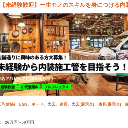
【未経験歓迎】一生モノのスキルを身につける内
理(建築)、LGS、ボード、大工、建具、大工(展示会)、表具(展示会)、
：26万円〜50万円