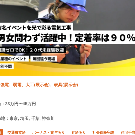
強電、弱電、大工(展示会)、表具(展示会)
：23万円〜45万円
地：東京, 埼玉, 千葉, 神奈川
員
交通費支給
ボーナス・賞与あり
昇給あり
社会保険完備
住宅手