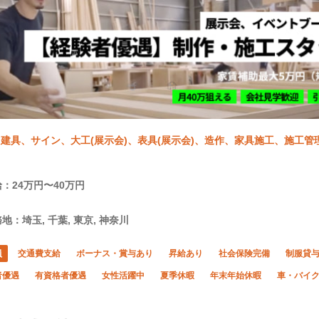
建具、サイン、大工(展示会)、表具(展示会)、造作、家具施工、施工管理
：24万円〜40万円
地：埼玉, 千葉, 東京, 神奈川
員
交通費支給
ボーナス・賞与あり
昇給あり
社会保険完備
制服貸
者優遇
有資格者優遇
女性活躍中
夏季休暇
年末年始休暇
車・バイク