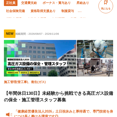
正社員
交通費支給
ボーナス・賞与あり
昇給あり
気になる
社会保険完備
資格取得支援あり
制服貸与
経験者優遇
有資格者優遇
年齢不問
直帰・直行OK
夏季休暇
残業月10時間以下
残業ゼロ
年末年始休暇
NEW
掲載期間：
2026/08/07
-
2026/11/06
車・バイク通勤OK
施工管理(管工事)、衛生(ガス)
【年間休日130日】未経験から挑戦できる高圧ガス設備
の保全・施工管理スタッフ募集
「健康経営優良法人2026」土日祝休みと厚待遇で、専門技術を身
につけ長く働ける環境です◎