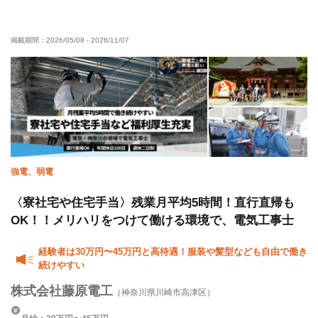
有資格者優遇
年齢不問
50代以上活躍中
掲載期間：
2026/05/08
-
2026/11/07
60代以上活躍中
女性活躍中
車・バイク通勤OK
転勤なし
夏季休暇
年末年始休暇
強電、弱電
〈寮社宅や住宅手当〉残業月平均5時間！直行直帰も
OK！！メリハリをつけて働ける環境で、電気工事士
経験者は30万円〜45万円と高待遇！服装や髪型なども自由で働き
続けやすい
株式会社藤原電工
（神奈川県川崎市高津区）