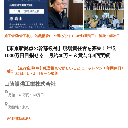
施工管理(管工事)、空調(配管)、空調(ダクト)、衛生(配管工)、溶接・鍛冶工
【東京新拠点の幹部候補】現場責任者を募集！年収
1000万円目指せる、月給40万～＆賞与年3回実績
【直行直帰OK】経営視点で新しいことにチャレンジ！年間休日1
25日、U・J・Iターン歓迎
山陰設備工業株式会社
月給：40万円〜60万円
勤務地：東京
会社PR動画あり