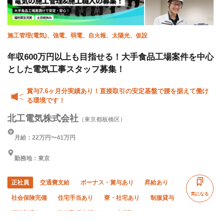
施工管理(電気)、強電、弱電、自火報、太陽光、仮設
年収600万円以上も目指せる！大手食品工場案件を中心
とした電気工事スタッフ募集！
賞与7.6ヶ月分実績あり！直接取引の安定基盤で腰を据えて働け
る環境です！
北工電気株式会社
（東京都板橋区）
月給：22万円〜41万円
勤務地：東京
正社員
交通費支給
ボーナス・賞与あり
昇給あり
気になる
社会保険完備
住宅手当あり
寮・社宅あり
制服貸与
研修制度あり
資格取得支援あり
未経験OK