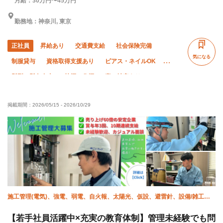
月給：30万円〜45万円
勤務地：神奈川, 東京
正社員
昇給あり
交通費支給
社会保険完備
気になる
制服貸与
資格取得支援あり
ピアス・ネイルOK
髪型・髪色自由
禁煙・分煙
寮・社宅あり
子供手当あり
住宅手当あり
未経験OK
経験者優遇
掲載期間：
2026/05/15
-
2026/10/29
有資格者優遇
50代以上活躍中
年齢不問
残業月10時間以下
残業月20時間以下
夏季休暇
年末年始休暇
夜勤あり
直帰・直行OK
転勤なし
完全週休二日制
施工管理(電気)、強電、弱電、自火報、太陽光、仮設、避雷針、設備/雑工、
空調(計装)、空調(配管)
【若手社員活躍中×充実の教育体制】管理未経験でも問