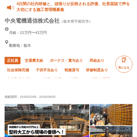
4日間の社内研修と、頑張りが反映される評価、社長面談で声を
大切にする施工管理職募集
中央電機通信株式会社
（栃木県宇都宮市）
月給：22万円〜43万円
勤務地：栃木
正社員
交通費支給
ボーナス・賞与あり
昇給あり
気になる
社会保険完備
子供手当あり
制服貸与
研修制度あり
資格取得支援あり
禁煙・分煙
未経験OK
経験者優遇
有資格者優遇
年齢不問
50代以上活躍中
掲載期間：
2026/02/06
-
2026/09/05
60代以上活躍中
夜勤あり
夏季休暇
年末年始休暇
車・バイク通勤OK
転勤なし