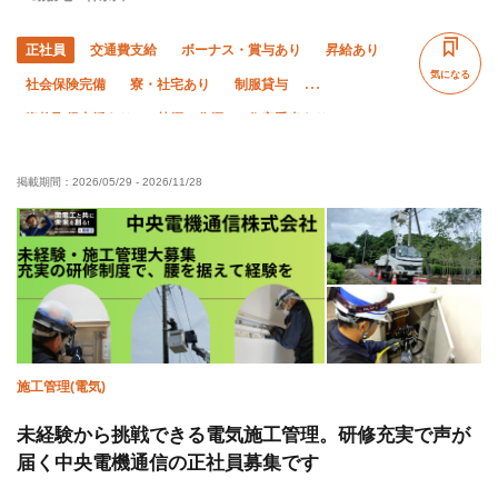
正社員
交通費支給
ボーナス・賞与あり
昇給あり
気になる
社会保険完備
寮・社宅あり
制服貸与
資格取得支援あり
禁煙・分煙
住宅手当あり
子供手当あり
未経験OK
経験者優遇
有資格者優遇
掲載期間：
2026/05/29
-
2026/11/28
年齢不問
50代以上活躍中
60代以上活躍中
女性活躍中
外国人活躍中
土日休み
車・バイク通勤OK
転勤なし
施工管理(電気)
未経験から挑戦できる電気施工管理。研修充実で声が
届く中央電機通信の正社員募集です