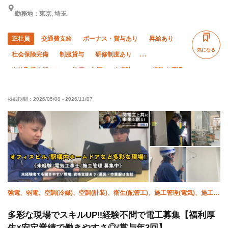
勤務地：東京, 埼玉
正社員
交通費支給
ボーナス・賞与あり
昇給あり
気になる
社会保険完備
制服貸与
研修制度あり
資格取得支援あり
禁煙・分煙
未経験OK
経験者優遇
有資格者優遇
女性活躍中
50代以上活躍中
掲載期間：
2026/05/08
-
2026/11/07
残業月10時間以下
直帰・直行OK
年末年始休暇
車・バイク通勤OK
転勤なし
夏季休暇
強電、弱電、空調(冷媒)、空調(計装)、衛生(配管工)、施工管理(電気)、施工管
理(管工事)
多彩な現場でスキルUP‼︎経験不問で電工募集【福利厚
生×安定業績で働きやすさ◎/賞与年3回】