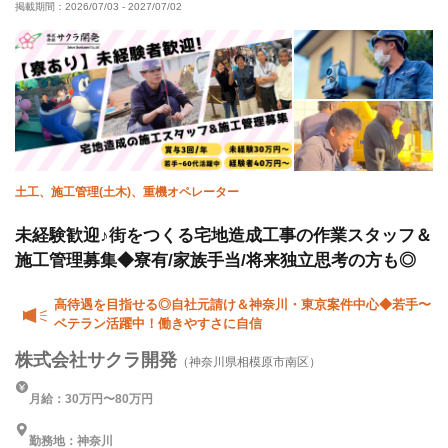
掲載期間：
2026/07/03
-
2027/07/02
社会保険完備
制服貸与
資格取得支援あり
寮・社宅あり
研修制度あり
髪型・髪色自由
土工、施工管理(土木)、重機オペレーター
未経験歓迎♪街をつくる宅地造成工事の作業スタッフ＆
施工管理募集◆寮有/家族手当/将来独立思考の方も◎
高待遇を目指せる◎自社元請け＆神奈川・東京案件中心◆若手〜
ベテラン活躍中！働きやすさに自信
株式会社サクラ開発
（神奈川県相模原市南区）
月給：30万円〜80万円
勤務地：神奈川