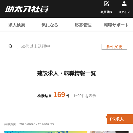
会員登録
ログイン
求人検索
気になる
応募管理
転職サポート
、50代以上活躍中
条件変更
建設求人・転職情報一覧
169
検索結果
件
1
~
20
件を表示
PR求人
掲載期間：
2026/06/26
-
2026/09/25