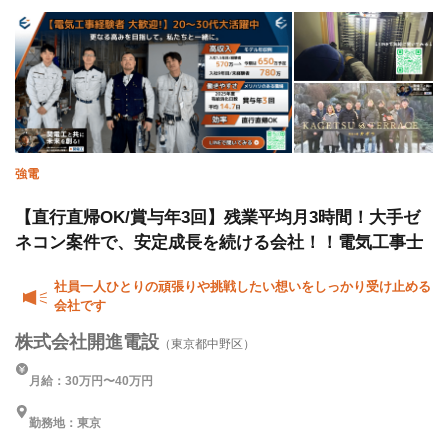
強電
【直行直帰OK/賞与年3回】残業平均月3時間！大手ゼ
ネコン案件で、安定成長を続ける会社！！電気工事士
社員一人ひとりの頑張りや挑戦したい想いをしっかり受け止める
会社です
株式会社開進電設
（東京都中野区）
月給：30万円〜40万円
勤務地：東京