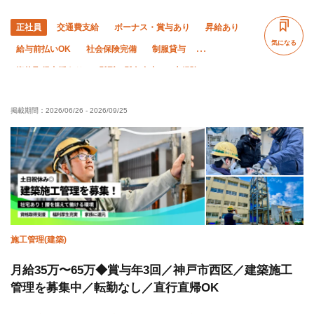
正社員
交通費支給
ボーナス・賞与あり
昇給あり
気になる
給与前払いOK
社会保険完備
制服貸与
資格取得支援あり
髪型・髪色自由
未経験OK
経験者優遇
有資格者優遇
50代以上活躍中
掲載期間：
2026/06/26
-
2026/09/25
外国人活躍中
残業月10時間以下
夜勤あり
直帰・直行OK
夏季休暇
年末年始休暇
転勤なし
施工管理(建築)
月給35万〜65万◆賞与年3回／神戸市西区／建築施工
管理を募集中／転勤なし／直行直帰OK