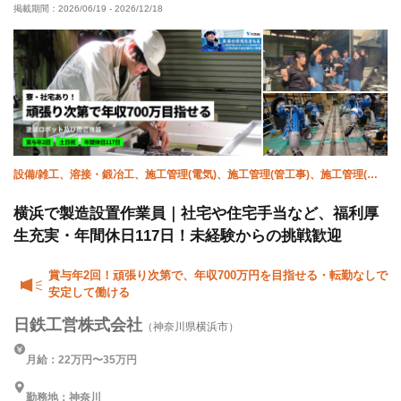
掲載期間：
2026/06/19
-
2026/12/18
車・バイク通勤OK
転勤なし
設備/雑工、溶接・鍛冶工、施工管理(電気)、施工管理(管工事)、施工管理(建
築)
横浜で製造設置作業員｜社宅や住宅手当など、福利厚
生充実・年間休日117日！未経験からの挑戦歓迎
賞与年2回！頑張り次第で、年収700万円を目指せる・転勤なしで
安定して働ける
日鉄工営株式会社
（神奈川県横浜市）
月給：22万円〜35万円
勤務地：神奈川