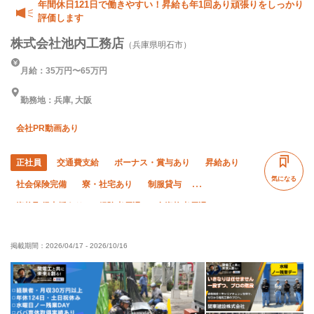
年間休日121日で働きやすい！昇給も年1回あり頑張りをしっかり
評価します
株式会社池内工務店
（兵庫県明石市）
月給：35万円〜65万円
勤務地：兵庫, 大阪
会社PR動画あり
正社員
交通費支給
ボーナス・賞与あり
昇給あり
気になる
社会保険完備
寮・社宅あり
制服貸与
資格取得支援あり
経験者優遇
有資格者優遇
50代以上活躍中
直帰・直行OK
土日休み
掲載期間：
2026/04/17
-
2026/10/16
車・バイク通勤OK
転勤なし