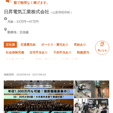
盤で無理なく稼げます。
日昇電気工業株式会社
（山梨県昭和町）
月給：33万円〜47万円
勤務地：北信越
正社員
交通費支給
ボーナス・賞与あり
昇給あり
気になる
社会保険完備
住宅手当あり
子供手当あり
制服貸与
資格取得支援あり
髪型・髪色自由
禁煙・分煙
経験者優遇
有資格者優遇
50代以上活躍中
掲載期間：
2026/06/19
-
2027/06/18
60代以上活躍中
残業月20時間以下
夜勤あり
直帰・直行OK
夏季休暇
年末年始休暇
車・バイク通勤OK