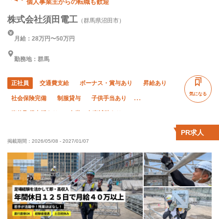
個人事業主からの転職も歓迎
株式会社須田電工
（群馬県沼田市）
月給：28万円〜50万円
勤務地：群馬
正社員
交通費支給
ボーナス・賞与あり
昇給あり
気になる
社会保険完備
制服貸与
子供手当あり
資格取得支援あり
食堂・食事補助あり
ピアス・ネイルOK
髪型・髪色自由
禁煙・分煙
PR求人
掲載期間：
2026/05/08
-
2027/01/07
未経験OK
経験者優遇
有資格者優遇
年齢不問
50代以上活躍中
60代以上活躍中
夏季休暇
年末年始休暇
車・バイク通勤OK
転勤なし
残業月10時間以下
直帰・直行OK
残業月20時間以下