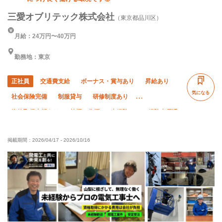
三愛オブリテック株式会社
（東京都品川区）
月給：24万円〜40万円
勤務地：東京
正社員
交通費支給
ボーナス・賞与あり
昇給あり
気になる
社会保険完備
制服貸与
研修制度あり
資格取得支援あり
禁煙・分煙
未経験OK
経験者優遇
有資格者優遇
50代以上活躍中
直帰・直行OK
掲載期間：
2026/04/17
-
2026/10/16
土日休み