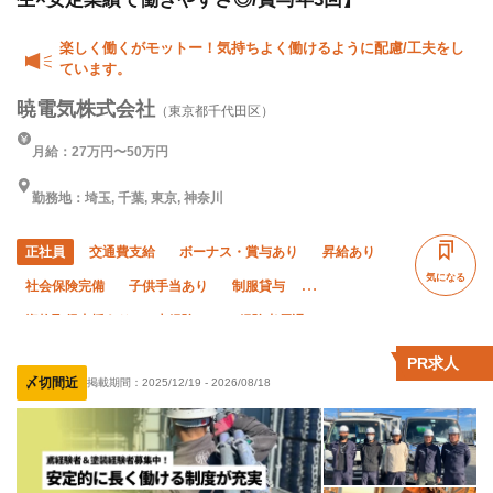
楽しく働くがモットー！気持ちよく働けるように配慮/工夫をし
ています。
暁電気株式会社
（東京都千代田区）
月給：27万円〜50万円
勤務地：埼玉, 千葉, 東京, 神奈川
正社員
交通費支給
ボーナス・賞与あり
昇給あり
気になる
社会保険完備
子供手当あり
制服貸与
資格取得支援あり
未経験OK
経験者優遇
有資格者優遇
50代以上活躍中
60代以上活躍中
PR求人
〆切間近
掲載期間：
2025/12/19
-
2026/08/18
年末年始休暇
直帰・直行OK
土日休み
転勤なし