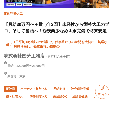
躯体/型枠大工
【月給30万円〜＋賞与年2回】未経験から型枠大工のプ
ロ、そして番頭へ！◎残業少なめ＆寮完備で将来安定
1日平均30分以内の残業で、仕事終わりの時間も大切に！無理な
居残り無し、効率重視の職場◎
株式会社国分工務店
（東京都八王子市）
日給：12,000円〜21,000円
勤務地：東京
正社員
ボーナス・賞与あり
昇給あり
社会保険完備
気になる
寮・社宅あり
研修制度あり
未経験OK
経験者優遇
50代以上活躍中
外国人活躍中
残業月10時間以下
直帰・直行OK
車・バイク通勤OK
転勤なし