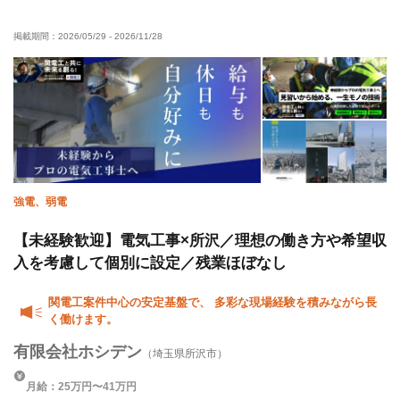
経験者優遇
有資格者優遇
50代以上活躍中
掲載期間：
2026/05/29
-
2026/11/28
60代以上活躍中
残業月20時間以下
夜勤あり
直帰・直行OK
夏季休暇
年末年始休暇
強電、弱電
【未経験歓迎】電気工事×所沢／理想の働き方や希望収
入を考慮して個別に設定／残業ほぼなし
関電工案件中心の安定基盤で、 多彩な現場経験を積みながら長
く働けます。
有限会社ホシデン
（埼玉県所沢市）
月給：25万円〜41万円