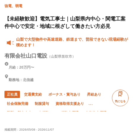
強電、弱電
【未経験歓迎】電気工事士｜山梨県内中心・関電工案
件中心で安定・地域に根ざして働きたい方必見
山梨で大型物件や高速道路、鉄道まで、普段できない現場経験が
積めます！
有限会社山口電設
（山梨県笛吹市）
月給：20万円〜
勤務地：北信越
正社員
交通費支給
ボーナス・賞与あり
昇給あり
気になる
社会保険完備
制服貸与
資格取得支援あり
髪型・髪色自由
未経験OK
経験者優遇
有資格者優遇
50代以上活躍中
夜勤あり
直帰・直行OK
転勤なし
掲載期間：
2026/05/08
-
2026/11/07