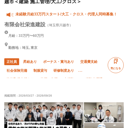
越市＜建築 施工管理/大工/クロス＞
未経験月給33万円スタート/大工・クロス・代理人同時募集！
有限会社栄進建設
（埼玉県川越市）
月給：33万円〜60万円
勤務地：埼玉, 東京
正社員
昇給あり
ボーナス・賞与あり
交通費支給
気になる
社会保険完備
制服貸与
研修制度あり
資格取得支援あり
禁煙・分煙
未経験OK
経験者優遇
有資格者優遇
50代以上活躍中
直帰・直行OK
掲載期間：
2026/03/27
-
2026/09/26
転勤なし
夏季休暇
年末年始休暇
車・バイク通勤OK