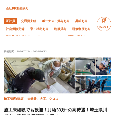
会社PR動画あり
正社員
交通費支給
ボーナス・賞与あり
昇給あり
気になる
社会保険完備
寮・社宅あり
制服貸与
研修制度あり
資格取得支援あり
ピアス・ネイルOK
髪型・髪色自由
独立支援制度あり
社員登用あり
禁煙・分煙
掲載期間：
2026/07/24
-
2026/10/23
未経験OK
経験者優遇
有資格者優遇
年齢不問
50代以上活躍中
60代以上活躍中
外国人活躍中
土日休み
車・バイク通勤OK
転勤なし
夏季休暇
年末年始休暇
施工管理(建築)、未経験、大工、クロス
施工未経験でも歓迎！月給33万~の高待遇！埼玉県川