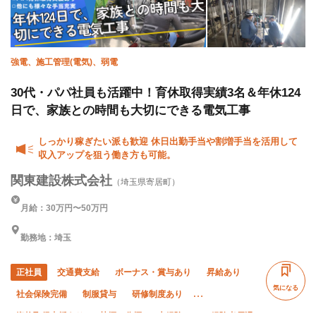
強電、施工管理(電気)、弱電
30代・パパ社員も活躍中！育休取得実績3名＆年休124
日で、家族との時間も大切にできる電気工事
しっかり稼ぎたい派も歓迎 休日出勤手当や割増手当を活用して
収入アップを狙う働き方も可能。
関東建設株式会社
（埼玉県寄居町）
月給：30万円〜50万円
勤務地：埼玉
正社員
交通費支給
ボーナス・賞与あり
昇給あり
気になる
社会保険完備
制服貸与
研修制度あり
資格取得支援あり
禁煙・分煙
未経験OK
経験者優遇