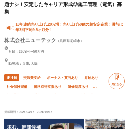
題ナシ！安定したキャリア形成◎施工管理（電気）募
集
10年連続売り上げ120%増！売り上げ60億の超安定企業！賞与は
年3回平均9.5ヶ月分！
株式会社ニューテック
（兵庫県尼崎市）
月給：25万円〜50万円
勤務地：兵庫, 大阪
正社員
交通費支給
ボーナス・賞与あり
昇給あり
気になる
社会保険完備
資格取得支援あり
研修制度あり
制服貸与
子供手当あり
未経験OK
経験者優遇
有資格者優遇
年齢不問
50代以上活躍中
掲載期間：
2026/04/17
-
2026/10/16
60代以上活躍中
土日休み
年末年始休暇
夏季休暇
車・バイク通勤OK
直帰・直行OK