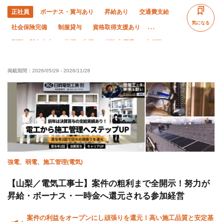
正社員
ボーナス・賞与あり
昇給あり
交通費支給
気になる
社会保険完備
制服貸与
資格取得支援あり
髪型・髪色自由
禁煙・分煙
経験者優遇
未経験OK
有資格者優遇
50代以上活躍中
60代以上活躍中
掲載期間：
2026/05/29
-
2026/11/28
女性活躍中
夏季休暇
年末年始休暇
残業月10時間以下
残業月20時間以下
直帰・直行OK
夜勤あり
転勤なし
強電、弱電、施工管理(電気)
【山梨／電気工事士】案件の粗利まで全開示！努力が
昇給・ボーナス・一時金へ還元される参加経営
案件の利益をオープンにし頑張りを還元！高い施工品質と安定基