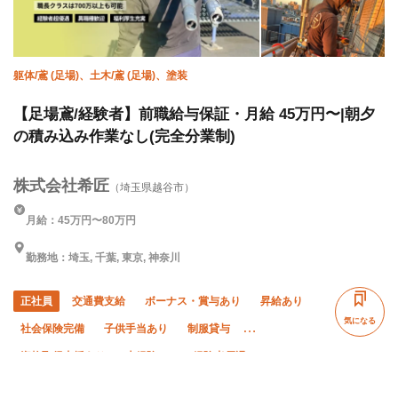
躯体/鳶 (足場)、土木/鳶 (足場)、塗装
【足場鳶/経験者】前職給与保証・月給 45万円〜|朝夕
の積み込み作業なし(完全分業制)
株式会社希匠
（埼玉県越谷市）
月給：45万円〜80万円
勤務地：埼玉, 千葉, 東京, 神奈川
正社員
交通費支給
ボーナス・賞与あり
昇給あり
気になる
社会保険完備
子供手当あり
制服貸与
資格取得支援あり
未経験OK
経験者優遇
有資格者優遇
外国人活躍中
夏季休暇
年末年始休暇