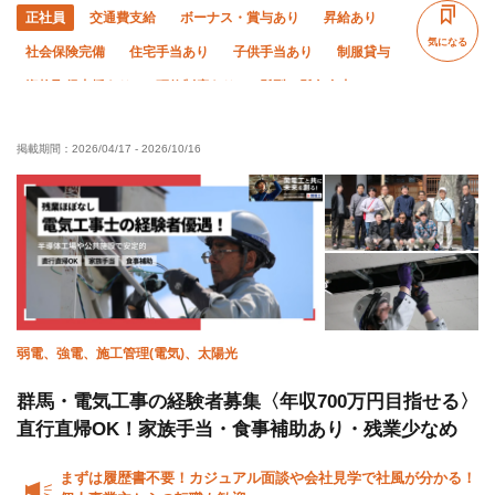
正社員
交通費支給
ボーナス・賞与あり
昇給あり
気になる
社会保険完備
住宅手当あり
子供手当あり
制服貸与
資格取得支援あり
研修制度あり
髪型・髪色自由
禁煙・分煙
独立支援制度あり
経験者優遇
掲載期間：
2026/04/17
-
2026/10/16
有資格者優遇
女性活躍中
60代以上活躍中
50代以上活躍中
外国人活躍中
夏季休暇
年末年始休暇
直帰・直行OK
完全週休二日制
土日休み
車・バイク通勤OK
弱電、強電、施工管理(電気)、太陽光
群馬・電気工事の経験者募集〈年収700万円目指せる〉
直行直帰OK！家族手当・食事補助あり・残業少なめ
まずは履歴書不要！カジュアル面談や会社見学で社風が分かる！