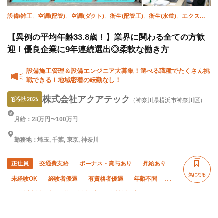
設備/雑工、空調(配管)、空調(ダクト)、衛生(配管工)、衛生(水道)、エクステ
リア・外構、施工管理(電気)、施工管理(土木)、施工管理(建築)、施工管理(管
工事)
【異例の平均年齢33.8歳！】業界に関わる全ての方歓
迎！優良企業に9年連続選出◎柔軟な働き方
設備施工管理＆設備エンジニア大募集！選べる職種でたくさん挑
戦できる！地域密着の転勤なし！
株式会社アクアテック
（神奈川県横浜市神奈川区）
月給：28万円〜100万円
勤務地：埼玉, 千葉, 東京, 神奈川
正社員
交通費支給
ボーナス・賞与あり
昇給あり
気になる
未経験OK
経験者優遇
有資格者優遇
年齢不問
50代以上活躍中
外国人活躍中
女性活躍中
直帰・直行OK
土日休み
年末年始休暇
転勤なし