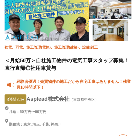
強電、弱電、施工管理(電気)、施工管理(建築)、設備/雑工
＜月給50万＞自社施工物件の電気工事スタッフ募集！
直行直帰◎社用車貸与
経験者優遇！売買物件の施工だから在宅工事はありません！残業
月10時間以下！
Asplead株式会社
（東京都中央区）
月給：50万円〜60万円
勤務地：東京, 埼玉, 千葉, 神奈川