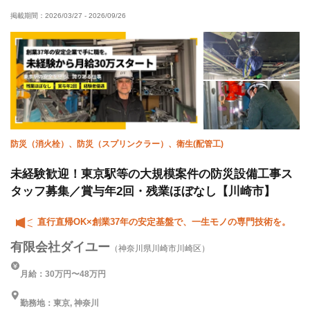
掲載期間：
2026/03/27
-
2026/09/26
防災（消火栓）、防災（スプリンクラー）、衛生(配管工)
未経験歓迎！東京駅等の大規模案件の防災設備工事ス
タッフ募集／賞与年2回・残業ほぼなし【川崎市】
直行直帰OK×創業37年の安定基盤で、一生モノの専門技術を。
有限会社ダイユー
（神奈川県川崎市川崎区）
月給：30万円〜48万円
勤務地：東京, 神奈川