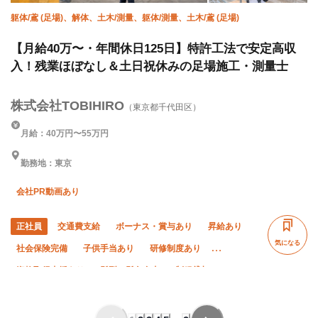
躯体/鳶 (足場)、解体、土木/測量、躯体/測量、土木/鳶 (足場)
【月給40万〜・年間休日125日】特許工法で安定高収
入！残業ほぼなし＆土日祝休みの足場施工・測量士
株式会社TOBIHIRO
（東京都千代田区）
月給：40万円〜55万円
勤務地：東京
会社PR動画あり
正社員
交通費支給
ボーナス・賞与あり
昇給あり
気になる
社会保険完備
子供手当あり
研修制度あり
資格取得支援あり
髪型・髪色自由
制服貸与
経験者優遇
有資格者優遇
外国人活躍中
残業月10時間以下
夜勤あり
土日休み
夏季休暇