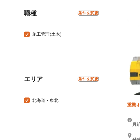
職種
条件を変更
施工管理(土木)
エリア
条件を変更
北海道・東北
重機オ
月給
勤