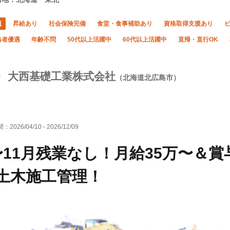
員
昇給あり
社会保険完備
食堂・食事補助あり
資格取得支援あり
格者優遇
年齢不問
50代以上活躍中
60代以上活躍中
直帰・直行OK
大西基礎工業株式会社
（北海道北広島市）
間：
2026/04/10
-
2026/12/09
〜11月残業なし！月給35万〜＆賞
土木施工管理！