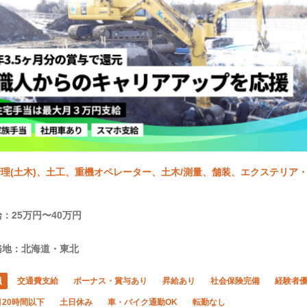
理(土木)、土工、重機オペレーター、土木/測量、舗装、エクステリア
：25万円〜40万円
務地：北海道・東北
員
交通費支給
ボーナス・賞与あり
昇給あり
社会保険完備
経験者
20時間以下
土日休み
車・バイク通勤OK
転勤なし