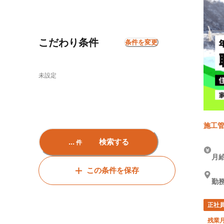
こだわり条件
条件を変更
未設定
施工管
...
検索する
件
月給
この条件を保存
勤
正社
残業月