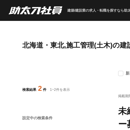
建築/建設業の求人・転職を
探すなら助
北海道・東北,施工管理(土木)の
新
2
検索結果
件
1
~
2
件を表示
掲載期
未
設定中の検索条件
ー