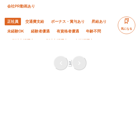
会社PR動画あり
正社員
交通費支給
ボーナス・賞与あり
昇給あり
気になる
未経験OK
経験者優遇
有資格者優遇
年齢不問
50代以上活躍中
60代以上活躍中
女性活躍中
残業月20時間以下
直帰・直行OK
土日休み
完全週休二日制
夏季休暇
年末年始休暇
1
車・バイク通勤OK
転勤なし
社会保険完備
食堂・食事補助あり
制服貸与
研修制度あり
資格取得支援あり
社員登用あり