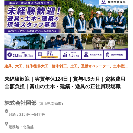
建具、大工、躯体/型枠大工、躯体/雑工、土工、重機オペレーター、土木/型枠
大工
未経験歓迎｜実質年休124日｜賞与4.5カ月｜資格費用
全額負担｜富山の土木・建築・遊具の正社員現場職
株式会社岡部
（富山県南砺市）
月給：21万円〜54万円
勤務地：北信越