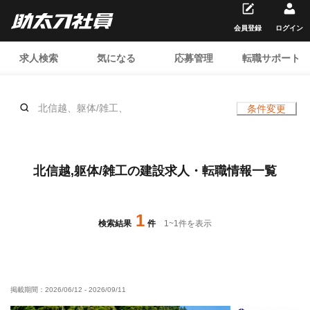
会員登録
ログイン
求人検索
気になる
応募管理
転職サポート
北信越、躯体/雑工、
条件変更
北信越,躯体/雑工の建設求人・転職情報一覧
1
検索結果
件
1
~
1
件を表示
掲載期間：
2026/06/12
-
2026/09/11