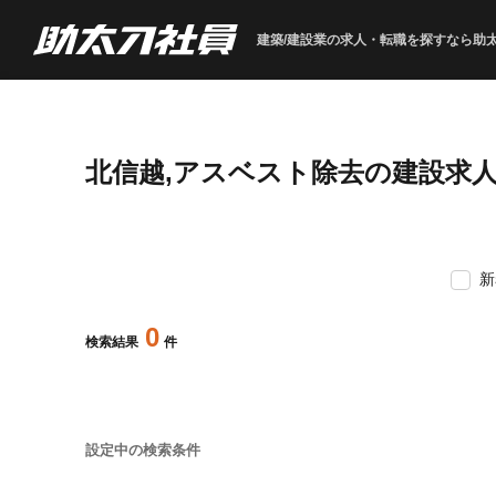
建築/建設業の求人・転職を
探すなら助
北信越,アスベスト除去の建設求
新
0
検索結果
件
設定中の検索条件