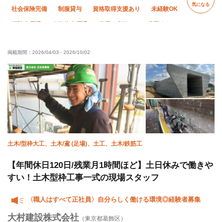
気になる
社会保険完備
制服貸与
資格取得支援あり
未経験OK
経験者優遇
有資格者優遇
直帰・直行OK
夜勤あり
夏季休暇
年末年始休暇
車・バイク通勤OK
転勤なし
掲載期間：
2026/04/03
-
2026/10/02
土日休み
土木/型枠大工、土木/鳶 (足場)、土工、土木/鉄筋工
【年間休日120日/残業月1時間ほど】土日休みで働きや
すい！土木型枠工事一式の現場スタッフ
〈職人はすべて正社員〉自分らしく働ける環境◎経験者募集
大村建設株式会社
（東京都葛飾区）