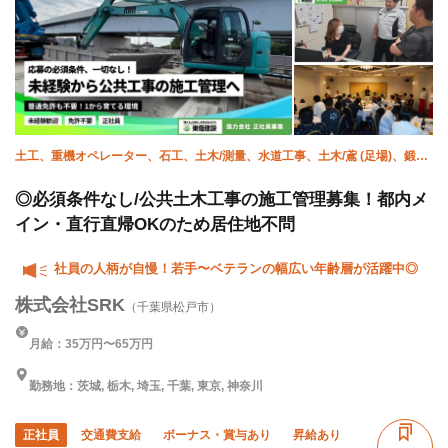
土工、重機オペレーター、石工、土木/測量、水道工事、土木/鳶 (足場)、鍛治
鳶、土木/型枠大工、土木/鉄筋工、施工管理(土木)
◎必須条件なし/公共土木工事の施工管理募集！都内メ
イン・直行直帰OKのため居住地不問
社員の人柄が自慢！若手〜ベテランの幅広い年齢層が活躍中◎
株式会社SRK
（千葉県松戸市）
月給：35万円〜65万円
勤務地：茨城, 栃木, 埼玉, 千葉, 東京, 神奈川
正社員
交通費支給
ボーナス・賞与あり
昇給あり