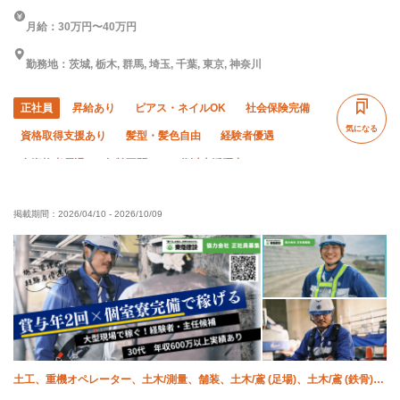
月給：30万円〜40万円
勤務地：茨城, 栃木, 群馬, 埼玉, 千葉, 東京, 神奈川
正社員
昇給あり
ピアス・ネイルOK
社会保険完備
気になる
資格取得支援あり
髪型・髪色自由
経験者優遇
有資格者優遇
年齢不問
50代以上活躍中
60代以上活躍中
外国人活躍中
土日休み
掲載期間：
2026/04/10
-
2026/10/09
車・バイク通勤OK
夏季休暇
年末年始休暇
土工、重機オペレーター、土木/測量、舗装、土木/鳶 (足場)、土木/鳶 (鉄骨)、
橋梁鳶、土木/型枠大工、土木/鉄筋工、施工管理(土木)