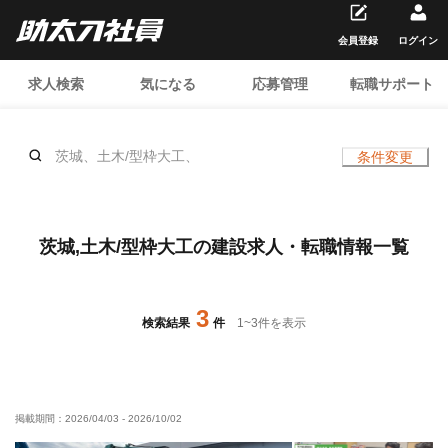
会員登録
ログイン
求人検索
気になる
応募管理
転職サポート
茨城、土木/型枠大工、
条件変更
茨城,土木/型枠大工の建設求人・転職情報一覧
3
検索結果
件
1
~
3
件を表示
掲載期間：
2026/04/03
-
2026/10/02