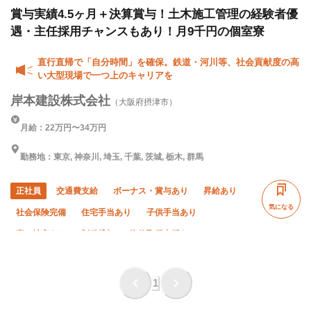
賞与実績4.5ヶ月＋決算賞与！土木施工管理の経験者優
遇・主任採用チャンスもあり！月9千円の個室寮
直行直帰で「自分時間」を確保。鉄道・河川等、社会貢献度の高
い大型現場で一つ上のキャリアを
岸本建設株式会社
（大阪府摂津市）
月給：22万円〜34万円
勤務地：東京, 神奈川, 埼玉, 千葉, 茨城, 栃木, 群馬
正社員
交通費支給
ボーナス・賞与あり
昇給あり
気になる
社会保険完備
住宅手当あり
子供手当あり
寮・社宅あり
制服貸与
資格取得支援あり
研修制度あり
未経験OK
経験者優遇
有資格者優遇
女性活躍中
年末年始休暇
直帰・直行OK
土日休み
1
転勤なし