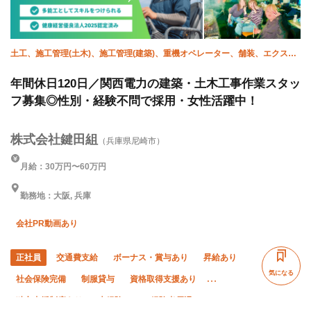
土工、施工管理(土木)、施工管理(建築)、重機オペレーター、舗装、エクステ
リア・外構
年間休日120日／関西電力の建築・土木工事作業スタッ
フ募集◎性別・経験不問で採用・女性活躍中！
株式会社鍵田組
（兵庫県尼崎市）
月給：30万円〜60万円
勤務地：大阪, 兵庫
会社PR動画あり
正社員
交通費支給
ボーナス・賞与あり
昇給あり
気になる
社会保険完備
制服貸与
資格取得支援あり
独立支援制度あり
未経験OK
経験者優遇