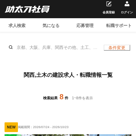
会員登録
ログイン
求人検索
気になる
応募管理
転職サポート
京都、大阪、兵庫、関西その他、土工、重
条件変更
機オペレーター、電気、インターロッキン
グ、石工、土木/測量、造園、杭打ち、舗
装、土木/警備員、水道工事、エクステリ
ア・外構、土木/鳶 (足場)、土木/鳶 (鉄
関西,土木の建設求人・転職情報一覧
骨)、鍛治鳶、橋梁鳶、土木/型枠大工、土
木/鉄筋工、、年齢不問
8
検索結果
件
1
~
8
件を表示
NEW
掲載期間：
2026/07/24
-
2026/10/23