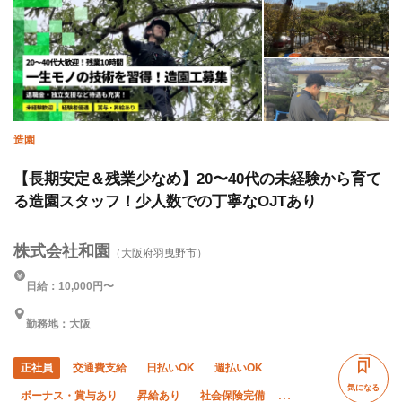
造園
【長期安定＆残業少なめ】20〜40代の未経験から育て
る造園スタッフ！少人数での丁寧なOJTあり
株式会社和園
（大阪府羽曳野市）
日給：10,000円〜
勤務地：大阪
正社員
交通費支給
日払いOK
週払いOK
気になる
ボーナス・賞与あり
昇給あり
社会保険完備