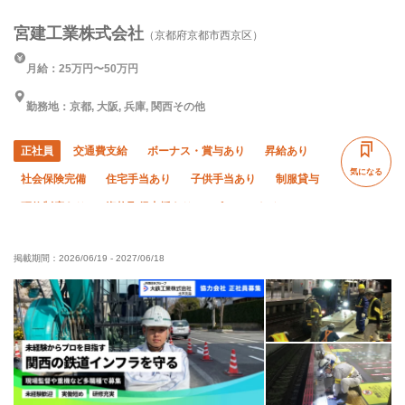
宮建工業株式会社
（京都府京都市西京区）
月給：25万円〜50万円
勤務地：京都, 大阪, 兵庫, 関西その他
正社員
交通費支給
ボーナス・賞与あり
昇給あり
気になる
社会保険完備
住宅手当あり
子供手当あり
制服貸与
研修制度あり
資格取得支援あり
ピアス・ネイルOK
髪型・髪色自由
未経験OK
経験者優遇
年齢不問
掲載期間：
2026/06/19
-
2027/06/18
50代以上活躍中
夜勤あり
直帰・直行OK
車・バイク通勤OK
転勤なし
年末年始休暇
夏季休暇