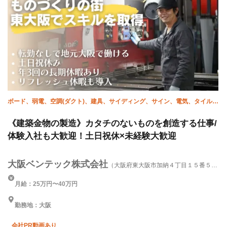
ボード、弱電、空調(ダクト)、建具、サイディング、サイン、電気、タイル、
溶接・鍛冶工
《建築金物の製造》カタチのないものを創造する仕事/
体験入社も大歓迎！土日祝休×未経験大歓迎
大阪ベンテック株式会社
（大阪府東大阪市加納４丁目１５番５
号）
月給：25万円〜40万円
勤務地：大阪
会社PR動画あり