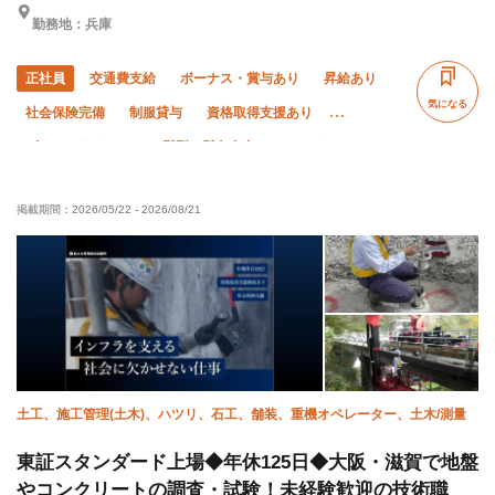
勤務地：兵庫
正社員
交通費支給
ボーナス・賞与あり
昇給あり
気になる
社会保険完備
制服貸与
資格取得支援あり
ピアス・ネイルOK
髪型・髪色自由
WワークOK
寮・社宅あり
未経験OK
経験者優遇
有資格者優遇
掲載期間：
2026/05/22
-
2026/08/21
年齢不問
外国人活躍中
夏季休暇
年末年始休暇
土日休み
車・バイク通勤OK
転勤なし
完全週休二日制
残業月20時間以下
土工、施工管理(土木)、ハツリ、石工、舗装、重機オペレーター、土木/測量
東証スタンダード上場◆年休125日◆大阪・滋賀で地盤
やコンクリートの調査・試験！未経験歓迎の技術職