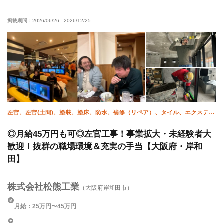
有資格者優遇
女性活躍中
50代以上活躍中
掲載期間：
2026/06/26
-
2026/12/25
60代以上活躍中
外国人活躍中
年齢不問
残業月10時間以下
夏季休暇
年末年始休暇
車・バイク通勤OK
転勤なし
土日休み
左官、左官(土間)、塗装、塗床、防水、補修（リペア）、タイル、エクステリ
ア・外構、貼床、未経験
◎月給45万円も可◎左官工事！事業拡大・未経験者大
歓迎！抜群の職場環境＆充実の手当【大阪府・岸和
田】
株式会社松熊工業
（大阪府岸和田市）
月給：25万円〜45万円