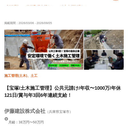
制服貸与
資格取得支援あり
独立支援制度あり
未経験OK
経験者優遇
有資格者優遇
年齢不問
掲載期間：
2026/03/06
-
2026/09/05
残業月10時間以下
車・バイク通勤OK
転勤なし
施工管理(土木)、土工
【宝塚/土木施工管理】公共元請け/年収〜1000万/年休
121日/賞与年3回6年連続支給！
伊藤建設株式会社
（兵庫県宝塚市）
月給：38万円〜50万円