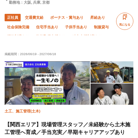
勤務地：大阪, 兵庫, 京都
正社員
交通費支給
ボーナス・賞与あり
昇給あり
気になる
社会保険完備
住宅手当あり
子供手当あり
制服貸与
研修制度あり
資格取得支援あり
独立支援制度あり
未経験OK
経験者優遇
有資格者優遇
年齢不問
掲載期間：
2026/06/19
-
2027/06/18
50代以上活躍中
60代以上活躍中
残業月10時間以下
直帰・直行OK
夏季休暇
年末年始休暇
転勤なし
車・バイク通勤OK
土工、施工管理(土木)
【関西エリア】現場管理スタッフ／未経験から土木施
工管理へ育成／手当充実／早期キャリアアップあり