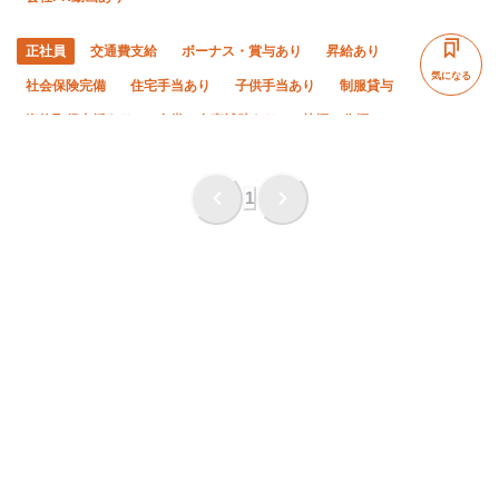
正社員
交通費支給
ボーナス・賞与あり
昇給あり
気になる
社会保険完備
住宅手当あり
子供手当あり
制服貸与
資格取得支援あり
食堂・食事補助あり
禁煙・分煙
未経験OK
経験者優遇
有資格者優遇
年齢不問
50代以上活躍中
夏季休暇
年末年始休暇
1
車・バイク通勤OK
転勤なし
土日休み