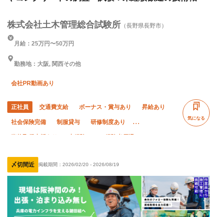
株式会社土木管理総合試験所
（長野県長野市）
月給：25万円〜50万円
勤務地：大阪, 関西その他
会社PR動画あり
正社員
交通費支給
ボーナス・賞与あり
昇給あり
気になる
社会保険完備
制服貸与
研修制度あり
資格取得支援あり
未経験OK
経験者優遇
有資格者優遇
年齢不問
50代以上活躍中
女性活躍中
〆切間近
掲載期間：
2026/02/20
-
2026/08/19
夜勤あり
直帰・直行OK
土日休み
車・バイク通勤OK