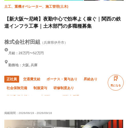
土工、重機オペレーター、施工管理(土木)
【新大阪〜尼崎】夜勤中心で効率よく稼ぐ｜関西の鉄
道インフラ工事｜土木部門の多職種募集
株式会社村田組
（兵庫県伊丹市）
月給：28万円〜52万円
勤務地：大阪, 兵庫
正社員
交通費支給
ボーナス・賞与あり
昇給あり
気になる
社会保険完備
制服貸与
研修制度あり
資格取得支援あり
未経験OK
経験者優遇
有資格者優遇
年齢不問
夜勤あり
車・バイク通勤OK
掲載期間：
2026/06/19
-
2026/09/18
転勤なし