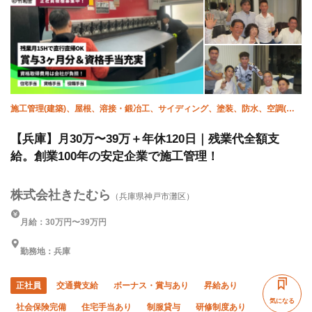
施工管理(建築)、屋根、溶接・鍛冶工、サイディング、塗装、防水、空調(配
管)、衛生(配管工)
【兵庫】月30万〜39万＋年休120日｜残業代全額支
給。創業100年の安定企業で施工管理！
株式会社きたむら
（兵庫県神戸市灘区）
月給：30万円〜39万円
勤務地：兵庫
正社員
交通費支給
ボーナス・賞与あり
昇給あり
気になる
社会保険完備
住宅手当あり
制服貸与
研修制度あり