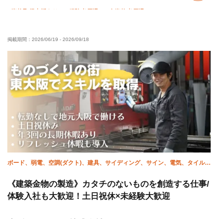
資格取得支援あり
経験者優遇
有資格者優遇
50代以上活躍中
女性活躍中
外国人活躍中
掲載期間：
2026/06/19
-
2026/09/18
残業月20時間以下
直帰・直行OK
土日休み
完全週休二日制
夏季休暇
年末年始休暇
車・バイク通勤OK
ボード、弱電、空調(ダクト)、建具、サイディング、サイン、電気、タイル、
溶接・鍛冶工
《建築金物の製造》カタチのないものを創造する仕事/
体験入社も大歓迎！土日祝休×未経験大歓迎