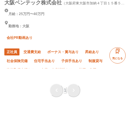
大阪ベンテック株式会社
（大阪府東大阪市加納４丁目１５番５
号）
月給：25万円〜40万円
勤務地：大阪
会社PR動画あり
正社員
交通費支給
ボーナス・賞与あり
昇給あり
気になる
社会保険完備
住宅手当あり
子供手当あり
制服貸与
資格取得支援あり
食堂・食事補助あり
禁煙・分煙
未経験OK
経験者優遇
有資格者優遇
年齢不問
50代以上活躍中
夏季休暇
年末年始休暇
1
車・バイク通勤OK
転勤なし
土日休み