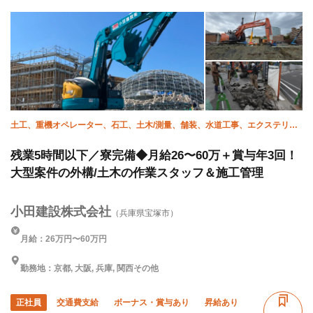
土工、重機オペレーター、石工、土木/測量、舗装、水道工事、エクステリ
ア・外構、土木/型枠大工、施工管理(土木)、施工管理(管工事)
残業5時間以下／寮完備◆月給26〜60万＋賞与年3回！
大型案件の外構/土木の作業スタッフ＆施工管理
小田建設株式会社
（兵庫県宝塚市）
月給：26万円〜60万円
勤務地：京都, 大阪, 兵庫, 関西その他
正社員
交通費支給
ボーナス・賞与あり
昇給あり