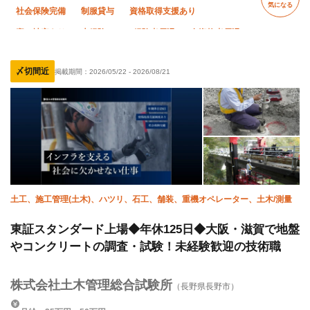
気になる
社会保険完備
制服貸与
資格取得支援あり
寮・社宅あり
未経験OK
経験者優遇
有資格者優遇
外国人活躍中
直帰・直行OK
土日休み
夏季休暇
〆切間近
掲載期間：
2026/05/22
-
2026/08/21
年末年始休暇
車・バイク通勤OK
転勤なし
残業月10時間以下
土工、施工管理(土木)、ハツリ、石工、舗装、重機オペレーター、土木/測量
東証スタンダード上場◆年休125日◆大阪・滋賀で地盤
やコンクリートの調査・試験！未経験歓迎の技術職
株式会社土木管理総合試験所
（長野県長野市）