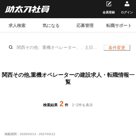
会員登録
ログイン
求人検索
気になる
応募管理
転職サポート
関西その他、重機オペレーター、、土日休
条件変更
み
関西その他,重機オペレーターの建設求人・転職情報一
覧
2
検索結果
件
1
~
2
件を表示
掲載期間：
2026/03/13
-
2027/03/12