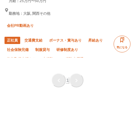
月給：25万円〜50万円
勤務地：大阪, 関西その他
会社PR動画あり
正社員
交通費支給
ボーナス・賞与あり
昇給あり
気になる
社会保険完備
制服貸与
研修制度あり
資格取得支援あり
未経験OK
経験者優遇
有資格者優遇
年齢不問
50代以上活躍中
女性活躍中
夜勤あり
直帰・直行OK
土日休み
1
車・バイク通勤OK