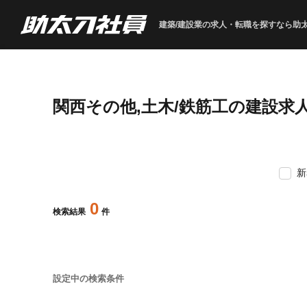
建築/建設業の求人・転職を
探すなら助
関西その他,土木/鉄筋工の建設求
新
0
検索結果
件
設定中の検索条件