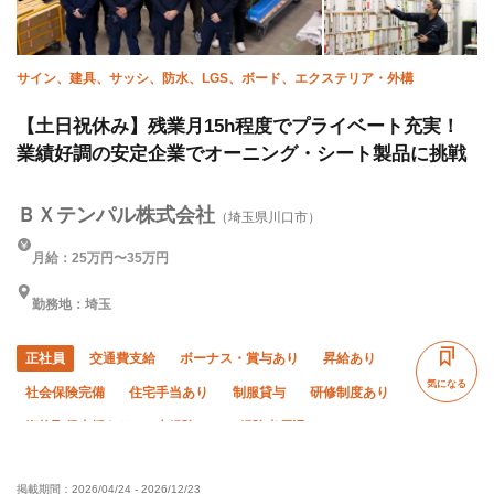
サイン、建具、サッシ、防水、LGS、ボード、エクステリア・外構
【土日祝休み】残業月15h程度でプライベート充実！
業績好調の安定企業でオーニング・シート製品に挑戦
ＢＸテンパル株式会社
（埼玉県川口市）
月給：25万円〜35万円
勤務地：埼玉
正社員
交通費支給
ボーナス・賞与あり
昇給あり
気になる
社会保険完備
住宅手当あり
制服貸与
研修制度あり
資格取得支援あり
未経験OK
経験者優遇
有資格者優遇
残業月20時間以下
夜勤あり
掲載期間：
2026/04/24
-
2026/12/23