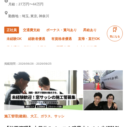
月給：27万円〜44万円
勤務地：埼玉, 東京, 神奈川
正社員
交通費支給
ボーナス・賞与あり
昇給あり
気になる
未経験OK
経験者優遇
有資格者優遇
直帰・直行OK
完全週休二日制
土日休み
夏季休暇
年末年始休暇
転勤なし
社会保険完備
子供手当あり
制服貸与
掲載期間：
2026/06/26
-
2026/09/25
資格取得支援あり
禁煙・分煙
施工管理(建築)、大工、ガラス、サッシ