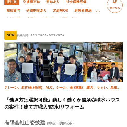
正社員
交通費支給
昇給あり
社会保険完備
気になる
制服貸与
研修制度あり
未経験OK
経験者優遇
年齢不問
残業月10時間以下
直帰・直行OK
NEW
掲載期間：
2026/08/07
-
2027/08/06
クレーン、躯体/鳶 (鉄骨)、ALC、シール、鳶 (重量)、建具、サッシ、屋根、
土木/鳶 (鉄骨)
『働き方は選択可能』楽しく働くが信条◎積水ハウス
の案件！建て方職人/防水/リフォーム
有限会社山壱技建
（神奈川県藤沢市）