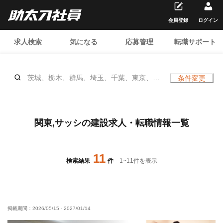
会員登録
ログイン
求人検索
気になる
応募管理
転職サポート
茨城、栃木、群馬、埼玉、千葉、東京、神
条件変更
奈川、サッシ、
関東,サッシの建設求人・転職情報一覧
11
検索結果
件
1
~
11
件を表示
掲載期間：
2026/05/15
-
2027/01/14