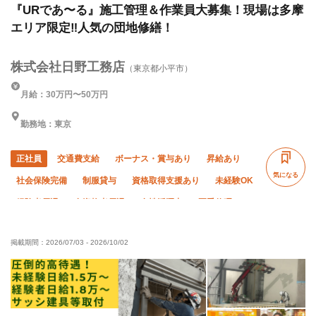
『URであ〜る』施工管理＆作業員大募集！現場は多摩
エリア限定‼︎人気の団地修繕！
株式会社日野工務店
（東京都小平市）
月給：30万円〜50万円
勤務地：東京
正社員
交通費支給
ボーナス・賞与あり
昇給あり
気になる
社会保険完備
制服貸与
資格取得支援あり
未経験OK
経験者優遇
有資格者優遇
女性活躍中
夏季休暇
年末年始休暇
車・バイク通勤OK
転勤なし
掲載期間：
2026/07/03
-
2026/10/02