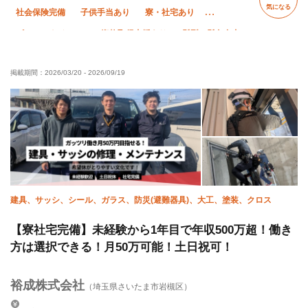
気になる
社会保険完備
子供手当あり
寮・社宅あり
ピアス・ネイルOK
資格取得支援あり
髪型・髪色自由
未経験OK
経験者優遇
有資格者優遇
年齢不問
掲載期間：
2026/03/20
-
2026/09/19
50代以上活躍中
残業月10時間以下
夏季休暇
年末年始休暇
車・バイク通勤OK
建具、サッシ、シール、ガラス、防災(避難器具)、大工、塗装、クロス
【寮社宅完備】未経験から1年目で年収500万超！働き
方は選択できる！月50万可能！土日祝可！
裕成株式会社
（埼玉県さいたま市岩槻区）