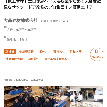
【施工管理】土日休みベース＆残業少なめ！未経験歓
迎なサッシ・ドア改修のプロ集団！／藤沢エリア
大高建材株式会社
（神奈川県藤沢市高谷）
月給：25万円〜45万円
勤務地：神奈川
正社員
交通費支給
ボーナス・賞与あり
昇給あり
気になる
社会保険完備
制服貸与
資格取得支援あり
禁煙・分煙
未経験OK
経験者優遇
有資格者優遇
女性活躍中
残業月20時間以下
直帰・直行OK
掲載期間：
2026/02/06
-
2026/10/05
土日休み
夏季休暇
年末年始休暇
車・バイク通勤OK
転勤なし