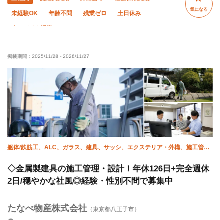
気になる
未経験OK
年齢不問
残業ゼロ
土日休み
車・バイク通勤OK
掲載期間：
2025/11/28
-
2026/11/27
躯体/鉄筋工、ALC、ガラス、建具、サッシ、エクステリア・外構、施工管理
(電気)、施工管理(土木)、施工管理(建築)、施工管理(管工事)
◇金属製建具の施工管理・設計！年休126日+完全週休
2日/穏やかな社風◎経験・性別不問で募集中
たなべ物産株式会社
（東京都八王子市）