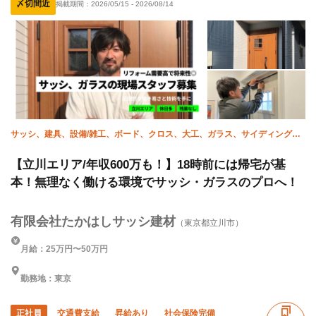
〆切間近
掲載期間：
2026/05/15
-
2026/08/14
年末年始休暇
車・バイク通勤OK
サッシ、建具、設備/雑工、ボード、クロス、大工、ガラス、サイディング、
家具施工、造作
【立川エリア/年収600万も！】18時前には帰宅が基
本！無理なく働ける環境でサッシ・ガラスのプロへ！
有限会社たかはしサッシ建材
（東京都立川市）
月給：25万円〜50万円
勤務地：東京
正社員
交通費支給
昇給あり
社会保険完備