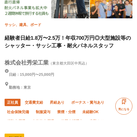
サッシ、建具、ボード
経験者日給1.8万〜2.5万！年収700万円◎大型施設等の
シャッター・サッシ工事・耐火パネルスタッフ
株式会社秀栄工業
（東京都大田区中馬込）
日給：15,000円〜25,000円
勤務地：東京
正社員
交通費支給
昇給あり
ボーナス・賞与あり
気になる
社会保険完備
制服貸与
禁煙・分煙
未経験OK
経験者優遇
有資格者優遇
外国人活躍中
夜勤あり
直帰・直行OK
転勤なし
残業月20時間以下
夏季休暇