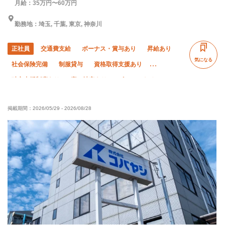
月給：35万円〜60万円
勤務地：埼玉, 千葉, 東京, 神奈川
正社員
交通費支給
ボーナス・賞与あり
昇給あり
気になる
社会保険完備
制服貸与
資格取得支援あり
独立支援制度あり
寮・社宅あり
ピアス・ネイルOK
未経験OK
経験者優遇
有資格者優遇
50代以上活躍中
掲載期間：
2026/05/29
-
2026/08/28
夏季休暇
年末年始休暇
直帰・直行OK
車・バイク通勤OK
転勤なし
夜勤あり
土日休み