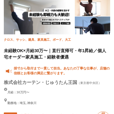
クロス、サッシ、建具、家具施工、ボード、大工
未経験OK×月給30万〜｜直行直帰可・年1昇給／個人
宅オーダー家具施工・経験者優遇
採寸から取付まで一貫して担当。あなたの丁寧な仕事が、店舗の
信頼とお客様の満足に繋がります。
株式会社カーテン・じゅうたん王国
（東京都中央区）
月給：30万円〜
勤務地：埼玉, 神奈川