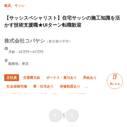
建具、サッシ
【サッシスペシャリスト】住宅サッシの施工知識を活
かす技術支援職★UIターン転職歓迎
株式会社コバヤシ
（東京都小平市）
月給：26万円〜43万円
勤務地：東京
正社員
交通費支給
ボーナス・賞与あり
昇給あり
気になる
社会保険完備
寮・社宅あり
研修制度あり
資格取得支援あり
禁煙・分煙
50代以上活躍中
土日休み
年末年始休暇
完全週休二日制
転勤なし
車・バイク通勤OK
直帰・直行OK
夏季休暇
1