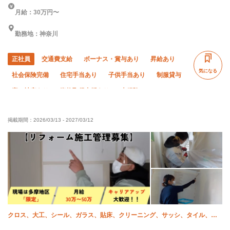
月給：30万円〜
勤務地：神奈川
正社員
交通費支給
ボーナス・賞与あり
昇給あり
気になる
社会保険完備
住宅手当あり
子供手当あり
制服貸与
寮・社宅あり
資格取得支援あり
未経験OK
経験者優遇
有資格者優遇
夏季休暇
年末年始休暇
掲載期間：
2026/03/13
-
2027/03/12
車・バイク通勤OK
転勤なし
残業ゼロ
クロス、大工、シール、ガラス、貼床、クリーニング、サッシ、タイル、施
工管理(建築)