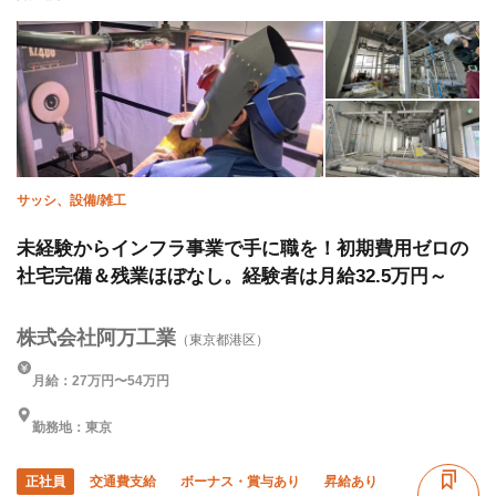
直帰・直行OK
夏季休暇
年末年始休暇
車・バイク通勤OK
完全週休二日制
土日休み
サッシ、設備/雑工
未経験からインフラ事業で手に職を！初期費用ゼロの
社宅完備＆残業ほぼなし。経験者は月給32.5万円～
株式会社阿万工業
（東京都港区）
月給：27万円〜54万円
勤務地：東京
正社員
交通費支給
ボーナス・賞与あり
昇給あり