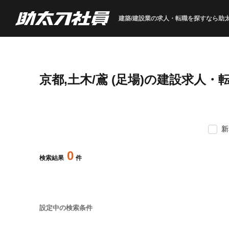
建築/建設業の求人・転職を
探すなら助
京都,土木/鳶 (足場)の建設求人・
新
0
検索結果
件
設定中の検索条件