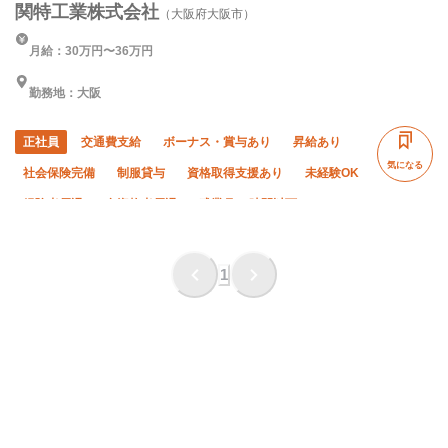
関特工業株式会社
（大阪府大阪市）
月給：30万円〜36万円
勤務地：大阪
正社員
交通費支給
ボーナス・賞与あり
昇給あり
気になる
社会保険完備
制服貸与
資格取得支援あり
未経験OK
経験者優遇
有資格者優遇
残業月10時間以下
車・バイク通勤OK
完全週休二日制
年末年始休暇
夏季休暇
土日休み
1