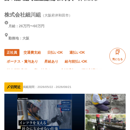
株式会社細川組
（大阪府岸和田市）
月給：26万円〜60万円
勤務地：大阪
正社員
交通費支給
日払いOK
週払いOK
気になる
ボーナス・賞与あり
昇給あり
給与前払いOK
社会保険完備
寮・社宅あり
制服貸与
研修制度あり
資格取得支援あり
ピアス・ネイルOK
髪型・髪色自由
〆切間近
掲載期間：
2026/05/22
-
2026/08/21
WワークOK
禁煙・分煙
未経験OK
経験者優遇
有資格者優遇
50代以上活躍中
直帰・直行OK
土日休み
夏季休暇
年末年始休暇
車・バイク通勤OK
転勤なし