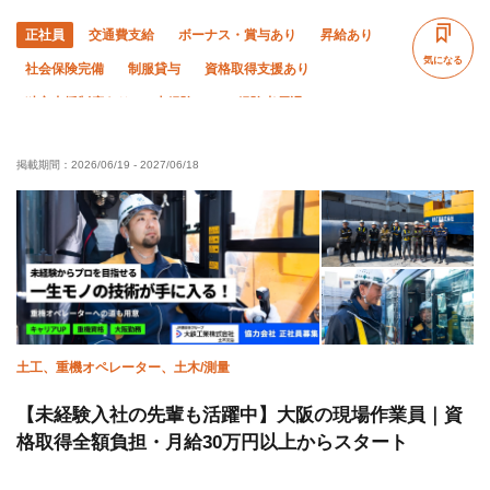
正社員
交通費支給
ボーナス・賞与あり
昇給あり
気になる
社会保険完備
制服貸与
資格取得支援あり
独立支援制度あり
未経験OK
経験者優遇
有資格者優遇
女性活躍中
50代以上活躍中
掲載期間：
2026/06/19
-
2027/06/18
60代以上活躍中
外国人活躍中
年齢不問
残業月10時間以下
夏季休暇
年末年始休暇
車・バイク通勤OK
転勤なし
土日休み
土工、重機オペレーター、土木/測量
【未経験入社の先輩も活躍中】大阪の現場作業員｜資
格取得全額負担・月給30万円以上からスタート