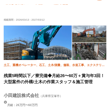
資格取得支援あり
未経験OK
経験者優遇
有資格者優遇
女性活躍中
残業月10時間以下
掲載期間：
2026/03/13
-
2027/03/12
残業ゼロ
完全週休二日制
土日休み
夏季休暇
年末年始休暇
車・バイク通勤OK
転勤なし
土工、重機オペレーター、石工、土木/測量、舗装、水道工事、エクステリ
ア・外構、土木/型枠大工、施工管理(土木)、施工管理(管工事)
残業5時間以下／寮完備◆月給26〜60万＋賞与年3回！
大型案件の外構/土木の作業スタッフ＆施工管理
小田建設株式会社
（兵庫県宝塚市）
月給：26万円〜60万円