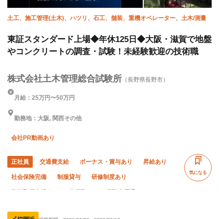
土工、施工管理(土木)、ハツリ、石工、舗装、重機オペレーター、土木/測量
東証スタンダード上場◆年休125日◆大阪・滋賀で地盤
やコンクリートの調査・試験！未経験歓迎の技術職
株式会社土木管理総合試験所
（長野県長野市）
月給：25万円〜50万円
勤務地：大阪, 関西その他
会社PR動画あり
正社員
交通費支給
ボーナス・賞与あり
昇給あり
気になる
社会保険完備
制服貸与
研修制度あり
資格取得支援あり
未経験OK
経験者優遇
有資格者優遇
年齢不問
50代以上活躍中
女性活躍中