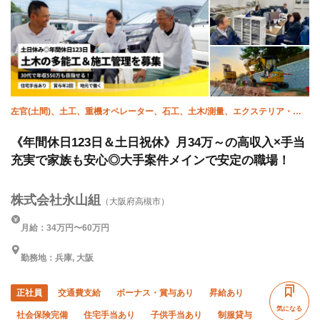
左官(土間)、土工、重機オペレーター、石工、土木/測量、エクステリア・外
構、土木/鳶 (足場)、土木/型枠大工、土木/鉄筋工、施工管理(土木)
《年間休日123日＆土日祝休》月34万～の高収入×手当
充実で家族も安心◎大手案件メインで安定の職場！
株式会社永山組
（大阪府高槻市）
月給：34万円〜60万円
勤務地：兵庫, 大阪
正社員
交通費支給
ボーナス・賞与あり
昇給あり
気になる
社会保険完備
住宅手当あり
子供手当あり
制服貸与