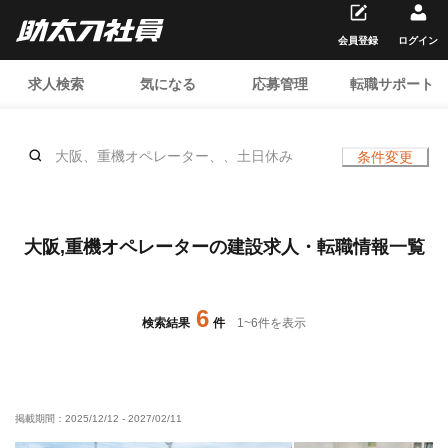
会員登録
ログイン
求人検索
気になる
応募管理
転職サポート
大阪、重機オペレーター、、土日休み
条件変更
大阪,重機オペレーターの建設求人・転職情報一覧
6
検索結果
件
1
~
6
件を表示
掲載期間：
2025/12/12
-
2027/02/11