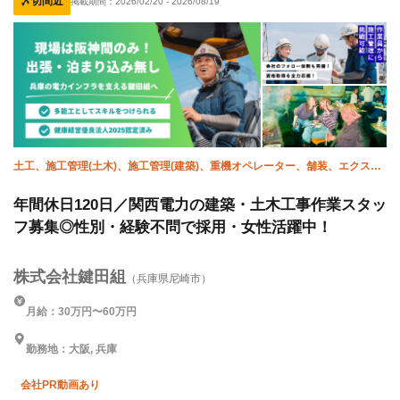
〆切間近
掲載期間：
2026/02/20
-
2026/08/19
夜勤あり
直帰・直行OK
土日休み
車・バイク通勤OK
土工、施工管理(土木)、施工管理(建築)、重機オペレーター、舗装、エクステ
リア・外構
年間休日120日／関西電力の建築・土木工事作業スタッ
フ募集◎性別・経験不問で採用・女性活躍中！
株式会社鍵田組
（兵庫県尼崎市）
月給：30万円〜60万円
勤務地：大阪, 兵庫
会社PR動画あり