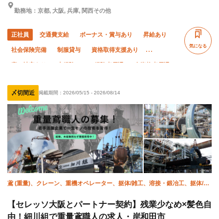
勤務地：京都, 大阪, 兵庫, 関西その他
正社員
交通費支給
ボーナス・賞与あり
昇給あり
気になる
社会保険完備
制服貸与
資格取得支援あり
寮・社宅あり
未経験OK
経験者優遇
有資格者優遇
外国人活躍中
直帰・直行OK
土日休み
夏季休暇
〆切間近
掲載期間：
2026/05/15
-
2026/08/14
年末年始休暇
車・バイク通勤OK
転勤なし
残業月10時間以下
鳶 (重量)、クレーン、重機オペレーター、躯体/雑工、溶接・鍛冶工、躯体/鳶
(鉄骨)、揚重、設備/雑工、施工管理(管工事)
【セレッソ大阪とパートナー契約】残業少なめ×髪色自
由！細川組で重量鳶職人の求人・岸和田市