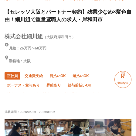
(鉄骨)、揚重、設備/雑工、施工管理(管工事)
【セレッソ大阪とパートナー契約】残業少なめ×髪色自
由！細川組で重量鳶職人の求人・岸和田市
株式会社細川組
（大阪府岸和田市）
月給：26万円〜60万円
勤務地：大阪
正社員
交通費支給
日払いOK
週払いOK
気になる
ボーナス・賞与あり
昇給あり
給与前払いOK
社会保険完備
寮・社宅あり
制服貸与
研修制度あり
資格取得支援あり
ピアス・ネイルOK
髪型・髪色自由
掲載期間：
2026/06/26
-
2026/09/25
WワークOK
禁煙・分煙
未経験OK
経験者優遇
有資格者優遇
50代以上活躍中
直帰・直行OK
土日休み
夏季休暇
年末年始休暇
車・バイク通勤OK