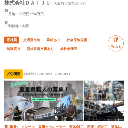
株式会社ＤＡＩＪＵ
（大阪府大阪市淀川区）
月給：36万円〜54万円
勤務地：大阪
正社員
交通費支給
昇給あり
社会保険完備
気になる
制服貸与
資格取得支援あり
経験者優遇
有資格者優遇
年齢不問
50代以上活躍中
60代以上活躍中
土日休み
完全週休二日制
夏季休暇
〆切間近
掲載期間：
2026/05/15
-
2026/08/14
年末年始休暇
鳶 (重量)、クレーン、重機オペレーター、躯体/雑工、溶接・鍛冶工、躯体/鳶