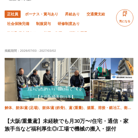
正社員
ボーナス・賞与あり
昇給あり
交通費支給
気になる
社会保険完備
制服貸与
研修制度あり
資格取得支援あり
禁煙・分煙
経験者優遇
有資格者優遇
土日休み
転勤なし
年末年始休暇
掲載期間：
2026/07/03
-
2027/03/02
完全週休二日制
解体、躯体/鳶 (足場)、躯体/鳶 (鉄骨)、鳶 (重量)、揚重、溶接・鍛冶工、衛生
(配管工)、空調(配管)、クレーン
【大阪/重量鳶】未経験でも月30万〜/住宅・通信・家
族手当など福利厚生◎/工場で機械の搬入・据付