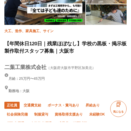
転勤なし
大工、造作、家具施工、サイン
【年間休日120日｜残業ほぼなし】学校の黒板・掲示板
製作取付スタッフ募集｜大阪市
二葉工業株式会社
（大阪府大阪市平野区加美北）
月給：25万円〜45万円
勤務地：大阪
正社員
交通費支給
ボーナス・賞与あり
昇給あり
気になる
社会保険完備
制服貸与
資格取得支援あり
未経験OK
経験者優遇
有資格者優遇
残業月10時間以下