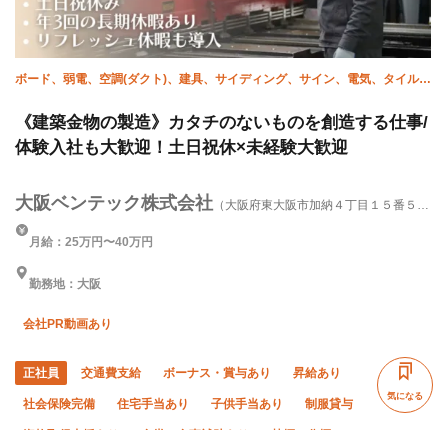
ボード、弱電、空調(ダクト)、建具、サイディング、サイン、電気、タイル、
溶接・鍛冶工
《建築金物の製造》カタチのないものを創造する仕事/
体験入社も大歓迎！土日祝休×未経験大歓迎
大阪ベンテック株式会社
（大阪府東大阪市加納４丁目１５番５
号）
月給：25万円〜40万円
勤務地：大阪
会社PR動画あり
正社員
交通費支給
ボーナス・賞与あり
昇給あり
気になる
社会保険完備
住宅手当あり
子供手当あり
制服貸与
資格取得支援あり
食堂・食事補助あり
禁煙・分煙