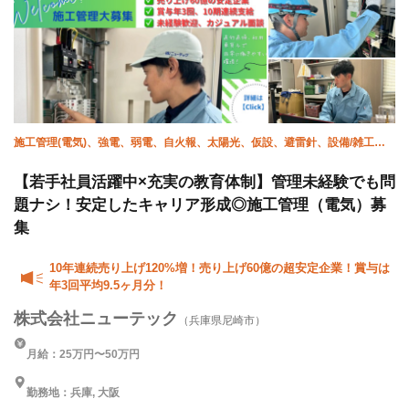
施工管理(電気)、強電、弱電、自火報、太陽光、仮設、避雷針、設備/雑工、
空調(計装)、空調(配管)
【若手社員活躍中×充実の教育体制】管理未経験でも問
題ナシ！安定したキャリア形成◎施工管理（電気）募
集
10年連続売り上げ120%増！売り上げ60億の超安定企業！賞与は
年3回平均9.5ヶ月分！
株式会社ニューテック
（兵庫県尼崎市）
月給：25万円〜50万円
勤務地：兵庫, 大阪