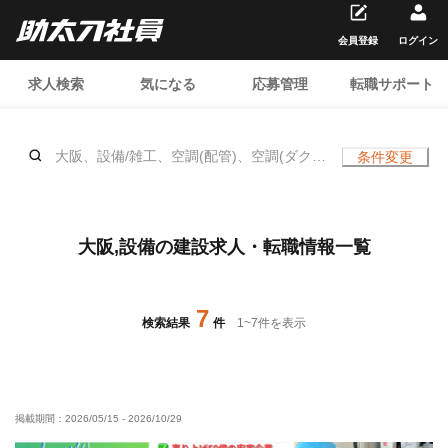
会員登録
ログイン
求人検索
気になる
応募管理
転職サポート
大阪、設備/雑工、空調(配管)、空調(ダク
条件変更
ト)、空調(保温)、空調(冷媒)、空調(計
装)、衛生(配管工)、衛生(ガス)、衛生(水
道)、キッチン・ユニットバス、造作、防災
（スプリンクラー）、防災（消火栓）、、
大阪,設備の建設求人・転職情報一覧
土日休み
7
検索結果
件
1
~
7
件を表示
掲載期間：
2026/05/15
-
2026/10/29