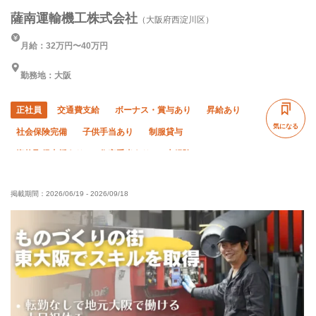
薩南運輸機工株式会社
（大阪府西淀川区）
月給：32万円〜40万円
勤務地：大阪
正社員
交通費支給
ボーナス・賞与あり
昇給あり
気になる
社会保険完備
子供手当あり
制服貸与
資格取得支援あり
住宅手当あり
未経験OK
経験者優遇
有資格者優遇
夏季休暇
年末年始休暇
掲載期間：
2026/06/19
-
2026/09/18
車・バイク通勤OK
土日休み