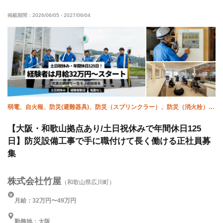
土日休み
転勤なし
年末年始休暇
掲載期間：
2026/06/05
-
2027/06/04
弱電、自火報、防災(避難器具)、防災（スプリンクラー）、防災（消火栓）、
施工管理(電気)、施工管理(管工事)
【大阪・和歌山拠点あり/土日祝休みで年間休日125
日】防災設備工事で手に職付けて長く働ける正社員募
集
株式会社竹屋
（和歌山県広川町）
月給：32万円〜49万円
勤務地：大阪