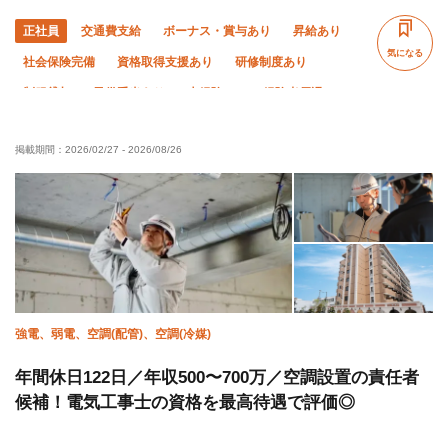
正社員
交通費支給
ボーナス・賞与あり
昇給あり
気になる
社会保険完備
資格取得支援あり
研修制度あり
制服貸与
子供手当あり
未経験OK
経験者優遇
有資格者優遇
年齢不問
50代以上活躍中
掲載期間：
2026/02/27
-
2026/08/26
60代以上活躍中
土日休み
年末年始休暇
夏季休暇
車・バイク通勤OK
直帰・直行OK
強電、弱電、空調(配管)、空調(冷媒)
年間休日122日／年収500〜700万／空調設置の責任者
候補！電気工事士の資格を最高待遇で評価◎