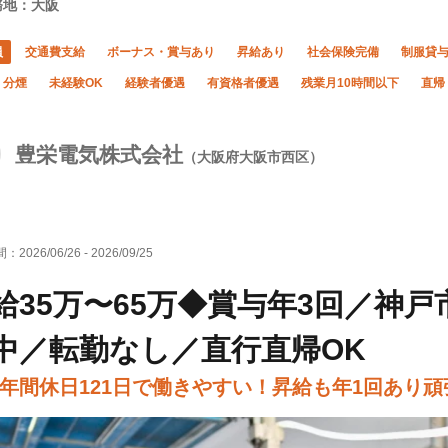
務地：大阪
員
交通費支給
ボーナス・賞与あり
昇給あり
社会保険完備
制服貸
・分煙
未経験OK
経験者優遇
有資格者優遇
残業月10時間以下
直帰
豊栄電気株式会社
（大阪府大阪市西区）
間：
2026/06/26
-
2026/09/25
給35万〜65万◆賞与年3回／神
中／転勤なし／直行直帰OK
年間休日121日で働きやすい！昇給も年1回あり