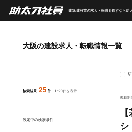
建築/建設業の求人・転職を
探すなら助
大阪の建設求人・転職情報一覧
新
25
検索結果
件
1
~
20
件を表示
掲載期
【
設定中の検索条件
シ