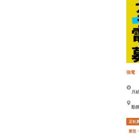
強電
月給
勤務
正社
髪型