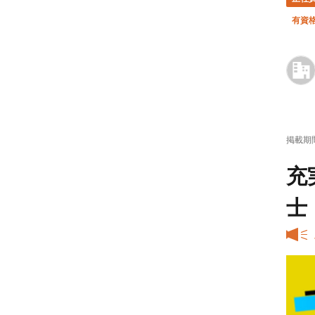
有資
掲載期
充
士