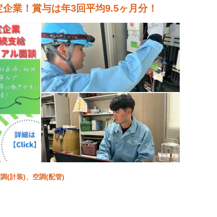
定企業！賞与は年3回平均9.5ヶ月分！
(計装)、空調(配管)