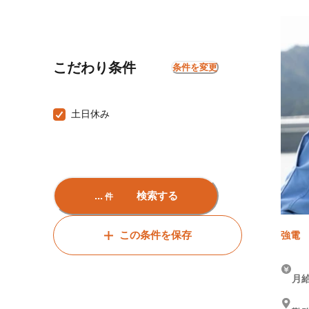
こだわり条件
条件を変更
土日休み
...
検索する
件
この条件を保存
強電
月給