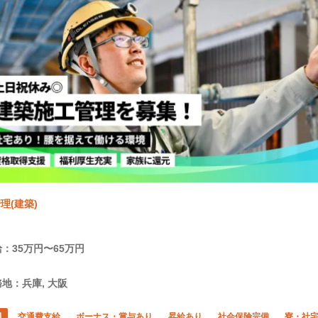
理(建築)
：35万円〜65万円
地：兵庫, 大阪
員
交通費支給
ボーナス・賞与あり
昇給あり
社会保険完備
寮・社