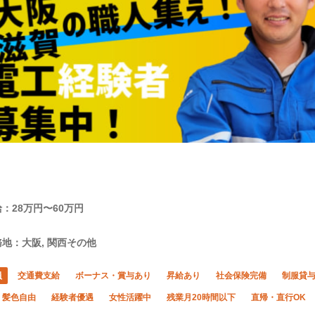
：28万円〜60万円
地：大阪, 関西その他
員
交通費支給
ボーナス・賞与あり
昇給あり
社会保険完備
制服貸
・髪色自由
経験者優遇
女性活躍中
残業月20時間以下
直帰・直行OK