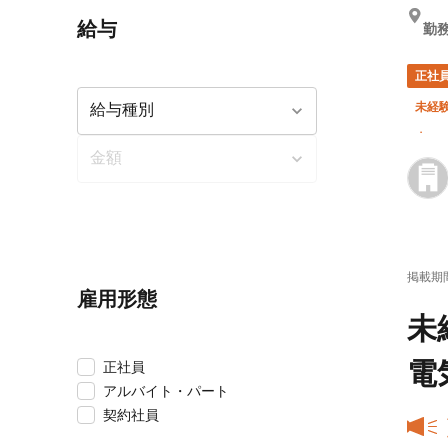
給与
勤務
正社
未経験
車・
掲載期
雇用形態
未
電
正社員
アルバイト・パート
契約社員