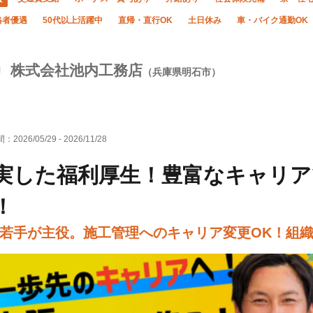
格者優遇
50代以上活躍中
直帰・直行OK
土日休み
車・バイク通勤OK
株式会社池内工務店
（兵庫県明石市）
間：
2026/05/29
-
2026/11/28
実した福利厚生！豊富なキャリア
！
若手が主役。施工管理へのキャリア変更OK！組