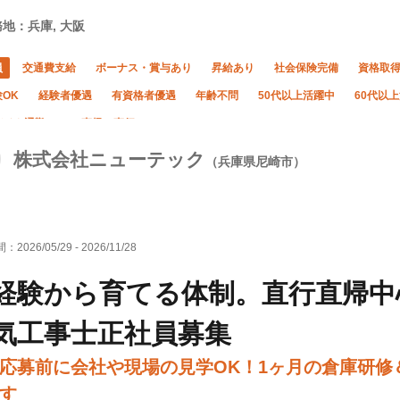
地：兵庫, 大阪
員
交通費支給
ボーナス・賞与あり
昇給あり
社会保険完備
資格取
OK
経験者優遇
有資格者優遇
年齢不問
50代以上活躍中
60代以
バイク通勤OK
直帰・直行OK
株式会社ニューテック
（兵庫県尼崎市）
間：
2026/05/29
-
2026/11/28
経験から育てる体制。直行直帰中
気工事士正社員募集
応募前に会社や現場の見学OK！1ヶ月の倉庫研
す