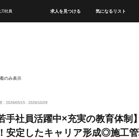
求人を見つける
気になるリスト
太刀社員
着のみ表示
間：
2026/05/15
-
2026/10/29
若手社員活躍中×充実の教育体制
！安定したキャリア形成◎施工管