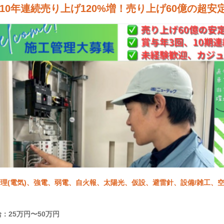
10年連続売り上げ120%増！売り上げ60億の超安
理(電気)、強電、弱電、自火報、太陽光、仮設、避雷針、設備/雑工、空調
：25万円〜50万円