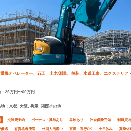
重機オペレーター、石工、土木/測量、舗装、水道工事、エクステリア・外
：26万円〜60万円
地：京都, 大阪, 兵庫, 関西その他
員
交通費支給
ボーナス・賞与あり
昇給あり
社会保険完備
制服貸
者優遇
有資格者優遇
外国人活躍中
直帰・直行OK
土日休み
夏季休