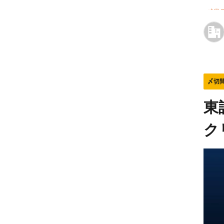
残業月
〆切
東
ク