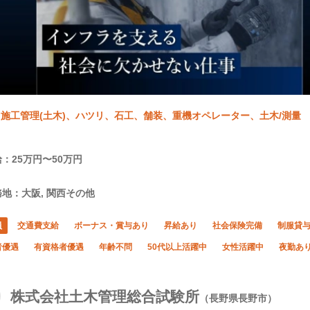
施工管理(土木)、ハツリ、石工、舗装、重機オペレーター、土木/測量
：25万円〜50万円
地：大阪, 関西その他
員
交通費支給
ボーナス・賞与あり
昇給あり
社会保険完備
制服貸
者優遇
有資格者優遇
年齢不問
50代以上活躍中
女性活躍中
夜勤あ
株式会社土木管理総合試験所
（長野県長野市）