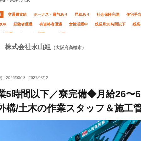
員
交通費支給
ボーナス・賞与あり
昇給あり
社会保険完備
住宅手
OK
経験者優遇
有資格者優遇
女性活躍中
残業月10時間以下
残業
年始休暇
車・バイク通勤OK
転勤なし
株式会社永山組
（大阪府高槻市）
間：
2026/03/13
-
2027/03/12
業5時間以下／寮完備◆月給26〜
外構/土木の作業スタッフ＆施工