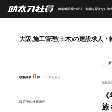
建築/建設業の求人・転職を
探すなら助
大阪,施工管理(土木)の建設求人
新
8
検索結果
件
1
~
8
件を表示
掲載期
《
設定中の検索条件
族