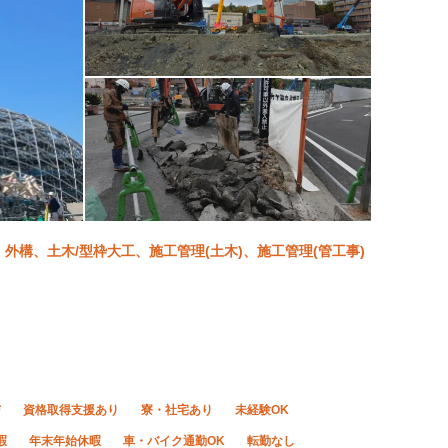
構、土木/型枠大工、施工管理(土木)、施工管理(管工事)
与
資格取得支援あり
寮・社宅あり
未経験OK
暇
年末年始休暇
車・バイク通勤OK
転勤なし