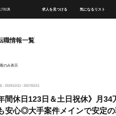
求人を見つける
気になるリスト
太刀社員
・転職情報一覧
着のみ表示
間：
2025/12/12
-
2027/02/11
年間休日123日＆土日祝休》月3
も安心◎大手案件メインで安定の