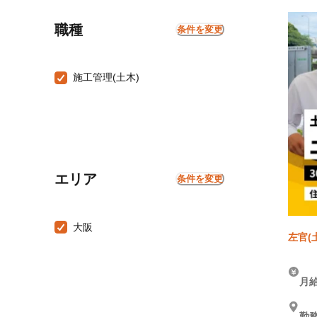
職種
条件を変更
施工管理(土木)
エリア
条件を変更
大阪
左官(
(土木)
月給
勤務