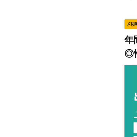
〆切
年
◎