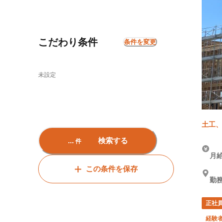
こだわり条件
条件を変更
未設定
土工、
...
検索する
件
月給
この条件を保存
勤務
正社
経験