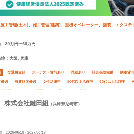
施工管理(土木)、施工管理(建築)、重機オペレーター、舗装、エクステ
：30万円〜60万円
地：大阪, 兵庫
員
交通費支給
ボーナス・賞与あり
昇給あり
社会保険完備
制服貸
者優遇
有資格者優遇
女性活躍中
50代以上活躍中
60代以上活躍中
年始休暇
車・バイク通勤OK
転勤なし
土日休み
株式会社鍵田組
（兵庫県尼崎市）
間：
2026/06/19
-
2027/06/18