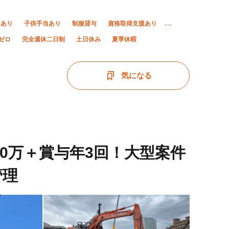
当あり
子供手当あり
制服貸与
資格取得支援あり
ゼロ
完全週休二日制
土日休み
夏季休暇
気になる
60万＋賞与年3回！大型案件
管理