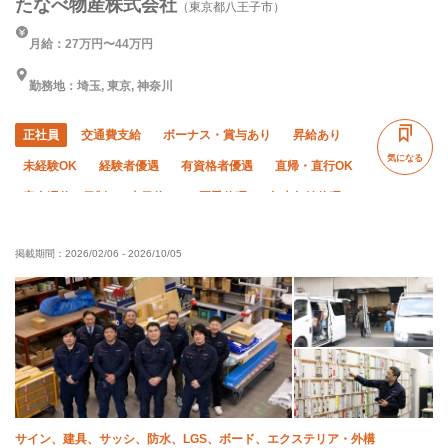
たなべ物産株式会社
（東京都八王子市）
月給：27万円〜44万円
勤務地：埼玉, 東京, 神奈川
正社員
交通費支給
ボーナス・賞与あり
昇給あり
気になる
未経験OK
経験者優遇
有資格者優遇
直帰・直行OK
完全週休二日制
土日休み
夏季休暇
年末年始休暇
転勤なし
社会保険完備
子供手当あり
制服貸与
掲載期間：
2026/02/06
-
2026/10/05
資格取得支援あり
禁煙・分煙
サイン、建具、サッシ、防水、LGS、ボード、エクステリア・外構