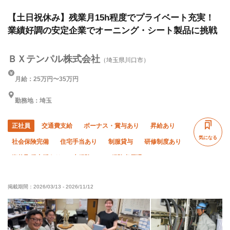
【土日祝休み】残業月15h程度でプライベート充実！
業績好調の安定企業でオーニング・シート製品に挑戦
ＢＸテンパル株式会社
（埼玉県川口市）
月給：25万円〜35万円
勤務地：埼玉
正社員
交通費支給
ボーナス・賞与あり
昇給あり
気になる
社会保険完備
住宅手当あり
制服貸与
研修制度あり
資格取得支援あり
未経験OK
経験者優遇
有資格者優遇
残業月20時間以下
夜勤あり
掲載期間：
2026/03/13
-
2026/11/12
直帰・直行OK
夏季休暇
年末年始休暇
車・バイク通勤OK
完全週休二日制
土日休み