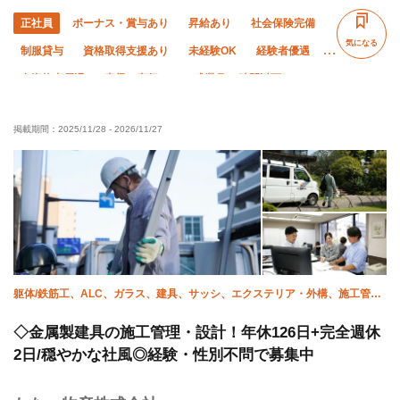
正社員
ボーナス・賞与あり
昇給あり
社会保険完備
気になる
制服貸与
資格取得支援あり
未経験OK
経験者優遇
有資格者優遇
直帰・直行OK
残業月10時間以下
土日休み
夏季休暇
年末年始休暇
車・バイク通勤OK
掲載期間：
2025/11/28
-
2026/11/27
転勤なし
躯体/鉄筋工、ALC、ガラス、建具、サッシ、エクステリア・外構、施工管理
(電気)、施工管理(土木)、施工管理(建築)、施工管理(管工事)
◇金属製建具の施工管理・設計！年休126日+完全週休
2日/穏やかな社風◎経験・性別不問で募集中