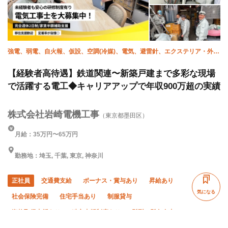
強電、弱電、自火報、仮設、空調(冷媒)、電気、避雷針、エクステリア・外
構、施工管理(電気)
【経験者高待遇】鉄道関連〜新築戸建まで多彩な現場
で活躍する電工◆キャリアアップで年収900万超の実績
株式会社岩崎電機工事
（東京都墨田区）
月給：35万円〜65万円
勤務地：埼玉, 千葉, 東京, 神奈川
正社員
交通費支給
ボーナス・賞与あり
昇給あり
気になる
社会保険完備
住宅手当あり
制服貸与
資格取得支援あり
独立支援制度あり
髪型・髪色自由
未経験OK
経験者優遇
有資格者優遇
60代以上活躍中