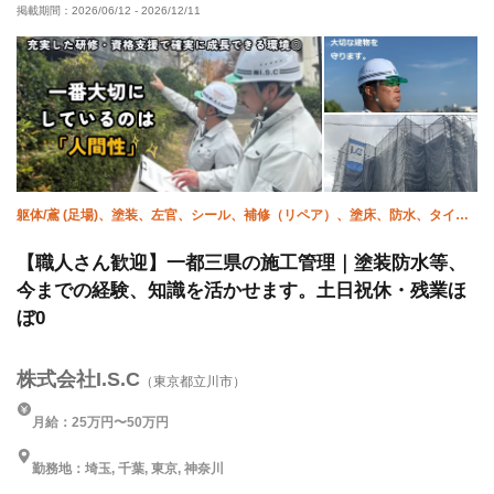
掲載期間：
2026/06/12
-
2026/12/11
年末年始休暇
車・バイク通勤OK
転勤なし
土日休み
躯体/鳶 (足場)、塗装、左官、シール、補修（リペア）、塗床、防水、タイ
ル、エクステリア・外構、施工管理(建築)
【職人さん歓迎】一都三県の施工管理｜塗装防水等、
今までの経験、知識を活かせます。土日祝休・残業ほ
ぼ0
株式会社I.S.C
（東京都立川市）
月給：25万円〜50万円
勤務地：埼玉, 千葉, 東京, 神奈川