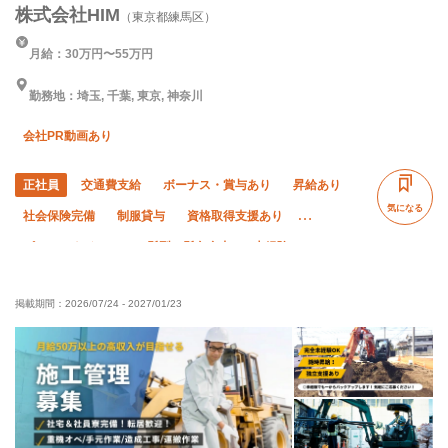
株式会社HIM
（東京都練馬区）
月給：30万円〜55万円
勤務地：埼玉, 千葉, 東京, 神奈川
会社PR動画あり
正社員
交通費支給
ボーナス・賞与あり
昇給あり
気になる
社会保険完備
制服貸与
資格取得支援あり
ピアス・ネイルOK
髪型・髪色自由
未経験OK
経験者優遇
有資格者優遇
50代以上活躍中
掲載期間：
2026/07/24
-
2027/01/23
残業月10時間以下
夜勤あり
夏季休暇
完全週休二日制
土日休み
年末年始休暇
車・バイク通勤OK
転勤なし