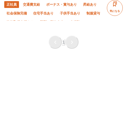
正社員
交通費支給
ボーナス・賞与あり
昇給あり
気になる
社会保険完備
住宅手当あり
子供手当あり
制服貸与
資格取得支援あり
髪型・髪色自由
未経験OK
経験者優遇
有資格者優遇
残業ゼロ
残業月10時間以下
土日休み
完全週休二日制
1
夏季休暇
年末年始休暇
車・バイク通勤OK
転勤なし