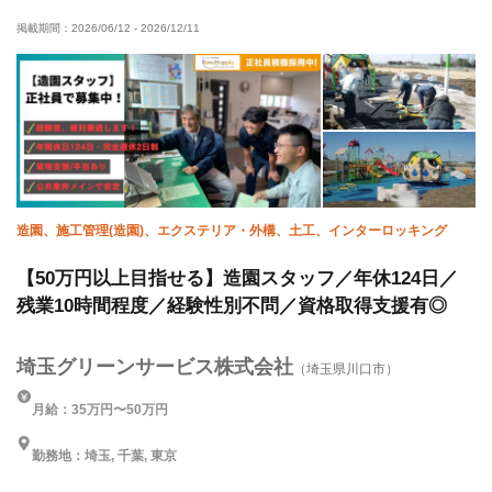
掲載期間：
2026/06/12
-
2026/12/11
50代以上活躍中
夏季休暇
直帰・直行OK
残業月20時間以下
残業月10時間以下
土日休み
完全週休二日制
年末年始休暇
車・バイク通勤OK
転勤なし
造園、施工管理(造園)、エクステリア・外構、土工、インターロッキング
【50万円以上目指せる】造園スタッフ／年休124日／
残業10時間程度／経験性別不問／資格取得支援有◎
埼玉グリーンサービス株式会社
（埼玉県川口市）
月給：35万円〜50万円
勤務地：埼玉, 千葉, 東京