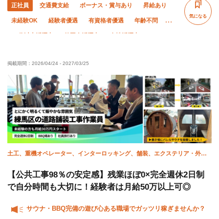
正社員
交通費支給
ボーナス・賞与あり
昇給あり
気になる
未経験OK
経験者優遇
有資格者優遇
年齢不問
50代以上活躍中
外国人活躍中
女性活躍中
直帰・直行OK
土日休み
年末年始休暇
転勤なし
掲載期間：
2026/04/24
-
2027/03/25
社会保険完備
制服貸与
資格取得支援あり
寮・社宅あり
研修制度あり
髪型・髪色自由
土工、重機オペレーター、インターロッキング、舗装、エクステリア・外
構、施工管理(土木)、未経験
【公共工事98％の安定感】残業ほぼ0×完全週休2日制
で自分時間も大切に！経験者は月給50万以上可◎
サウナ・BBQ完備の遊び心ある職場でガッツリ稼ぎませんか？