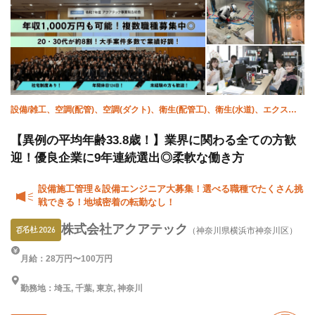
設備/雑工、空調(配管)、空調(ダクト)、衛生(配管工)、衛生(水道)、エクステ
リア・外構、施工管理(電気)、施工管理(土木)、施工管理(建築)、施工管理(管
工事)
【異例の平均年齢33.8歳！】業界に関わる全ての方歓
迎！優良企業に9年連続選出◎柔軟な働き方
設備施工管理＆設備エンジニア大募集！選べる職種でたくさん挑
戦できる！地域密着の転勤なし！
株式会社アクアテック
（神奈川県横浜市神奈川区）
月給：28万円〜100万円
勤務地：埼玉, 千葉, 東京, 神奈川