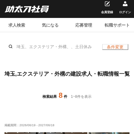
会員登録
ログイン
求人検索
気になる
応募管理
転職サポート
埼玉、エクステリア・外構、、土日休み
条件変更
埼玉,エクステリア・外構の建設求人・転職情報一覧
8
検索結果
件
1
~
8
件を表示
掲載期間：
2026/06/19
-
2027/06/18