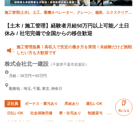
施工管理(土木)、土工、重機オペレーター、クレーン、舗装、エクステリア・
外構
【土木 / 施工管理】経験者月給50万円以上可能／土日
休み / 社宅完備で全国からの移住歓迎
施工管理急募！高収入で安定の働き方を実現！未経験だけど挑戦
したい方も大歓迎です
株式会社北一建設
（千葉県千葉市若葉区）
月給：38万円〜50万円
勤務地：埼玉, 千葉, 東京, 神奈川
正社員
ボーナス・賞与あり
昇給あり
週払いOK
気になる
日払いOK
社会保険完備
寮・社宅あり
制服貸与
資格取得支援あり
未経験OK
経験者優遇
有資格者優遇
残業月10時間以下
夏季休暇