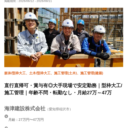
掲載期間：
2026/06/12
-
2026/09/11
躯体/型枠大工、土木/型枠大工、施工管理(土木)、施工管理(建築)
直行直帰可・賞与有◎大手現場で安定勤務｜型枠大工/
施工管理｜年齢不問・転勤なし・月給27万～47万
海津建設株式会社
（愛知県稲沢市）
月給：27万円〜47万円