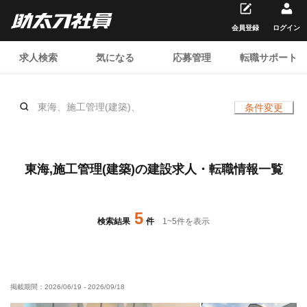
会員登録
ログイン
求人検索
気になる
応募管理
転職サポート
東海、施工管理(建築)、
条件変更
東海,施工管理(建築)の建設求人・転職情報一覧
5
検索結果
件
1
~
5
件を表示
掲載期間：
2026/06/19
-
2026/09/18