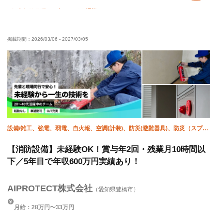
年末年始休暇
車・バイク通勤OK
掲載期間：
2026/03/06
-
2027/03/05
設備/雑工、強電、弱電、自火報、空調(計装)、防災(避難器具)、防災（スプリ
ンクラー）、防災（消火栓）、施工管理(電気)、施工管理(建築)
【消防設備】未経験OK！賞与年2回・残業月10時間以
下／5年目で年収600万円実績あり！
AIPROTECT株式会社
（愛知県豊橋市）
月給：28万円〜33万円