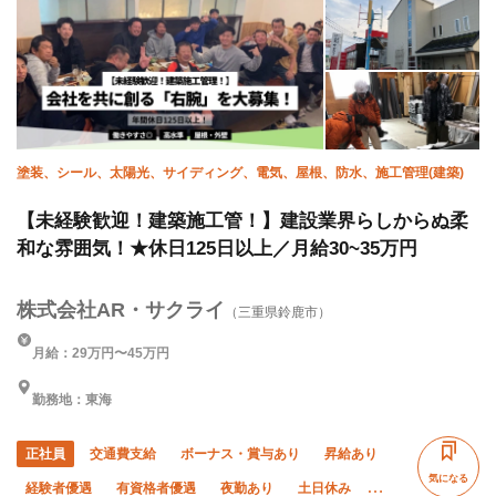
塗装、シール、太陽光、サイディング、電気、屋根、防水、施工管理(建築)
【未経験歓迎！建築施工管！】建設業界らしからぬ柔
和な雰囲気！★休日125日以上／月給30~35万円
株式会社AR・サクライ
（三重県鈴鹿市）
月給：29万円〜45万円
勤務地：東海
正社員
交通費支給
ボーナス・賞与あり
昇給あり
気になる
経験者優遇
有資格者優遇
夜勤あり
土日休み