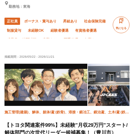
勤務地：東海
正社員
ボーナス・賞与あり
昇給あり
社会保険完備
気になる
制服貸与
未経験OK
経験者優遇
有資格者優遇
残業月10時間以下
夜勤あり
夏季休暇
転勤なし
掲載期間：
2026/05/22
-
2026/11/21
施工管理(建築)、解体、躯体/鳶 (鉄骨)、溶接・鍛冶工、鍛治鳶、土木/鳶 (鉄
骨)、鳶 (重量)
【トヨタ関連案件99%】未経験"月収29万円"スタート/
解体部門の次世代リーダー候補募集！（豊川市）