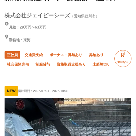
株式会社ジェイピーシーズ
（愛知県豊川市）
月給：29万円〜63万円
勤務地：東海
正社員
交通費支給
ボーナス・賞与あり
昇給あり
気になる
社会保険完備
制服貸与
資格取得支援あり
未経験OK
経験者優遇
有資格者優遇
女性活躍中
外国人活躍中
直帰・直行OK
転勤なし
NEW
掲載期間：
2026/07/31
-
2026/10/30