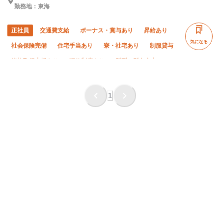
勤務地：東海
正社員
交通費支給
ボーナス・賞与あり
昇給あり
気になる
社会保険完備
住宅手当あり
寮・社宅あり
制服貸与
資格取得支援あり
研修制度あり
髪型・髪色自由
未経験OK
経験者優遇
有資格者優遇
50代以上活躍中
60代以上活躍中
女性活躍中
外国人活躍中
年齢不問
1
直帰・直行OK
年末年始休暇
転勤なし
車・バイク通勤OK