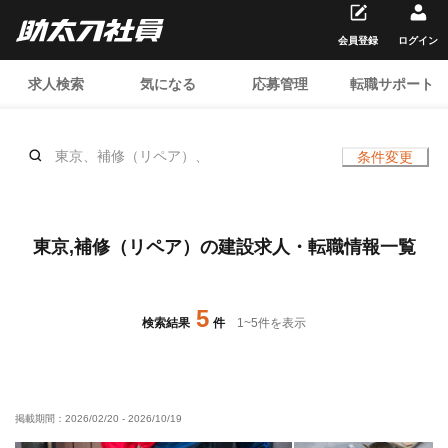
会員登録
ログイン
求人検索
気になる
応募管理
転職サポート
東京、補修（リペア）、
条件変更
東京,補修（リペア）の建設求人・転職情報一覧
5
検索結果
件
1
~
5
件を表示
掲載期間：
2026/02/20
-
2026/10/19