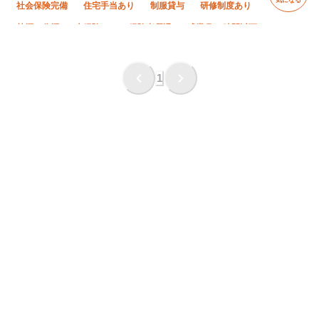
社会保険完備
住宅手当あり
制服貸与
研修制度あり
禁煙・分煙
未経験OK
経験者優遇
残業月20時間以下
夜勤あり
直帰・直行OK
土日休み
年末年始休暇
完全週休二日制
1