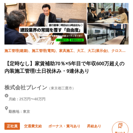
施工管理(建築)、施工管理(電気)、家具施工、大工、大工(展示会)、クロス、
塗装、左官、設備/雑工、補修（リペア）
【定時なし】家賃補助70％×5年目で年収600万超えの
内装施工管理/土日祝休み・9連休あり
株式会社ブレイン
（東京都三鷹市）
月給：25万円〜40万円
勤務地：東京
正社員
交通費支給
ボーナス・賞与あり
昇給あり
気になる