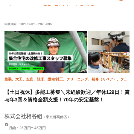
ピアス・ネイルOK
髪型・髪色自由
禁煙・分煙
未経験OK
経験者優遇
有資格者優遇
外国人活躍中
掲載期間：
2026/06/26
-
2026/09/25
年齢不問
50代以上活躍中
60代以上活躍中
女性活躍中
残業ゼロ
直帰・直行OK
夏季休暇
年末年始休暇
転勤なし
車・バイク通勤OK
塗装、大工、左官、貼床、設備/雑工、クリーニング、補修（リペア）、タイ
ル、施工管理(土木)、施工管理(建築)
【土日祝休】多能工募集＼未経験歓迎／年休129日！賞
与年3回＆資格全額支援！70年の安定基盤！
株式会社相谷組
（東京都葛飾区）
月給：26万円〜45万円