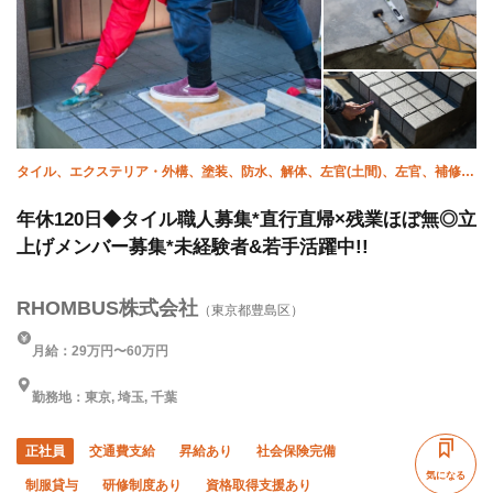
タイル、エクステリア・外構、塗装、防水、解体、左官(土間)、左官、補修
（リペア）、大工、塗床
年休120日◆タイル職人募集*直行直帰×残業ほぼ無◎立
上げメンバー募集*未経験者&若手活躍中!!
RHOMBUS株式会社
（東京都豊島区）
月給：29万円〜60万円
勤務地：東京, 埼玉, 千葉
正社員
交通費支給
昇給あり
社会保険完備
気になる
制服貸与
研修制度あり
資格取得支援あり