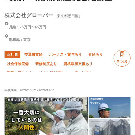
株式会社グローバー
（東京都墨田区）
月給：25万円〜45万円
勤務地：東京
正社員
交通費支給
ボーナス・賞与あり
昇給あり
気になる
社会保険完備
研修制度あり
資格取得支援あり
髪型・髪色自由
独立支援制度あり
寮・社宅あり
ピアス・ネイルOK
社員登用あり
未経験OK
掲載期間：
2026/06/12
-
2026/12/11
経験者優遇
有資格者優遇
女性活躍中
年齢不問
残業月20時間以下
直帰・直行OK
転勤なし
完全週休二日制
夏季休暇
年末年始休暇
車・バイク通勤OK