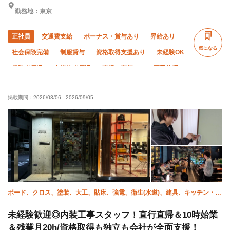
勤務地：東京
正社員
交通費支給
ボーナス・賞与あり
昇給あり
気になる
社会保険完備
制服貸与
資格取得支援あり
未経験OK
経験者優遇
有資格者優遇
直帰・直行OK
夏季休暇
年末年始休暇
転勤なし
土日休み
掲載期間：
2026/03/06
-
2026/09/05
ボード、クロス、塗装、大工、貼床、強電、衛生(水道)、建具、キッチン・ユ
ニットバス、補修（リペア）
未経験歓迎◎内装工事スタッフ！直行直帰＆10時始業
＆残業月20h/資格取得も独立も会社が全面支援！