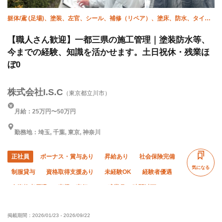
躯体/鳶 (足場)、塗装、左官、シール、補修（リペア）、塗床、防水、タイ
ル、エクステリア・外構、施工管理(建築)
【職人さん歓迎】一都三県の施工管理｜塗装防水等、
今までの経験、知識を活かせます。土日祝休・残業ほ
ぼ0
株式会社I.S.C
（東京都立川市）
月給：25万円〜50万円
勤務地：埼玉, 千葉, 東京, 神奈川
正社員
ボーナス・賞与あり
昇給あり
社会保険完備
気になる
制服貸与
資格取得支援あり
未経験OK
経験者優遇
有資格者優遇
直帰・直行OK
残業月10時間以下
土日休み
夏季休暇
年末年始休暇
車・バイク通勤OK
掲載期間：
2026/01/23
-
2026/09/22
転勤なし