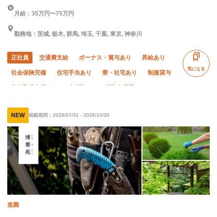
月給：35万円〜75万円
勤務地：茨城, 栃木, 群馬, 埼玉, 千葉, 東京, 神奈川
正社員
交通費支給
ボーナス・賞与あり
昇給あり
気になる
社会保険完備
住宅手当あり
寮・社宅あり
制服貸与
資格取得支援あり
未経験OK
経験者優遇
有資格者優遇
残業ゼロ
残業月10時間以下
夏季休暇
NEW
掲載期間：
2026/07/31
-
2026/10/30
年末年始休暇
車・バイク通勤OK
転勤なし
造園