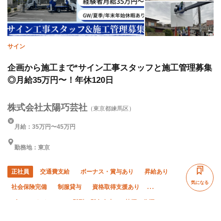
サイン
企画から施工まで*サイン工事スタッフと施工管理募集
◎月給35万円〜！年休120日
株式会社太陽巧芸社
（東京都練馬区）
月給：35万円〜45万円
勤務地：東京
正社員
交通費支給
ボーナス・賞与あり
昇給あり
気になる
社会保険完備
制服貸与
資格取得支援あり
ピアス・ネイルOK
髪型・髪色自由
禁煙・分煙
経験者優遇
有資格者優遇
夜勤あり
土日休み