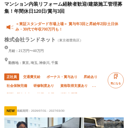
マンション内装リフォーム経験者歓迎/建築施工管理募
集！年間休日120日/賞与3回
＜東証スタンダード市場上場＞ 賞与年3回と昇給年2回/土日休
み・30代で年収700万円も！
株式会社ランドネット
（東京都豊島区）
月給：21万円〜40万円
勤務地：東京, 埼玉, 神奈川, 千葉
正社員
交通費支給
ボーナス・賞与あり
昇給あり
気になる
社会保険完備
研修制度あり
資格取得支援あり
髪型・髪色自由
禁煙・分煙
経験者優遇
有資格者優遇
直帰・直行OK
土日休み
転勤なし
NEW
掲載期間：
2026/07/31
-
2027/03/30
残業月20時間以下