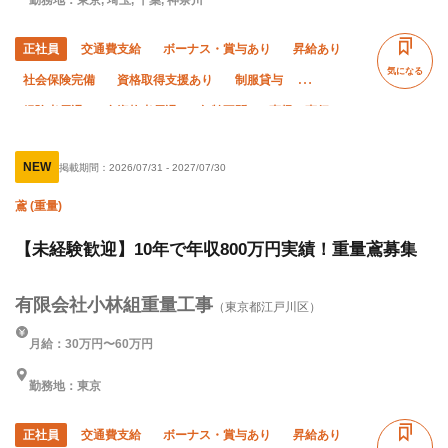
正社員
交通費支給
ボーナス・賞与あり
昇給あり
気になる
社会保険完備
資格取得支援あり
制服貸与
経験者優遇
有資格者優遇
年齢不問
直帰・直行OK
夏季休暇
残業月10時間以下
残業ゼロ
年末年始休暇
NEW
掲載期間：
2026/07/31
-
2027/07/30
車・バイク通勤OK
鳶 (重量)
【未経験歓迎】10年で年収800万円実績！重量鳶募集
有限会社小林組重量工事
（東京都江戸川区）
月給：30万円〜60万円
勤務地：東京
正社員
交通費支給
ボーナス・賞与あり
昇給あり