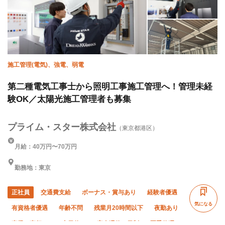
施工管理(電気)、強電、弱電
第二種電気工事士から照明工事施工管理へ！管理未経
験OK／太陽光施工管理者も募集
プライム・スター株式会社
（東京都港区）
月給：40万円〜70万円
勤務地：東京
正社員
交通費支給
ボーナス・賞与あり
経験者優遇
気になる
有資格者優遇
年齢不問
残業月20時間以下
夜勤あり
直帰・直行OK
土日休み
完全週休二日制
夏季休暇