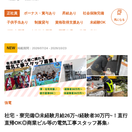
正社員
ボーナス・賞与あり
昇給あり
社会保険完備
気になる
子供手当あり
制服貸与
資格取得支援あり
未経験OK
経験者優遇
有資格者優遇
夏季休暇
直帰・直行OK
年末年始休暇
車・バイク通勤OK
転勤なし
残業ゼロ
NEW
掲載期間：
2026/07/24
-
2026/10/23
強電
社宅・寮完備◎未経験月給26万~/経験者30万円~！直行
直帰OK◎商業ビル等の電気工事スタッフ募集♪