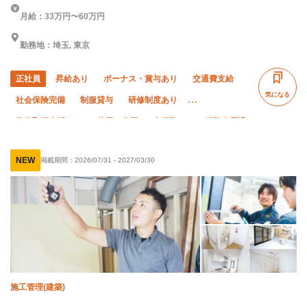
月給：33万円〜60万円
勤務地：埼玉, 東京
正社員
昇給あり
ボーナス・賞与あり
交通費支給
気になる
社会保険完備
制服貸与
研修制度あり
資格取得支援あり
禁煙・分煙
未経験OK
経験者優遇
有資格者優遇
50代以上活躍中
直帰・直行OK
NEW
掲載期間：
2026/07/31
-
2027/03/30
転勤なし
夏季休暇
年末年始休暇
車・バイク通勤OK
施工管理(建築)