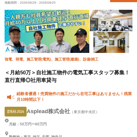
掲載期間：
2026/06/26
-
2026/09/25
禁煙・分煙
強電、弱電、施工管理(電気)、施工管理(建築)、設備/雑工
＜月給50万＞自社施工物件の電気工事スタッフ募集！
直行直帰◎社用車貸与
経験者優遇！売買物件の施工だから在宅工事はありません！残業
月10時間以下！
Asplead株式会社
（東京都中央区）
月給：50万円〜60万円
勤務地：東京, 埼玉, 千葉, 神奈川