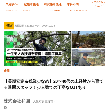
気になる
未経験OK
経験者優遇
有資格者優遇
年齢不問
夜勤あり
転勤なし
車・バイク通勤OK
社会保険完備
制服貸与
資格取得支援あり
NEW
掲載期間：
2026/07/24
-
2026/10/23
造園
【長期安定＆残業少なめ】20〜40代の未経験から育て
る造園スタッフ！少人数での丁寧なOJTあり
株式会社和園
（大阪府羽曳野市）