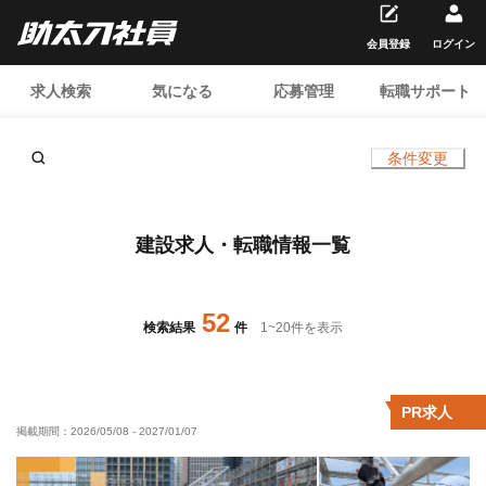
会員登録
ログイン
求人検索
気になる
応募管理
転職サポート
条件変更
建設求人・転職情報一覧
52
検索結果
件
1
~
20
件を表示
PR求人
掲載期間：
2026/05/08
-
2027/01/07