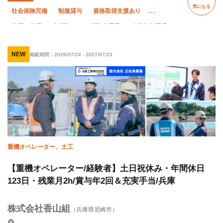
気になる
社会保険完備
制服貸与
資格取得支援あり
禁煙・分煙
未経験OK
経験者優遇
有資格者優遇
外国人活躍中
残業ゼロ
夏季休暇
年末年始休暇
NEW
掲載期間：
2026/07/24
-
2027/07/23
重機オペレーター、土工
【重機オペレーター/経験者】土日祝休み・年間休日
123日・残業月2h/賞与年2回＆充実手当/兵庫
株式会社香山組
（兵庫県尼崎市）