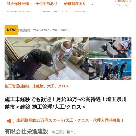
気になる
社会保険完備
子供手当あり
研修制度あり
資格取得支援あり
髪型・髪色自由
制服貸与
経験者優遇
有資格者優遇
外国人活躍中
NEW
掲載期間：
2026/07/24
-
2026/10/23
残業月10時間以下
夜勤あり
土日休み
夏季休暇
年末年始休暇
直帰・直行OK
転勤なし
施工管理(建築)、未経験、大工、クロス
施工未経験でも歓迎！月給33万~の高待遇！埼玉県川
越市＜建築 施工管理/大工/クロス＞
未経験月給33万円スタート/大工・クロス・代理人同時募集！
有限会社栄進建設
（埼玉県川越市）