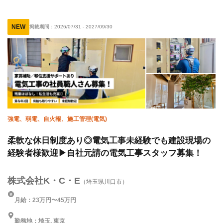
年末年始休暇
社会保険完備
制服貸与
研修制度あり
NEW
掲載期間：
2026/07/31
-
2027/09/30
資格取得支援あり
禁煙・分煙
強電、弱電、自火報、施工管理(電気)
柔軟な休日制度あり◎電気工事未経験でも建設現場の
経験者様歓迎▶自社元請の電気工事スタッフ募集！
株式会社K・C・E
（埼玉県川口市）
月給：23万円〜45万円
勤務地：埼玉, 東京