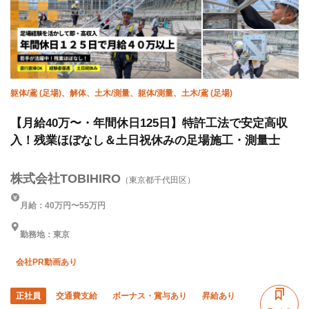
躯体/鳶 (足場)、解体、土木/測量、躯体/測量、土木/鳶 (足場)
【月給40万〜・年間休日125日】特許工法で安定高収
入！残業ほぼなし＆土日祝休みの足場施工・測量士
株式会社TOBIHIRO
（東京都千代田区）
月給：40万円〜55万円
勤務地：東京
会社PR動画あり
正社員
交通費支給
ボーナス・賞与あり
昇給あり