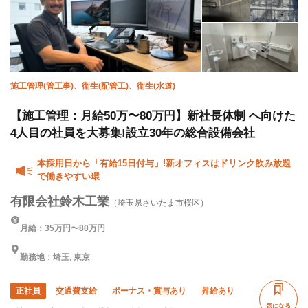
施工管理(管工事)、衛生(配管工)、衛生(水道)
【施工管理：月給50万〜80万円】新社長体制 へ向けた
4人目の社員を大募集!設立30年の総合設備会社
本採用日から「有給15日付与」!新オフィスはドリンク飲み放題
で働きやすい環
有限会社鈴木工業
（埼玉県さいたま市桜区）
月給：35万円〜80万円
勤務地：埼玉, 東京
正社員
交通費支給
ボーナス・賞与あり
昇給あり
気になる