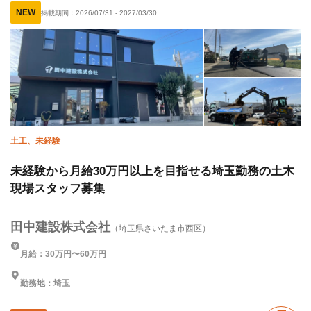
NEW
掲載期間：
2026/07/31
-
2027/03/30
車・バイク通勤OK
転勤なし
年末年始休暇
夏季休暇
土工、未経験
未経験から月給30万円以上を目指せる埼玉勤務の土木
現場スタッフ募集
田中建設株式会社
（埼玉県さいたま市西区）
月給：30万円〜60万円
勤務地：埼玉