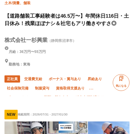
土木/測量、舗装
【道路舗装工事経験者は46.5万〜】年間休日116日・土
日休み！残業ほぼナシ＆社宅もアリ働きやすさ◎
株式会社一杉興業
（静岡県沼津市）
月給：36万円〜55万円
勤務地：東海
正社員
交通費支給
ボーナス・賞与あり
昇給あり
気になる
社会保険完備
制服貸与
資格取得支援あり
ピアス・ネイルOK
髪型・髪色自由
独立支援制度あり
経験者優遇
有資格者優遇
女性活躍中
残業ゼロ
NEW
掲載期間：
2026/07/31
-
2027/01/30
土日休み
夏季休暇
年末年始休暇
車・バイク通勤OK
転勤なし