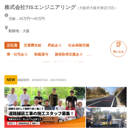
株式会社TISエンジニアリング
（大阪府大阪市東淀川区）
月給：26万円〜45万円
勤務地：大阪
正社員
交通費支給
昇給あり
社会保険完備
気になる
寮・社宅あり
制服貸与
資格取得支援あり
ピアス・ネイルOK
髪型・髪色自由
未経験OK
経験者優遇
有資格者優遇
残業月10時間以下
NEW
掲載期間：
2026/07/24
-
2027/03/23
直帰・直行OK
年末年始休暇
車・バイク通勤OK
転勤なし