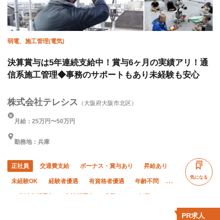
弱電、施工管理(電気)
決算賞与は5年連続支給中！賞与6ヶ月の実績アリ！通
信系施工管理◆事務のサポートもあり未経験も安心
株式会社テレシス
（大阪府大阪市北区）
月給：25万円〜50万円
勤務地：兵庫
正社員
交通費支給
ボーナス・賞与あり
昇給あり
気になる
未経験OK
経験者優遇
有資格者優遇
年齢不問
50代以上活躍中
女性活躍中
夜勤あり
転勤なし
社会保険完備
制服貸与
資格取得支援あり
PR求人