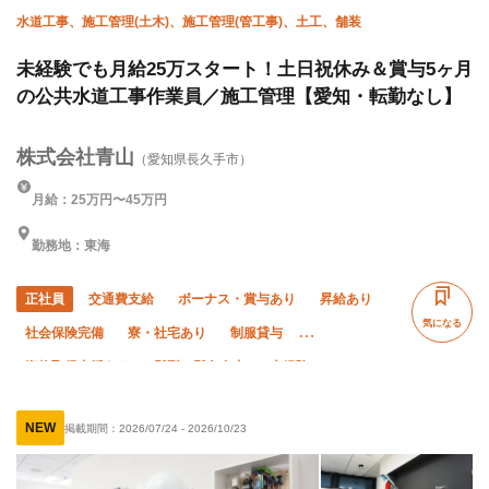
水道工事、施工管理(土木)、施工管理(管工事)、土工、舗装
未経験でも月給25万スタート！土日祝休み＆賞与5ヶ月
の公共水道工事作業員／施工管理【愛知・転勤なし】
株式会社青山
（愛知県長久手市）
月給：25万円〜45万円
勤務地：東海
正社員
交通費支給
ボーナス・賞与あり
昇給あり
気になる
社会保険完備
寮・社宅あり
制服貸与
資格取得支援あり
髪型・髪色自由
未経験OK
経験者優遇
有資格者優遇
年齢不問
NEW
掲載期間：
2026/07/24
-
2026/10/23
残業月20時間以下
土日休み
夏季休暇
年末年始休暇
車・バイク通勤OK
完全週休二日制