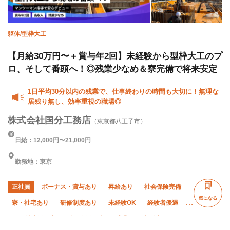
躯体/型枠大工
【月給30万円〜＋賞与年2回】未経験から型枠大工のプ
ロ、そして番頭へ！◎残業少なめ＆寮完備で将来安定
1日平均30分以内の残業で、仕事終わりの時間も大切に！無理な
居残り無し、効率重視の職場◎
株式会社国分工務店
（東京都八王子市）
日給：12,000円〜21,000円
勤務地：東京
正社員
ボーナス・賞与あり
昇給あり
社会保険完備
気になる
寮・社宅あり
研修制度あり
未経験OK
経験者優遇
50代以上活躍中
外国人活躍中
残業月10時間以下