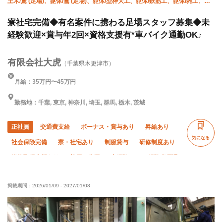
土木/鳶 (足場)、躯体/鳶 (足場)、躯体/型枠大工、躯体/鉄筋工、躯体/雑工、鳶
(重量)、揚重、設備/雑工、橋梁鳶、土木/鳶 (鉄骨)
寮社宅完備◆有名案件に携わる足場スタッフ募集◆未
経験歓迎×賞与年2回×資格支援有*車バイク通勤OK♪
有限会社大虎
（千葉県木更津市）
月給：35万円〜45万円
勤務地：千葉, 東京, 神奈川, 埼玉, 群馬, 栃木, 茨城
正社員
交通費支給
ボーナス・賞与あり
昇給あり
気になる
社会保険完備
寮・社宅あり
制服貸与
研修制度あり
資格取得支援あり
禁煙・分煙
未経験OK
経験者優遇
有資格者優遇
60代以上活躍中
残業月10時間以下
掲載期間：
2026/01/09
-
2027/01/08
夜勤あり
転勤なし
夏季休暇
年末年始休暇
車・バイク通勤OK