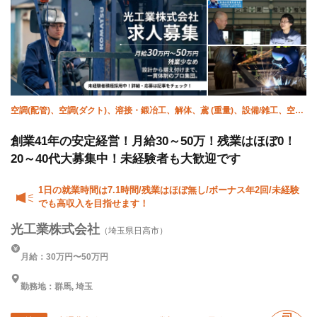
空調(配管)、空調(ダクト)、溶接・鍛冶工、解体、鳶 (重量)、設備/雑工、空調
(冷媒)、施工管理(電気)、施工管理(建築)、施工管理(管工事)
創業41年の安定経営！月給30～50万！残業はほぼ0！
20～40代大募集中！未経験者も大歓迎です
1日の就業時間は7.1時間/残業はほぼ無し/ボーナス年2回/未経験
でも高収入を目指せます！
光工業株式会社
（埼玉県日高市）
月給：30万円〜50万円
勤務地：群馬, 埼玉