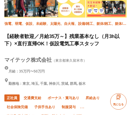
強電、弱電、仮設、未経験、太陽光、自火報、設備/雑工、躯体/雑工、躯体/鳶
(足場)、ボード
【経験者歓迎／月給35万～】残業基本なし（月3h以
下）×直行直帰OK！仮設電気工事スタッフ
マイテック株式会社
（東京都東久留米市）
月給：35万円〜50万円
勤務地：東京, 埼玉, 千葉, 神奈川, 茨城, 群馬, 栃木
正社員
交通費支給
ボーナス・賞与あり
昇給あり
気になる
社会保険完備
子供手当あり
制服貸与
資格取得支援あり
髪型・髪色自由
未経験OK
経験者優遇
有資格者優遇
残業月10時間以下