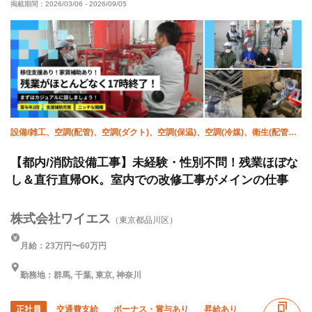
掲載期間：
2026/03/06
-
2026/09/05
直帰・直行OK
夏季休暇
年末年始休暇
車・バイク通勤OK
転勤なし
設備/雑工、空調(配管)、空調(ダクト)、空調(保温)、空調(冷媒)、衛生(配管
工)、衛生(ガス)、衛生(水道)、防災（スプリンクラー）、防災（消火栓）
【都内/消防設備工事】未経験・性別不問！残業ほぼな
し＆直行直帰OK。室内での改修工事がメインの仕事
株式会社ワイエス
（東京都品川区）
月給：23万円〜60万円
勤務地：群馬, 千葉, 東京, 神奈川
正社員
交通費支給
ボーナス・賞与あり
昇給あり