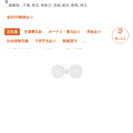
勤務地：千葉, 東京, 神奈川, 茨城, 栃木, 群馬, 埼玉
会社PR動画あり
正社員
交通費支給
ボーナス・賞与あり
昇給あり
気になる
社会保険完備
子供手当あり
制服貸与
資格取得支援あり
未経験OK
経験者優遇
有資格者優遇
夏季休暇
年末年始休暇
車・バイク通勤OK
転勤なし
夜勤あり
1