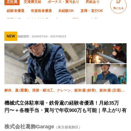
正社員
交通費支給
ボーナス・賞与あり
昇給あり
気になる
経験者優遇
有資格者優遇
未経験OK
直帰・直行OK
夏季休暇
年末年始休暇
車・バイク通勤OK
転勤なし
残業月10時間以下
残業ゼロ
社会保険完備
制服貸与
NEW
掲載期間：
2026/07/24
-
2027/09/23
資格取得支援あり
髪型・髪色自由
研修制度あり
解体、鳶 (重量)、溶接・鍛冶工、クレーン、躯体/鳶 (鉄骨)、躯体/鳶 (足場)、
未経験、設備/雑工、重機オペレーター
機械式立体駐車場・鉄骨鳶の経験者優遇！月給35万
円〜＋各種手当・賞与で年収900万も可能｜早上がり有
株式会社葛飾Garage
（東京都葛飾区）