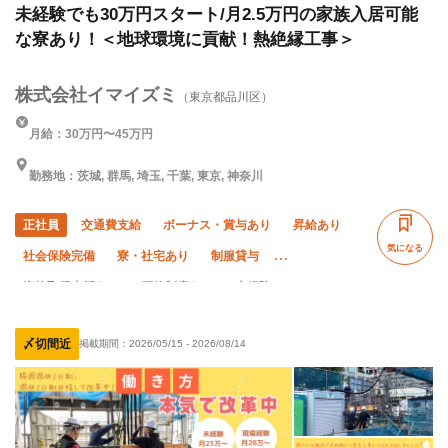
未経験でも30万円スタート/月2.5万円の家族入居可能
な寮あり！＜地球環境に貢献！熱絶縁工事＞
株式会社イマイズミ
（東京都品川区）
月給：30万円〜45万円
勤務地：茨城, 群馬, 埼玉, 千葉, 東京, 神奈川
正社員
交通費支給
ボーナス・賞与あり
昇給あり
気になる
社会保険完備
寮・社宅あり
制服貸与
資格取得支援あり
研修制度あり
未経験OK
経験者優遇
有資格者優遇
夏季休暇
年末年始休暇
〆切間近
掲載期間：
2026/05/15
-
2026/08/14
直帰・直行OK
転勤なし
残業月10時間以下
夜勤あり