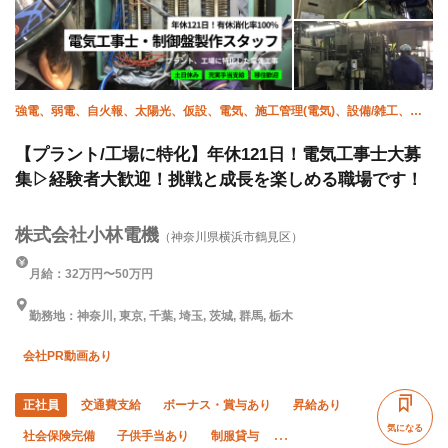
強電、弱電、自火報、太陽光、仮設、電気、施工管理(電気)、設備/雑工、空
調(計装)
【プラント/工場に特化】年休121日！電気工事士大募
集▷経験者大歓迎！挑戦と成長を楽しめる職場です！
株式会社小林電機
（神奈川県横浜市鶴見区）
月給：32万円〜50万円
勤務地：神奈川, 東京, 千葉, 埼玉, 茨城, 群馬, 栃木
会社PR動画あり
正社員
交通費支給
ボーナス・賞与あり
昇給あり
気になる
社会保険完備
子供手当あり
制服貸与