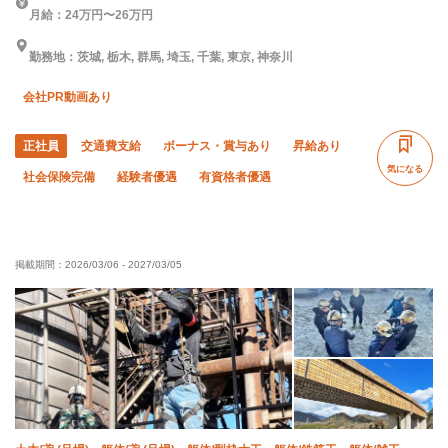
月給：24万円〜26万円
勤務地：茨城, 栃木, 群馬, 埼玉, 千葉, 東京, 神奈川
会社PR動画あり
正社員
交通費支給
ボーナス・賞与あり
昇給あり
気になる
社会保険完備
経験者優遇
有資格者優遇
掲載期間：
2026/03/06
-
2027/03/05