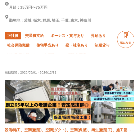
月給：35万円〜75万円
勤務地：茨城, 栃木, 群馬, 埼玉, 千葉, 東京, 神奈川
正社員
交通費支給
ボーナス・賞与あり
昇給あり
気になる
社会保険完備
住宅手当あり
寮・社宅あり
制服貸与
資格取得支援あり
未経験OK
経験者優遇
有資格者優遇
残業ゼロ
残業月10時間以下
夏季休暇
掲載期間：
2026/05/01
-
2026/12/31
年末年始休暇
車・バイク通勤OK
転勤なし
設備/雑工、空調(配管)、空調(ダクト)、空調(保温)、衛生(配管工)、施工管理
(管工事)