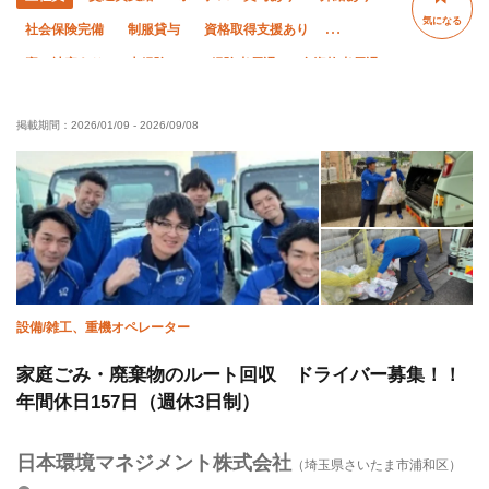
気になる
社会保険完備
制服貸与
資格取得支援あり
寮・社宅あり
未経験OK
経験者優遇
有資格者優遇
50代以上活躍中
60代以上活躍中
夜勤あり
残業ゼロ
掲載期間：
2026/01/09
-
2026/09/08
直帰・直行OK
残業月10時間以下
夏季休暇
年末年始休暇
転勤なし
設備/雑工、重機オペレーター
家庭ごみ・廃棄物のルート回収 ドライバー募集！！
年間休日157日（週休3日制）
日本環境マネジメント株式会社
（埼玉県さいたま市浦和区）