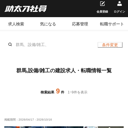
会員登録
ログイン
求人検索
気になる
応募管理
転職サポート
群馬、設備/雑工、
条件変更
群馬,設備/雑工の建設求人・転職情報一覧
9
検索結果
件
1
~
9
件を表示
掲載期間：
2026/04/17
-
2026/10/16