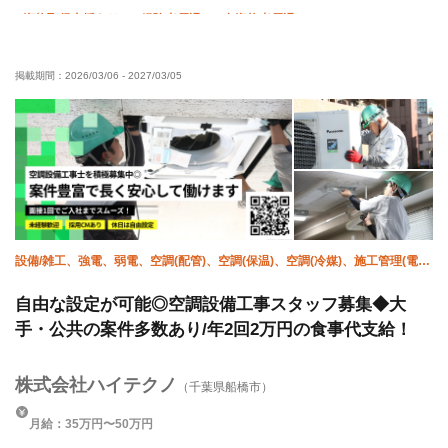
資格取得支援あり
経験者優遇
有資格者優遇
直帰・直行OK
土日休み
夏季休暇
年末年始休暇
掲載期間：
2026/03/06
-
2027/03/05
車・バイク通勤OK
設備/雑工、強電、弱電、空調(配管)、空調(保温)、空調(冷媒)、施工管理(電
気)、施工管理(管工事)、空調(ダクト)、大工
自由な設定が可能◎空調設備工事スタッフ募集◆大
手・公共の案件多数あり/年2回2万円の食事代支給！
株式会社ハイテクノ
（千葉県船橋市）
月給：35万円〜50万円