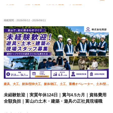
未経験OK
経験者優遇
有資格者優遇
年齢不問
外国人活躍中
残業月10時間以下
夜勤あり
掲載期間：
2026/06/12
-
2026/09/11
直帰・直行OK
土日休み
車・バイク通勤OK
建具、大工、躯体/型枠大工、躯体/雑工、土工、重機オペレーター、土木/型枠
大工
未経験歓迎｜実質年休124日｜賞与4.5カ月｜資格費用
全額負担｜富山の土木・建築・遊具の正社員現場職