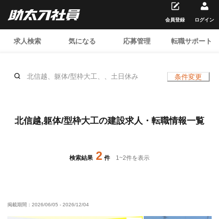
会員登録
ログイン
求人検索
気になる
応募管理
転職サポート
北信越、躯体/型枠大工、、土日休み
条件変更
北信越,躯体/型枠大工の建設求人・転職情報一覧
2
検索結果
件
1
~
2
件を表示
掲載期間：
2026/06/05
-
2026/12/04