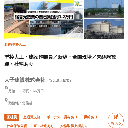
躯体/型枠大工
型枠大工・建設作業員／新潟・全国現場／未経験歓
迎・社宅あり
太子建設株式会社
（新潟県上越市）
月給：30万円〜66万円
勤務地：北信越
正社員
交通費支給
ボーナス・賞与あり
昇給あり
気になる
社会保険完備
寮・社宅あり
資格取得支援あり