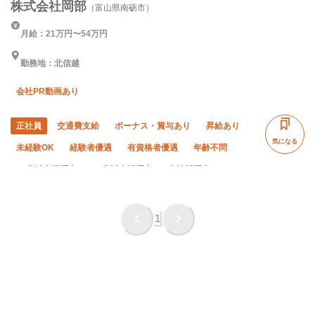
株式会社岡部
（富山県南砺市）
月給：21万円〜54万円
勤務地：北信越
会社PR動画あり
正社員
交通費支給
ボーナス・賞与あり
昇給あり
気になる
未経験OK
経験者優遇
有資格者優遇
年齢不問
50代以上活躍中
60代以上活躍中
女性活躍中
残業月20時間以下
直帰・直行OK
土日休み
完全週休二日制
夏季休暇
年末年始休暇
1
車・バイク通勤OK
転勤なし
社会保険完備
食堂・食事補助あり
制服貸与
研修制度あり
資格取得支援あり
社員登用あり