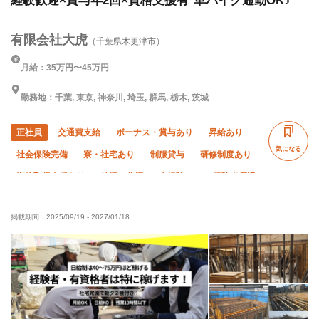
経験歓迎×賞与年2回×資格支援有*車バイク通勤OK♪
有限会社大虎
（千葉県木更津市）
月給：35万円〜45万円
勤務地：千葉, 東京, 神奈川, 埼玉, 群馬, 栃木, 茨城
正社員
交通費支給
ボーナス・賞与あり
昇給あり
気になる
社会保険完備
寮・社宅あり
制服貸与
研修制度あり
資格取得支援あり
禁煙・分煙
未経験OK
経験者優遇
有資格者優遇
60代以上活躍中
残業月10時間以下
掲載期間：
2025/09/19
-
2027/01/18
夜勤あり
転勤なし
夏季休暇
年末年始休暇
車・バイク通勤OK