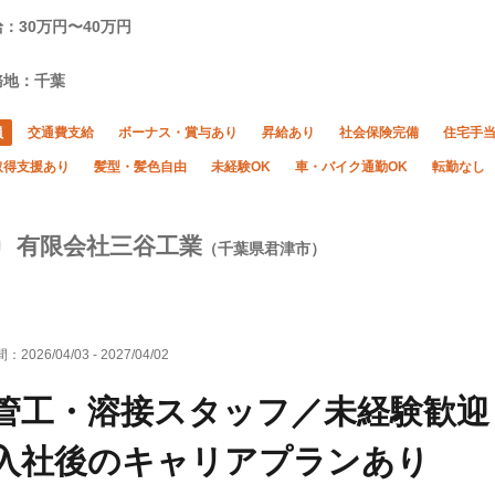
：30万円〜40万円
務地：千葉
員
交通費支給
ボーナス・賞与あり
昇給あり
社会保険完備
住宅手
取得支援あり
髪型・髪色自由
未経験OK
車・バイク通勤OK
転勤なし
有限会社三谷工業
（千葉県君津市）
間：
2026/04/03
-
2027/04/02
管工・溶接スタッフ／未経験歓迎
入社後のキャリアプランあり