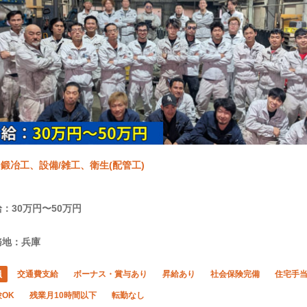
鍛冶工、設備/雑工、衛生(配管工)
：30万円〜50万円
務地：兵庫
員
交通費支給
ボーナス・賞与あり
昇給あり
社会保険完備
住宅手
OK
残業月10時間以下
転勤なし