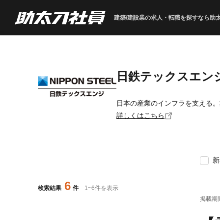
建築/建設業の求人・転職を
探すなら助
日鉄テックスエン
日本の産業のインフラを支える。
詳しくはこちら
新
6
検索結果
件
1
~
6
件を表示
掲載期