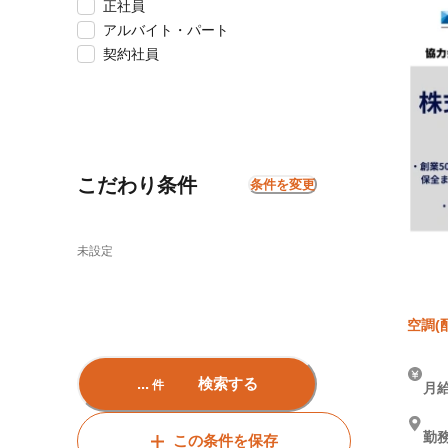
正社員
アルバイト・パート
契約社員
こだわり条件
条件を変更
未設定
空調(
...
検索する
件
月給
勤
この条件を保存