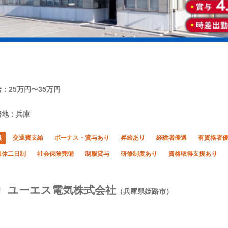
：25万円〜35万円
務地：兵庫
員
交通費支給
ボーナス・賞与あり
昇給あり
経験者優遇
有資格者
週休二日制
社会保険完備
制服貸与
研修制度あり
資格取得支援あり
ユーエス電気株式会社
（兵庫県姫路市）