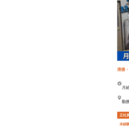
溶接・
月給
勤
正社
未経験