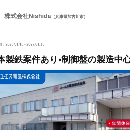
株式会社Nishida
（兵庫県加古川市）
間：
2026/01/16
-
2027/01/15
本製鉄案件あり▪️制御盤の製造中