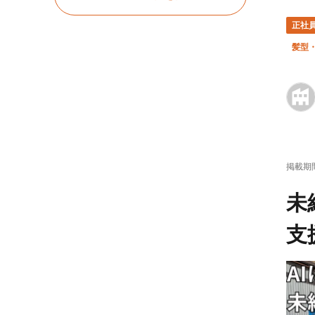
正社
髪型
掲載期
未
支