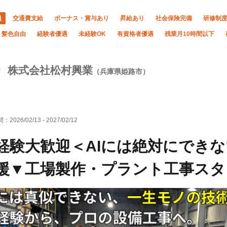
員
交通費支給
ボーナス・賞与あり
昇給あり
社会保険完備
研修制
・髪色自由
経験者優遇
未経験OK
有資格者優遇
残業月10時間以下
株式会社松村興業
（兵庫県姫路市）
間：
2026/02/13
-
2027/02/12
経験大歓迎＜AIには絶対にでき
援▼工場製作・プラント工事スタ