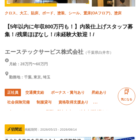
クロス、大工、貼床、ボード、塗装、シール、置床(OAフロア)、塗床
【5年以内に年収800万円も！】内装仕上げスタッフ募
集！/残業ほぼなし！/未経験大歓迎！/
エーステックサービス株式会社
（千葉県白井市）
月給：28万円〜60万円
勤務地：千葉, 東京, 埼玉
正社員
交通費支給
ボーナス・賞与あり
昇給あり
気になる
社会保険完備
制服貸与
資格取得支援あり
ピアス・ネイルOK
髪型・髪色自由
独立支援制度あり
禁煙・分煙
未経験OK
残業ゼロ
直帰・直行OK
〆切間近
掲載期間：
2026/05/15
-
2026/08/14
車・バイク通勤OK
転勤なし