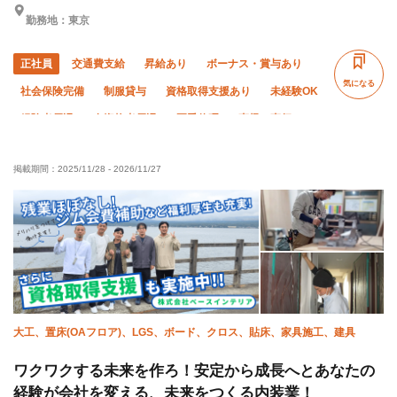
勤務地：東京
正社員
交通費支給
昇給あり
ボーナス・賞与あり
気になる
社会保険完備
制服貸与
資格取得支援あり
未経験OK
経験者優遇
有資格者優遇
夏季休暇
直帰・直行OK
年末年始休暇
車・バイク通勤OK
転勤なし
土日休み
掲載期間：
2025/11/28
-
2026/11/27
大工、置床(OAフロア)、LGS、ボード、クロス、貼床、家具施工、建具
ワクワクする未来を作ろ！安定から成長へとあなたの
経験が会社を変える、未来をつくる内装業！