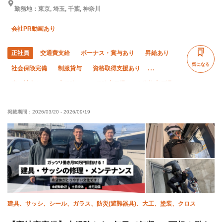
勤務地：東京, 埼玉, 千葉, 神奈川
会社PR動画あり
正社員
交通費支給
ボーナス・賞与あり
昇給あり
気になる
社会保険完備
制服貸与
資格取得支援あり
寮・社宅あり
未経験OK
経験者優遇
有資格者優遇
年齢不問
夜勤あり
直帰・直行OK
夏季休暇
掲載期間：
2026/03/20
-
2026/09/19
年末年始休暇
転勤なし
建具、サッシ、シール、ガラス、防災(避難器具)、大工、塗装、クロス