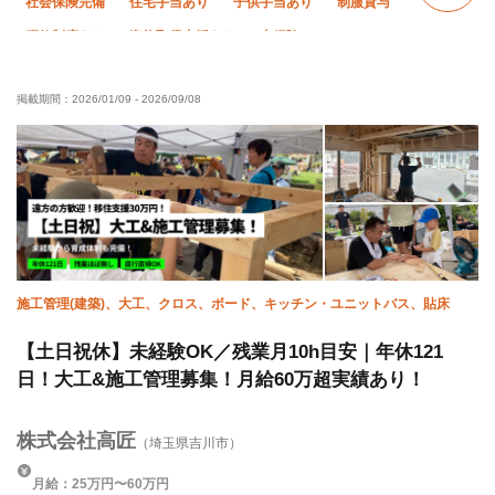
社会保険完備
住宅手当あり
子供手当あり
制服貸与
研修制度あり
資格取得支援あり
未経験OK
経験者優遇
残業ゼロ
車・バイク通勤OK
転勤なし
掲載期間：
2026/01/09
-
2026/09/08
年末年始休暇
夏季休暇
施工管理(建築)、大工、クロス、ボード、キッチン・ユニットバス、貼床
【土日祝休】未経験OK／残業月10h目安｜年休121
日！大工&施工管理募集！月給60万超実績あり！
株式会社高匠
（埼玉県吉川市）
月給：25万円〜60万円