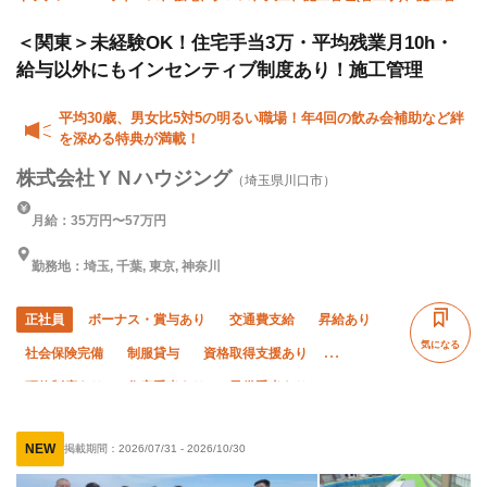
(建築)
＜関東＞未経験OK！住宅手当3万・平均残業月10h・
給与以外にもインセンティブ制度あり！施工管理
平均30歳、男女比5対5の明るい職場！年4回の飲み会補助など絆
を深める特典が満載！
株式会社ＹＮハウジング
（埼玉県川口市）
月給：35万円〜57万円
勤務地：埼玉, 千葉, 東京, 神奈川
正社員
ボーナス・賞与あり
交通費支給
昇給あり
気になる
社会保険完備
制服貸与
資格取得支援あり
研修制度あり
住宅手当あり
子供手当あり
禁煙・分煙
未経験OK
経験者優遇
有資格者優遇
NEW
掲載期間：
2026/07/31
-
2026/10/30
女性活躍中
土日休み
夏季休暇
年末年始休暇