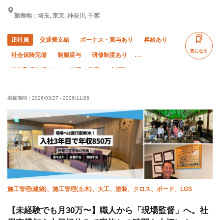
勤務地：埼玉, 東京, 神奈川, 千葉
正社員
交通費支給
ボーナス・賞与あり
昇給あり
気になる
社会保険完備
制服貸与
研修制度あり
資格取得支援あり
禁煙・分煙
未経験OK
有資格者優遇
経験者優遇
残業月10時間以下
掲載期間：
2026/03/27
-
2026/11/26
直帰・直行OK
転勤なし
施工管理(建築)、施工管理(土木)、大工、塗装、クロス、ボード、LGS
【未経験でも月30万〜】職人から「現場監督」へ。社