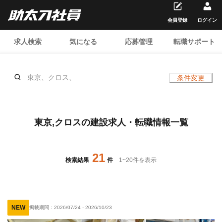
会員登録
ログイン
求人検索
気になる
応募管理
転職サポート
東京、クロス、
条件変更
東京,クロスの建設求人・転職情報一覧
21
検索結果
件
1
~
20
件を表示
NEW
掲載期間：
2026/07/24
-
2026/10/23