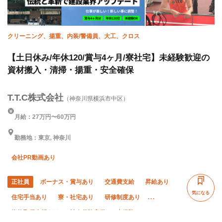
クリーニング、揚重、内装/警備員、大工、クロス
【土日休み/年休120/賞与4ヶ月/寮社宅】未経験歓迎の
資材搬入・清掃・揚重・安全確保
T.T.C株式会社
（神奈川県横浜市中区）
月給：27万円〜60万円
勤務地：東京, 神奈川
会社PR動画あり
正社員
ボーナス・賞与あり
交通費支給
昇給あり
気になる
住宅手当あり
寮・社宅あり
研修制度あり
資格取得支援あり
社会保険完備
未経験OK