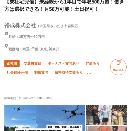
【寮社宅完備】未経験から1年目で年収500万超！働き
方は選択できる！月50万可能！土日祝可！
裕成株式会社
（埼玉県さいたま市岩槻区）
月給：35万円〜60万円
勤務地：埼玉, 千葉, 東京, 神奈川
正社員
交通費支給
ボーナス・賞与あり
昇給あり
気になる
社会保険完備
制服貸与
資格取得支援あり
独立支援制度あり
寮・社宅あり
ピアス・ネイルOK
未経験OK
経験者優遇
有資格者優遇
50代以上活躍中
掲載期間：
2026/02/27
-
2026/10/26
夏季休暇
年末年始休暇
直帰・直行OK
車・バイク通勤OK
転勤なし
夜勤あり
土日休み