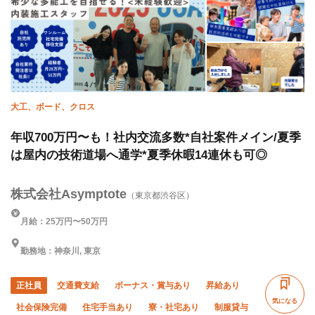
大工、ボード、クロス
年収700万円〜も！社内交流多数*自社案件メイン/夏季
は屋内の技術道場へ通学*夏季休暇14連休も可◎
株式会社Asymptote
（東京都渋谷区）
月給：25万円〜50万円
勤務地：神奈川, 東京
正社員
交通費支給
ボーナス・賞与あり
昇給あり
気になる
社会保険完備
住宅手当あり
寮・社宅あり
制服貸与