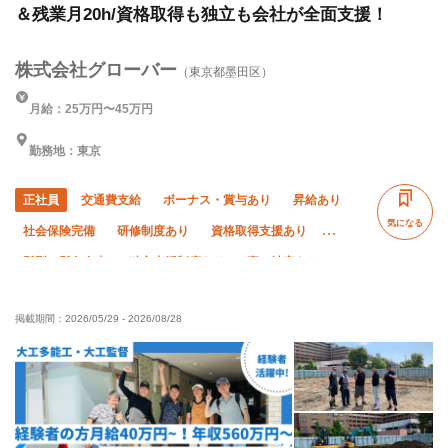
＆残業月20h/資格取得も独立も会社が全面支援！
株式会社グローバー
（東京都墨田区）
月給：25万円〜45万円
勤務地：東京
正社員
交通費支給
ボーナス・賞与あり
昇給あり
気になる
社会保険完備
研修制度あり
資格取得支援あり
髪型・髪色自由
独立支援制度あり
寮・社宅あり
ピアス・ネイルOK
社員登用あり
未経験OK
掲載期間：
2026/05/29
-
2026/08/28
経験者優遇
有資格者優遇
女性活躍中
年齢不問
残業月20時間以下
直帰・直行OK
転勤なし
完全週休二日制
夏季休暇
年末年始休暇
車・バイク通勤OK