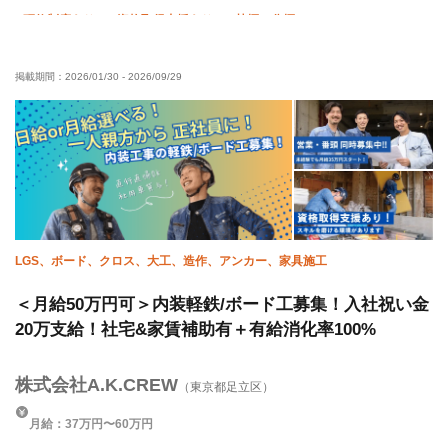
研修制度あり
資格取得支援あり
禁煙・分煙
未経験OK
経験者優遇
有資格者優遇
年齢不問
掲載期間：
2026/01/30
-
2026/09/29
50代以上活躍中
残業月10時間以下
夏季休暇
年末年始休暇
転勤なし
LGS、ボード、クロス、大工、造作、アンカー、家具施工
＜月給50万円可＞内装軽鉄/ボード工募集！入社祝い金
20万支給！社宅&家賃補助有＋有給消化率100%
株式会社A.K.CREW
（東京都足立区）
月給：37万円〜60万円