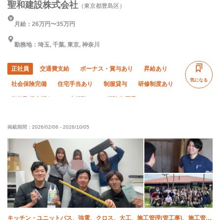
聖和建設株式会社
（東京都豊島区）
月給：26万円〜35万円
勤務地：埼玉, 千葉, 東京, 神奈川
正社員
交通費支給
ボーナス・賞与あり
昇給あり
気になる
社会保険完備
住宅手当あり
制服貸与
研修制度あり
資格取得支援あり
未経験OK
経験者優遇
有資格者優遇
残業月10時間以下
直帰・直行OK
掲載期間：
2026/02/06
-
2026/10/05
完全週休二日制
夏季休暇
年末年始休暇
転勤なし
キッチン・ユニットバス、強電、クロス、大工、施工管理(管工事)、施工管理