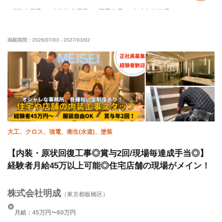
経験者優遇
有資格者優遇
夏季休暇
年末年始休暇
車・バイク通勤OK
転勤なし
直帰・直行OK
掲載期間：
2026/07/03
-
2027/03/02
大工、クロス、強電、衛生(水道)、塗装
【内装・原状回復工事◎賞与2回/現場毎達成手当◎】
経験者月給45万以上可能◎住宅店舗の現場がメイン！
株式会社明成
（東京都板橋区）
月給：45万円〜60万円