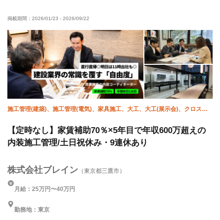
女性活躍中
経験者優遇
有資格者優遇
土日休み
掲載期間：
2026/01/23
-
2026/09/22
残業月10時間以下
夏季休暇
年末年始休暇
車・バイク通勤OK
転勤なし
完全週休二日制
直帰・直行OK
施工管理(建築)、施工管理(電気)、家具施工、大工、大工(展示会)、クロス、
塗装、左官、設備/雑工、補修（リペア）
【定時なし】家賃補助70％×5年目で年収600万超えの
内装施工管理/土日祝休み・9連休あり
株式会社ブレイン
（東京都三鷹市）
月給：25万円〜40万円
勤務地：東京