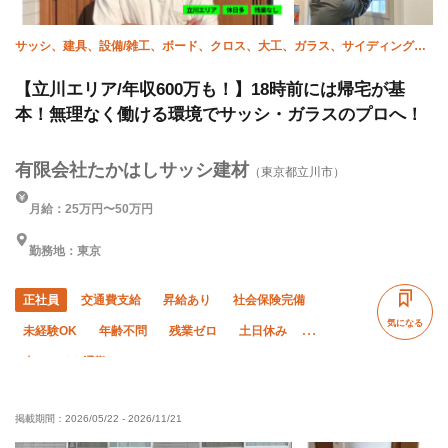
サッシ、建具、設備/雑工、ボード、クロス、大工、ガラス、サイディング、
家具施工、造作
【立川エリア/年収600万も！】18時前には帰宅が基
本！無理なく働ける環境でサッシ・ガラスのプロへ！
有限会社たかはしサッシ建材
（東京都立川市）
月給：25万円〜50万円
勤務地：東京
正社員
交通費支給
昇給あり
社会保険完備
気になる
未経験OK
年齢不問
残業ゼロ
土日休み
車・バイク通勤OK
掲載期間：
2026/05/22
-
2026/11/21