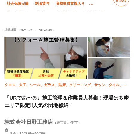
気になる
社会保険完備
制服貸与
資格取得支援あり
寮・社宅あり
未経験OK
経験者優遇
有資格者優遇
直帰・直行OK
夏季休暇
年末年始休暇
転勤なし
掲載期間：
2026/03/13
-
2027/03/12
クロス、大工、シール、ガラス、貼床、クリーニング、サッシ、タイル、施
工管理(建築)
『URであ〜る』施工管理＆作業員大募集！現場は多摩
エリア限定‼︎人気の団地修繕！
株式会社日野工務店
（東京都小平市）
月給：30万円〜50万円