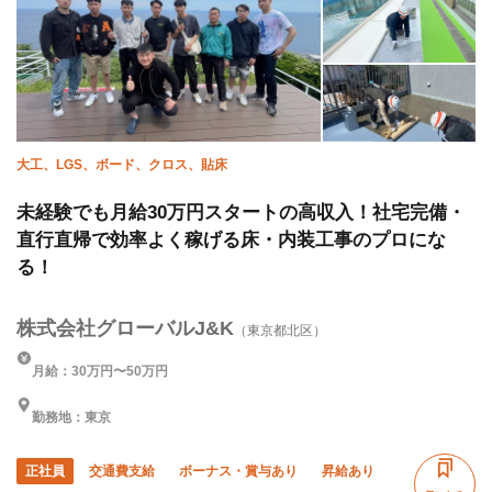
残業月10時間以下
大工、LGS、ボード、クロス、貼床
未経験でも月給30万円スタートの高収入！社宅完備・
直行直帰で効率よく稼げる床・内装工事のプロにな
る！
株式会社グローバルJ&K
（東京都北区）
月給：30万円〜50万円
勤務地：東京
正社員
交通費支給
ボーナス・賞与あり
昇給あり