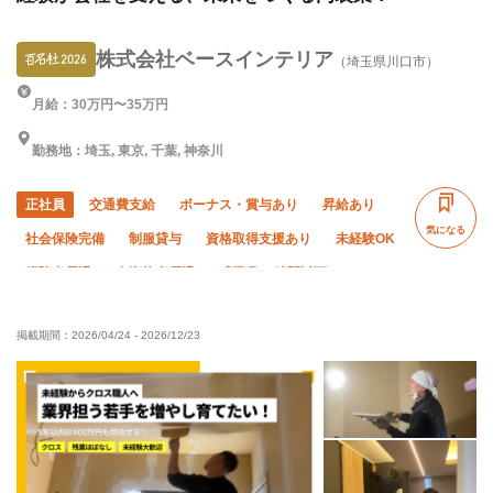
株式会社ベースインテリア
（埼玉県川口市）
月給：30万円〜35万円
勤務地：埼玉, 東京, 千葉, 神奈川
正社員
交通費支給
ボーナス・賞与あり
昇給あり
気になる
社会保険完備
制服貸与
資格取得支援あり
未経験OK
経験者優遇
有資格者優遇
残業月10時間以下
夏季休暇
土日休み
直帰・直行OK
年末年始休暇
掲載期間：
2026/04/24
-
2026/12/23
車・バイク通勤OK
転勤なし