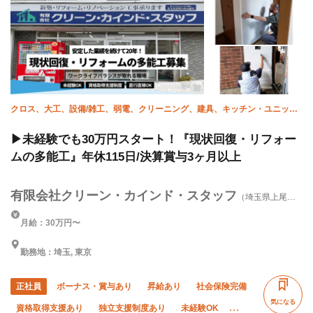
クロス、大工、設備/雑工、弱電、クリーニング、建具、キッチン・ユニット
バス
▶︎未経験でも30万円スタート！『現状回復・リフォー
ムの多能工』年休115日/決算賞与3ヶ月以上
有限会社クリーン・カインド・スタッフ
（埼玉県上尾
市）
月給：30万円〜
勤務地：埼玉, 東京
正社員
ボーナス・賞与あり
昇給あり
社会保険完備
気になる
資格取得支援あり
独立支援制度あり
未経験OK