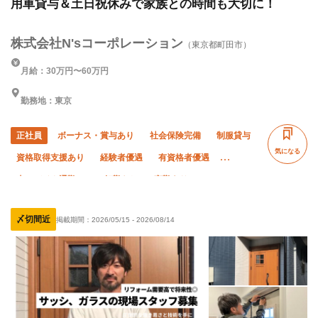
用車貸与＆土日祝休みで家族との時間も大切に！
株式会社N'sコーポレーション
（東京都町田市）
月給：30万円〜60万円
勤務地：東京
正社員
ボーナス・賞与あり
社会保険完備
制服貸与
気になる
資格取得支援あり
経験者優遇
有資格者優遇
車・バイク通勤OK
転勤なし
夜勤あり
直帰・直行OK
〆切間近
掲載期間：
2026/05/15
-
2026/08/14