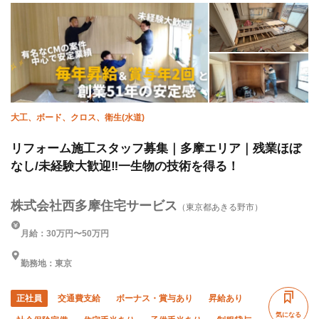
大工、ボード、クロス、衛生(水道)
リフォーム施工スタッフ募集｜多摩エリア｜残業ほぼ
なし/未経験大歓迎‼︎一生物の技術を得る！
株式会社西多摩住宅サービス
（東京都あきる野市）
月給：30万円〜50万円
勤務地：東京
正社員
交通費支給
ボーナス・賞与あり
昇給あり
気になる