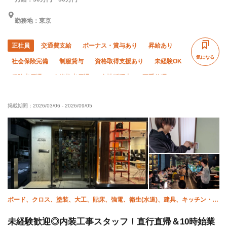
勤務地：東京
正社員
交通費支給
ボーナス・賞与あり
昇給あり
気になる
社会保険完備
制服貸与
資格取得支援あり
未経験OK
経験者優遇
有資格者優遇
女性活躍中
夏季休暇
年末年始休暇
車・バイク通勤OK
転勤なし
掲載期間：
2026/03/06
-
2026/09/05
ボード、クロス、塗装、大工、貼床、強電、衛生(水道)、建具、キッチン・ユ
ニットバス、補修（リペア）
未経験歓迎◎内装工事スタッフ！直行直帰＆10時始業