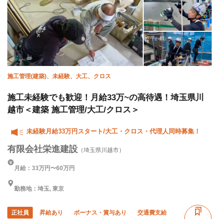
施工管理(建築)、未経験、大工、クロス
施工未経験でも歓迎！月給33万~の高待遇！埼玉県川
越市＜建築 施工管理/大工/クロス＞
未経験月給33万円スタート/大工・クロス・代理人同時募集！
有限会社栄進建設
（埼玉県川越市）
月給：33万円〜60万円
勤務地：埼玉, 東京
正社員
昇給あり
ボーナス・賞与あり
交通費支給