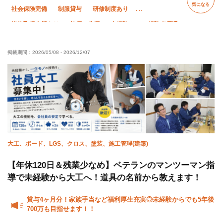
気になる
社会保険完備
制服貸与
研修制度あり
資格取得支援あり
禁煙・分煙
未経験OK
経験者優遇
有資格者優遇
50代以上活躍中
直帰・直行OK
掲載期間：
2026/05/08
-
2026/12/07
転勤なし
夏季休暇
年末年始休暇
車・バイク通勤OK
大工、ボード、LGS、クロス、塗装、施工管理(建築)
【年休120日＆残業少なめ】ベテランのマンツーマン指
導で未経験から大工へ！道具の名前から教えます！
賞与4ヶ月分！家族手当など福利厚生充実◎未経験からでも5年後
700万も目指せます！！