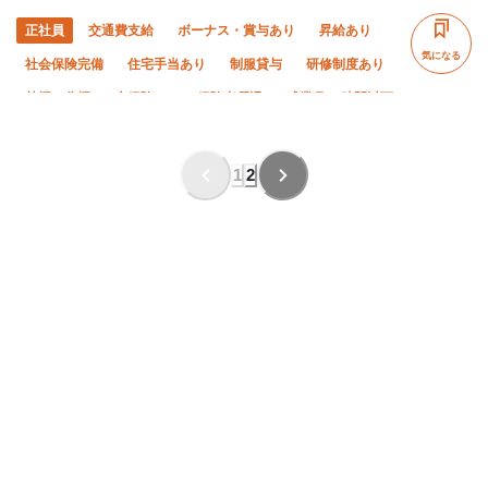
正社員
交通費支給
ボーナス・賞与あり
昇給あり
気になる
社会保険完備
住宅手当あり
制服貸与
研修制度あり
禁煙・分煙
未経験OK
経験者優遇
残業月20時間以下
夜勤あり
直帰・直行OK
土日休み
年末年始休暇
完全週休二日制
1
2