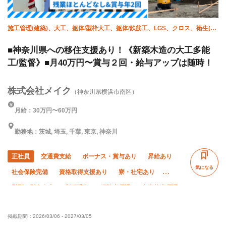
施工管理(建築)、大工、躯体/型枠大工、躯体/鉄筋工、LGS、クロス、衛生(水
道)、サイディング、屋根、エクステリア・外構
■神奈川県への移住支援あり！《新築木造の大工多能
工/監督》■月40万円〜賞与２回・給与アップは随時！
株式会社メイク
（神奈川県横浜市南区）
月給：30万円〜60万円
勤務地：茨城, 埼玉, 千葉, 東京, 神奈川
正社員
交通費支給
ボーナス・賞与あり
昇給あり
気になる
社会保険完備
資格取得支援あり
寮・社宅あり
髪型・髪色自由
制服貸与
経験者優遇
有資格者優遇
未経験OK
残業ゼロ
直帰・直行OK
夏季休暇
掲載期間：
2026/03/06
-
2027/03/05
年末年始休暇
車・バイク通勤OK
転勤なし