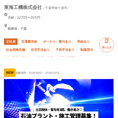
東海工機株式会社
（千葉県袖ケ浦市）
月給：22万円〜35万円
勤務地：千葉
正社員
交通費支給
ボーナス・賞与あり
昇給あり
気になる
社会保険完備
住宅手当あり
子供手当あり
制服貸与
資格取得支援あり
禁煙・分煙
経験者優遇
有資格者優遇
土日休み
年末年始休暇
転勤なし
NEW
掲載期間：
2026/08/07
-
2026/10/02