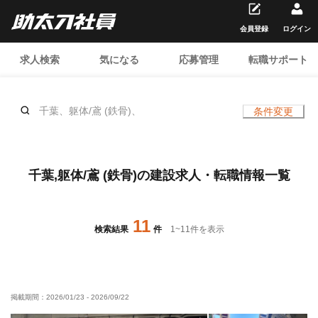
会員登録
ログイン
求人検索
気になる
応募管理
転職サポート
千葉、躯体/鳶 (鉄骨)、
条件変更
千葉,躯体/鳶 (鉄骨)の建設求人・転職情報一覧
11
検索結果
件
1
~
11
件を表示
掲載期間：
2026/01/23
-
2026/09/22