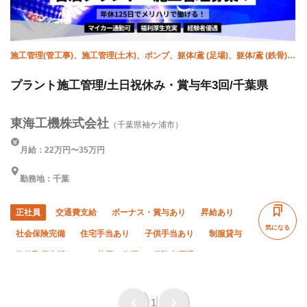
施工管理(管工事)、施工管理(土木)、ポンプ、躯体/鳶 (足場)、躯体/鳶 (鉄骨)、
溶接・鍛冶工、鳶 (重量)、設備/雑工
プラント施工管理/土日祝休み・賞与年3回/千葉県
東海工機株式会社
（千葉県袖ケ浦市）
月給：22万円〜35万円
勤務地：千葉
正社員
交通費支給
ボーナス・賞与あり
昇給あり
気になる
社会保険完備
住宅手当あり
子供手当あり
制服貸与
資格取得支援あり
禁煙・分煙
経験者優遇
有資格者優遇
土日休み
年末年始休暇
転勤なし
1