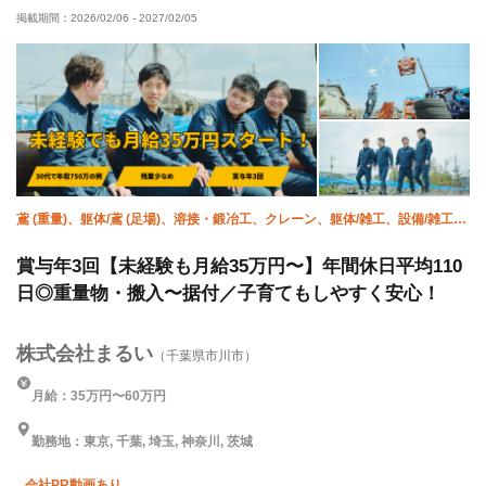
掲載期間：
2026/02/06
-
2027/02/05
50代以上活躍中
60代以上活躍中
外国人活躍中
残業ゼロ
残業月10時間以下
直帰・直行OK
夏季休暇
年末年始休暇
車・バイク通勤OK
転勤なし
土日休み
鳶 (重量)、躯体/鳶 (足場)、溶接・鍛冶工、クレーン、躯体/雑工、設備/雑工、
空調(配管)、躯体/鳶 (鉄骨)、未経験
賞与年3回【未経験も月給35万円〜】年間休日平均110
日◎重量物・搬入〜据付／子育てもしやすく安心！
株式会社まるい
（千葉県市川市）
月給：35万円〜60万円
勤務地：東京, 千葉, 埼玉, 神奈川, 茨城
会社PR動画あり