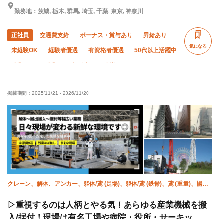
勤務地：茨城, 栃木, 群馬, 埼玉, 千葉, 東京, 神奈川
正社員
交通費支給
ボーナス・賞与あり
昇給あり
気になる
未経験OK
経験者優遇
有資格者優遇
50代以上活躍中
残業ゼロ
残業月10時間以下
夜勤あり
車・バイク通勤OK
転勤なし
社会保険完備
掲載期間：
2025/11/21
-
2026/11/20
食堂・食事補助あり
制服貸与
資格取得支援あり
髪型・髪色自由
クレーン、解体、アンカー、躯体/鳶 (足場)、躯体/鳶 (鉄骨)、鳶 (重量)、揚
重、強電、空調(配管)、溶接・鍛冶工
▷重視するのは人柄とやる気！あらゆる産業機械を搬
入/据付！現場は有名工場や病院・役所・サーキッ