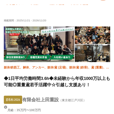
住宅手当あり
未経験OK
経験者優遇
有資格者優遇
夏季休暇
年末年始休暇
車・バイク通勤OK
夜勤あり
掲載期間：
2025/11/21
-
2026/11/20
躯体/鉄筋工、解体、アンカー、躯体/鳶 (足場)、躯体/鳶 (鉄骨)、鳶 (重量)、揚
重、空調(ダクト)、空調(冷媒)、溶接・鍛冶工
◆1日平均労働時間3.6h◆未経験から年収1000万以上も
可能◎重量鳶若手活躍中☆引越し支援あり！
有限会社上田重設
（東京都江戸川区）
月給：35万円〜100万円