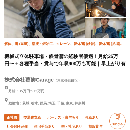
解体、鳶 (重量)、溶接・鍛冶工、クレーン、躯体/鳶 (鉄骨)、躯体/鳶 (足場)、
未経験、設備/雑工、重機オペレーター
機械式立体駐車場・鉄骨鳶の経験者優遇！月給35万
円〜＋各種手当・賞与で年収900万も可能｜早上がり有
株式会社葛飾Garage
（東京都葛飾区）
月給：35万円〜75万円
勤務地：茨城, 栃木, 群馬, 埼玉, 千葉, 東京, 神奈川
正社員
交通費支給
ボーナス・賞与あり
昇給あり
気になる
社会保険完備
住宅手当あり
寮・社宅あり
制服貸与