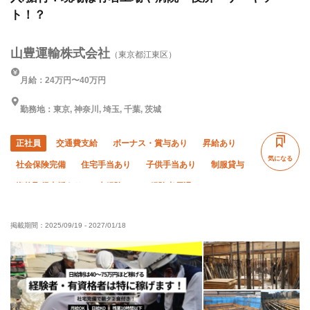
ト！？
山豊運輸株式会社
（東京都江東区）
月給：24万円〜40万円
勤務地：東京, 神奈川, 埼玉, 千葉, 茨城
正社員
交通費支給
ボーナス・賞与あり
昇給あり
気になる
社会保険完備
住宅手当あり
子供手当あり
制服貸与
資格取得支援あり
未経験OK
経験者優遇
有資格者優遇
年齢不問
夏季休暇
年末年始休暇
掲載期間：
2025/09/19
-
2027/01/18
残業ゼロ
残業月10時間以下
車・バイク通勤OK
転勤なし