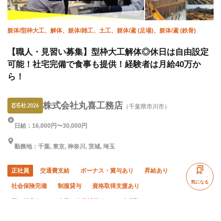
躯体/型枠大工、解体、躯体/雑工、土工、躯体/鳶 (足場)、躯体/鳶 (鉄骨)
【職人・見習い募集】型枠大工解体◎休日は自由設定
可能！社宅完備で食事も提供！経験者は月給40万か
ら！
株式会社丸喜工務店
（千葉県市川市）
日給：16,000円〜30,000円
勤務地：千葉, 東京, 神奈川, 茨城, 埼玉
正社員
交通費支給
ボーナス・賞与あり
昇給あり
気になる
社会保険完備
制服貸与
資格取得支援あり
寮・社宅あり
食堂・食事補助あり
未経験OK
経験者優遇
有資格者優遇
女性活躍中