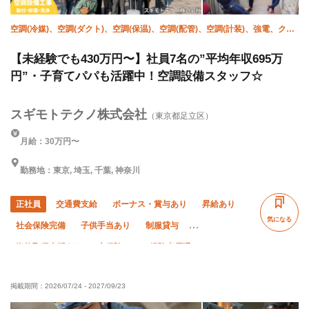
空調(冷媒)、空調(ダクト)、空調(保温)、空調(配管)、空調(計装)、強電、クリ
ーニング、躯体/鳶 (鉄骨)
【未経験でも430万円〜】社員7名の”平均年収695万
円”・子育てパパも活躍中！空調設備スタッフ☆
スギモトテクノ株式会社
（東京都足立区）
月給：30万円〜
勤務地：東京, 埼玉, 千葉, 神奈川
正社員
交通費支給
ボーナス・賞与あり
昇給あり
気になる
社会保険完備
子供手当あり
制服貸与
資格取得支援あり
未経験OK
経験者優遇
有資格者優遇
夏季休暇
年末年始休暇
掲載期間：
2026/07/24
-
2027/09/23
車・バイク通勤OK
転勤なし
土日休み