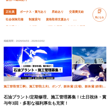
正社員
ボーナス・賞与あり
昇給あり
交通費支給
気になる
社会保険完備
制服貸与
資格取得支援あり
子供手当あり
未経験OK
経験者優遇
有資格者優遇
夏季休暇
年末年始休暇
車・バイク通勤OK
転勤なし
掲載期間：
2026/04/03
-
2026/10/02
残業月20時間以下
施工管理(管工事)、施工管理(土木)、ポンプ、躯体/鳶 (足場)、躯体/鳶 (鉄骨)、
溶接・鍛冶工、鳶 (重量)、設備/雑工
石油プラント/定期修理、施工管理募集！/土日祝休・賞
与年3回・多彩な福利厚生も充実！