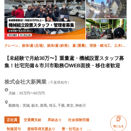
クレーン、躯体/鳶 (足場)、躯体/鳶 (鉄骨)、鳶 (重量)、溶接・鍛冶工、土木/鳶
(足場)、土木/鳶 (鉄骨)、鍛治鳶、施工管理(土木)、施工管理(建築)
【未経験で月給30万〜】重量鳶・機械設置スタッフ募
集！社宅完備＆市川市勤務◎WEB面接・移住者歓迎
株式会社大新興業
（千葉県柏市）
月給：30万円〜60万円
勤務地：茨城, 栃木, 群馬, 埼玉, 千葉, 東京, 神奈川
正社員
交通費支給
昇給あり
社会保険完備
気になる
制服貸与
資格取得支援あり
寮・社宅あり