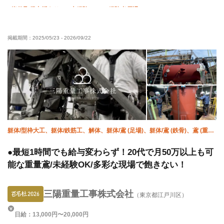
資格取得支援あり
未経験OK
経験者優遇
有資格者優遇
残業ゼロ
残業月10時間以下
夏季休暇
掲載期間：
2025/05/23
-
2026/09/22
年末年始休暇
車・バイク通勤OK
転勤なし
躯体/型枠大工、躯体/鉄筋工、解体、躯体/鳶 (足場)、躯体/鳶 (鉄骨)、鳶 (重
量)、揚重、ハツリ、溶接・鍛冶工、鍛治鳶
●最短1時間でも給与変わらず！20代で月50万以上も可
能な重量鳶/未経験OK/多彩な現場で飽きない！
三陽重量工事株式会社
（東京都江戸川区）
日給：13,000円〜20,000円