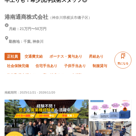
早上りも！希少洗浄技術スタッフ◎
港南通商株式会社
（神奈川県横浜市磯子区）
月給：21万円〜50万円
勤務地：千葉, 神奈川
正社員
交通費支給
ボーナス・賞与あり
昇給あり
気になる
社会保険完備
住宅手当あり
子供手当あり
制服貸与
資格取得支援あり
寮・社宅あり
未経験OK
経験者優遇
有資格者優遇
残業月10時間以下
掲載期間：
2025/11/21
-
2026/11/20
残業ゼロ
土日休み
完全週休二日制
夏季休暇
年末年始休暇
車・バイク通勤OK
転勤なし