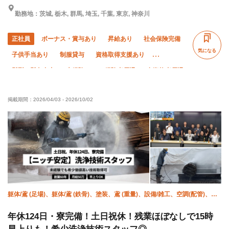
勤務地：茨城, 栃木, 群馬, 埼玉, 千葉, 東京, 神奈川
正社員
ボーナス・賞与あり
昇給あり
社会保険完備
気になる
子供手当あり
制服貸与
資格取得支援あり
髪型・髪色自由
未経験OK
経験者優遇
有資格者優遇
残業ゼロ
残業月10時間以下
夏季休暇
年末年始休暇
掲載期間：
2026/04/03
-
2026/10/02
車・バイク通勤OK
転勤なし
躯体/鳶 (足場)、躯体/鳶 (鉄骨)、塗装、鳶 (重量)、設備/雑工、空調(配管)、空
調(保温)、衛生(配管工)、ハツリ、施工管理(管工事)
年休124日・寮完備！土日祝休！残業ほぼなしで15時