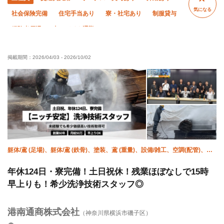
気になる
社会保険完備
住宅手当あり
寮・社宅あり
制服貸与
経験者優遇
車・バイク通勤OK
掲載期間：
2026/04/03
-
2026/10/02
躯体/鳶 (足場)、躯体/鳶 (鉄骨)、塗装、鳶 (重量)、設備/雑工、空調(配管)、空
調(保温)、衛生(配管工)、ハツリ、施工管理(管工事)
年休124日・寮完備！土日祝休！残業ほぼなしで15時
早上りも！希少洗浄技術スタッフ◎
港南通商株式会社
（神奈川県横浜市磯子区）