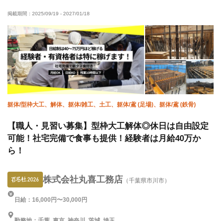
経験者優遇
有資格者優遇
外国人活躍中
残業ゼロ
掲載期間：
2025/09/19
-
2027/01/18
夜勤あり
車・バイク通勤OK
躯体/型枠大工、解体、躯体/雑工、土工、躯体/鳶 (足場)、躯体/鳶 (鉄骨)
【職人・見習い募集】型枠大工解体◎休日は自由設定
可能！社宅完備で食事も提供！経験者は月給40万か
ら！
株式会社丸喜工務店
（千葉県市川市）
日給：16,000円〜30,000円
勤務地：千葉, 東京, 神奈川, 茨城, 埼玉