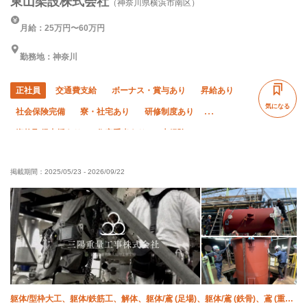
東山架設株式会社
（神奈川県横浜市南区）
月給：25万円〜60万円
勤務地：神奈川
正社員
交通費支給
ボーナス・賞与あり
昇給あり
気になる
社会保険完備
寮・社宅あり
研修制度あり
資格取得支援あり
住宅手当あり
未経験OK
経験者優遇
有資格者優遇
残業月10時間以下
掲載期間：
2025/05/23
-
2026/09/22
直帰・直行OK
夏季休暇
年末年始休暇
車・バイク通勤OK
躯体/型枠大工、躯体/鉄筋工、解体、躯体/鳶 (足場)、躯体/鳶 (鉄骨)、鳶 (重