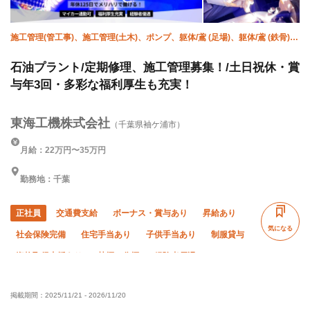
施工管理(管工事)、施工管理(土木)、ポンプ、躯体/鳶 (足場)、躯体/鳶 (鉄骨)、
溶接・鍛冶工、鳶 (重量)、設備/雑工
石油プラント/定期修理、施工管理募集！/土日祝休・賞
与年3回・多彩な福利厚生も充実！
東海工機株式会社
（千葉県袖ケ浦市）
月給：22万円〜35万円
勤務地：千葉
正社員
交通費支給
ボーナス・賞与あり
昇給あり
気になる
社会保険完備
住宅手当あり
子供手当あり
制服貸与
資格取得支援あり
禁煙・分煙
経験者優遇
有資格者優遇
土日休み
年末年始休暇
転勤なし
掲載期間：
2025/11/21
-
2026/11/20