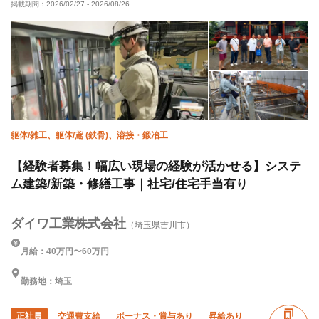
掲載期間：
2026/02/27
-
2026/08/26
躯体/雑工、躯体/鳶 (鉄骨)、溶接・鍛冶工
【経験者募集！幅広い現場の経験が活かせる】システ
ム建築/新築・修繕工事｜社宅/住宅手当有り
ダイワ工業株式会社
（埼玉県吉川市）
月給：40万円〜60万円
勤務地：埼玉
正社員
交通費支給
ボーナス・賞与あり
昇給あり