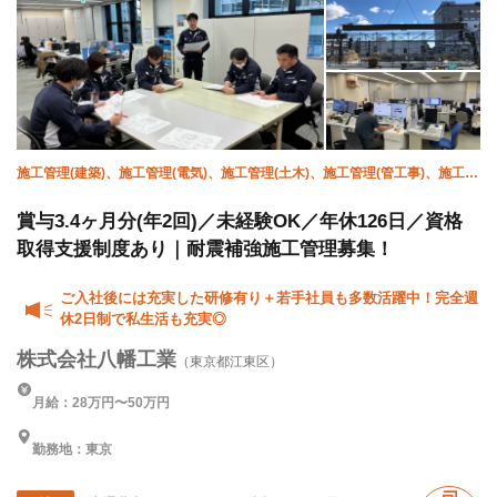
施工管理(建築)、施工管理(電気)、施工管理(土木)、施工管理(管工事)、施工管
理(造園)、躯体/型枠大工、躯体/鉄筋工、躯体/鳶 (鉄骨)
賞与3.4ヶ月分(年2回)／未経験OK／年休126日／資格
取得支援制度あり｜耐震補強施工管理募集！
ご入社後には充実した研修有り＋若手社員も多数活躍中！完全週
休2日制で私生活も充実◎
株式会社八幡工業
（東京都江東区）
月給：28万円〜50万円
勤務地：東京