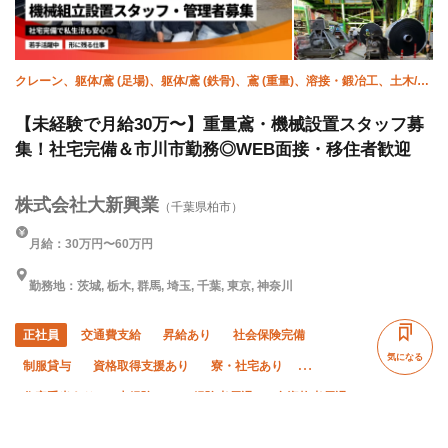
クレーン、躯体/鳶 (足場)、躯体/鳶 (鉄骨)、鳶 (重量)、溶接・鍛冶工、土木/鳶
(足場)、土木/鳶 (鉄骨)、鍛治鳶、施工管理(土木)、施工管理(建築)
【未経験で月給30万〜】重量鳶・機械設置スタッフ募
集！社宅完備＆市川市勤務◎WEB面接・移住者歓迎
株式会社大新興業
（千葉県柏市）
月給：30万円〜60万円
勤務地：茨城, 栃木, 群馬, 埼玉, 千葉, 東京, 神奈川
正社員
交通費支給
昇給あり
社会保険完備
気になる
制服貸与
資格取得支援あり
寮・社宅あり
住宅手当あり
未経験OK
経験者優遇
有資格者優遇
夏季休暇
年末年始休暇
車・バイク通勤OK
夜勤あり