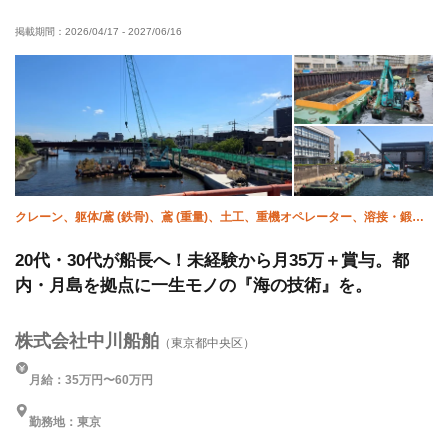
経験者優遇
残業ゼロ
残業月10時間以下
土日休み
掲載期間：
2026/04/17
-
2027/06/16
完全週休二日制
残業月20時間以下
直帰・直行OK
年末年始休暇
夏季休暇
クレーン、躯体/鳶 (鉄骨)、鳶 (重量)、土工、重機オペレーター、溶接・鍛冶
工、鍛治鳶、橋梁鳶
20代・30代が船長へ！未経験から月35万＋賞与。都
内・月島を拠点に一生モノの『海の技術』を。
株式会社中川船舶
（東京都中央区）
月給：35万円〜60万円
勤務地：東京