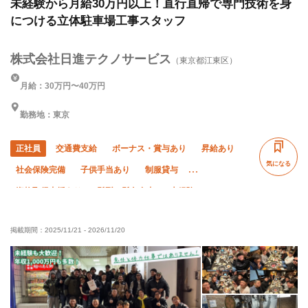
未経験から月給30万円以上！直行直帰で専門技術を身
につける立体駐車場工事スタッフ
株式会社日進テクノサービス
（東京都江東区）
月給：30万円〜40万円
勤務地：東京
正社員
交通費支給
ボーナス・賞与あり
昇給あり
気になる
社会保険完備
子供手当あり
制服貸与
資格取得支援あり
髪型・髪色自由
未経験OK
経験者優遇
有資格者優遇
残業月10時間以下
掲載期間：
2025/11/21
-
2026/11/20
直帰・直行OK
年末年始休暇
夏季休暇
転勤なし