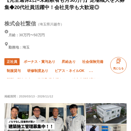
【完全週休2日×未経験者も月30万円】足場職人を大募
集◆20代社員活躍中！会社見学も大歓迎◎
株式会社繋信
（埼玉県川越市）
月給：30万円〜50万円
勤務地：埼玉
正社員
ボーナス・賞与あり
昇給あり
社会保険完備
気になる
制服貸与
研修制度あり
ピアス・ネイルOK
髪型・髪色自由
資格取得支援あり
独立支援制度あり
未経験OK
経験者優遇
残業月10時間以下
掲載期間：
2026/03/13
-
2026/11/12
完全週休二日制
夏季休暇
年末年始休暇
車・バイク通勤OK
転勤なし