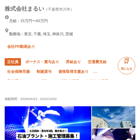
株式会社まるい
（千葉県市川市）
月給：35万円〜60万円
勤務地：東京, 千葉, 埼玉, 神奈川, 茨城
会社PR動画あり
正社員
ボーナス・賞与あり
昇給あり
交通費支給
気になる
社会保険完備
制服貸与
資格取得支援あり
子供手当あり
未経験OK
経験者優遇
有資格者優遇
夏季休暇
年末年始休暇
車・バイク通勤OK
転勤なし
掲載期間：
2026/04/03
-
2026/10/02
残業月20時間以下