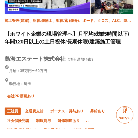
施工管理(建築)、躯体/鉄筋工、躯体/鳶 (鉄骨)、ボード、クロス、ALC、防
水、施工管理(土木)
【ホワイト企業の現場管理へ】月平均残業5時間以下/
年間120日以上の土日祝休/長期休暇/建築施工管理
鳥海エステート株式会社
（埼玉県加須市）
月給：35万円〜60万円
勤務地：埼玉
会社PR動画あり
正社員
交通費支給
ボーナス・賞与あり
昇給あり
気になる
社会保険完備
制服貸与
研修制度あり
資格取得支援あり
子供手当あり
有資格者優遇