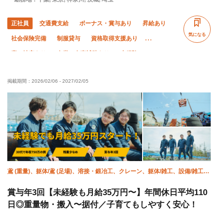
正社員
交通費支給
ボーナス・賞与あり
昇給あり
気になる
社会保険完備
制服貸与
資格取得支援あり
寮・社宅あり
食堂・食事補助あり
未経験OK
経験者優遇
有資格者優遇
女性活躍中
掲載期間：
2026/02/06
-
2027/02/05
50代以上活躍中
60代以上活躍中
外国人活躍中
残業ゼロ
残業月10時間以下
直帰・直行OK
夏季休暇
年末年始休暇
車・バイク通勤OK
転勤なし
土日休み
鳶 (重量)、躯体/鳶 (足場)、溶接・鍛冶工、クレーン、躯体/雑工、設備/雑工、
空調(配管)、躯体/鳶 (鉄骨)、未経験
賞与年3回【未経験も月給35万円〜】年間休日平均110
日◎重量物・搬入〜据付／子育てもしやすく安心！