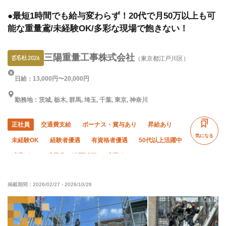
量)、揚重、ハツリ、溶接・鍛冶工、鍛治鳶
●最短1時間でも給与変わらず！20代で月50万以上も可
能な重量鳶/未経験OK/多彩な現場で飽きない！
三陽重量工事株式会社
（東京都江戸川区）
日給：13,000円〜20,000円
勤務地：茨城, 栃木, 群馬, 埼玉, 千葉, 東京, 神奈川
正社員
交通費支給
ボーナス・賞与あり
昇給あり
気になる
未経験OK
経験者優遇
有資格者優遇
50代以上活躍中
残業ゼロ
残業月10時間以下
夜勤あり
車・バイク通勤OK
転勤なし
社会保険完備
掲載期間：
2026/02/27
-
2026/10/26
食堂・食事補助あり
制服貸与
資格取得支援あり
髪型・髪色自由