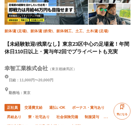
躯体/鳶 (足場)、躯体/鳶 (鉄骨)、躯体/雑工、土工、土木/鳶 (足場)
【未経験歓迎/残業なし】東京23区中心の足場鳶！年間
休日110日以上・賞与年2回でプライベートも充実
幸智工業株式会社
（東京都練馬区）
日給：11,000円〜20,000円
勤務地：東京
正社員
交通費支給
週払いOK
ボーナス・賞与あり
気になる
昇給あり
寮・社宅あり
社会保険完備
制服貸与
研修制度あり
資格取得支援あり
未経験OK