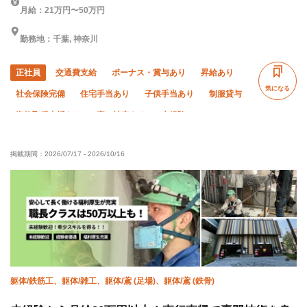
月給：21万円〜50万円
勤務地：千葉, 神奈川
正社員
交通費支給
ボーナス・賞与あり
昇給あり
気になる
社会保険完備
住宅手当あり
子供手当あり
制服貸与
資格取得支援あり
寮・社宅あり
未経験OK
経験者優遇
有資格者優遇
残業月10時間以下
掲載期間：
2026/07/17
-
2026/10/16
残業ゼロ
土日休み
完全週休二日制
夏季休暇
年末年始休暇
車・バイク通勤OK
転勤なし
躯体/鉄筋工、躯体/雑工、躯体/鳶 (足場)、躯体/鳶 (鉄骨)