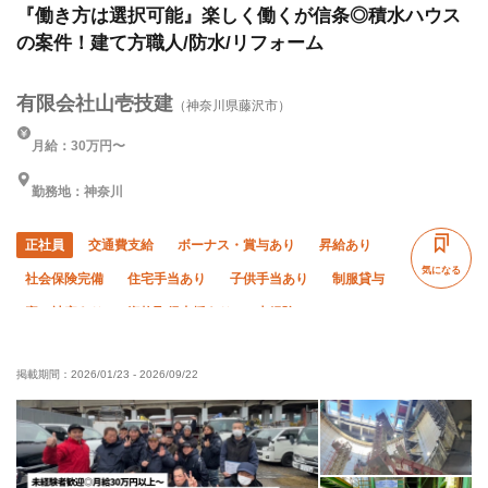
『働き方は選択可能』楽しく働くが信条◎積水ハウス
の案件！建て方職人/防水/リフォーム
有限会社山壱技建
（神奈川県藤沢市）
月給：30万円〜
勤務地：神奈川
正社員
交通費支給
ボーナス・賞与あり
昇給あり
気になる
社会保険完備
住宅手当あり
子供手当あり
制服貸与
寮・社宅あり
資格取得支援あり
未経験OK
経験者優遇
有資格者優遇
夏季休暇
年末年始休暇
掲載期間：
2026/01/23
-
2026/09/22
車・バイク通勤OK
転勤なし
残業ゼロ