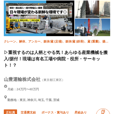
クレーン、解体、アンカー、躯体/鳶 (足場)、躯体/鳶 (鉄骨)、鳶 (重量)、揚
重、強電、空調(配管)、溶接・鍛冶工
▷重視するのは人柄とやる気！あらゆる産業機械を搬
入/据付！現場は有名工場や病院・役所・サーキッ
ト！？
山豊運輸株式会社
（東京都江東区）
月給：24万円〜40万円
勤務地：東京, 神奈川, 埼玉, 千葉, 茨城
正社員
交通費支給
ボーナス・賞与あり
昇給あり