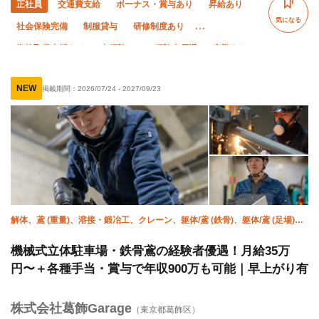
正社員
交通費支給
ボーナス・賞与あり
昇給あり
気になる
社会保険完備
制服貸与
研修制度あり
資格取得支援あり
未経験OK
経験者優遇
夜勤あり
直帰・直行OK
残業月20時間以下
NEW
掲載期間：
2026/07/24
-
2027/09/23
解体、鳶 (重量)、溶接・鍛冶工、クレーン、躯体/鳶 (鉄骨)、躯体/鳶 (足場)、
未経験、設備/雑工、重機オペレーター
機械式立体駐車場・鉄骨鳶の経験者優遇！月給35万
円〜＋各種手当・賞与で年収900万も可能｜早上がり有
株式会社葛飾Garage
（東京都葛飾区）