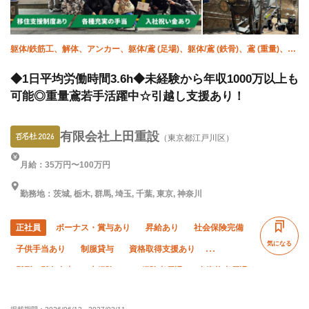
躯体/鉄筋工、解体、アンカー、躯体/鳶 (足場)、躯体/鳶 (鉄骨)、鳶 (重量)、揚
重、空調(ダクト)、空調(冷媒)、溶接・鍛冶工
◆1日平均労働時間3.6h◆未経験から年収1000万以上も
可能◎重量鳶若手活躍中☆引越し支援あり！
有限会社上田重設
（東京都江戸川区）
月給：35万円〜100万円
勤務地：茨城, 栃木, 群馬, 埼玉, 千葉, 東京, 神奈川
正社員
ボーナス・賞与あり
昇給あり
社会保険完備
気になる
子供手当あり
制服貸与
資格取得支援あり
髪型・髪色自由
未経験OK
経験者優遇
有資格者優遇
残業ゼロ
残業月10時間以下
夏季休暇
年末年始休暇