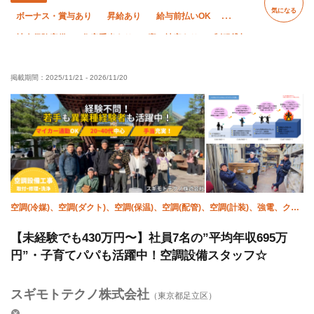
気になる
ボーナス・賞与あり
昇給あり
給与前払いOK
社会保険完備
住宅手当あり
寮・社宅あり
制服貸与
研修制度あり
資格取得支援あり
ピアス・ネイルOK
掲載期間：
2025/11/21
-
2026/11/20
髪型・髪色自由
独立支援制度あり
社員登用あり
未経験OK
経験者優遇
有資格者優遇
年齢不問
土日休み
車・バイク通勤OK
転勤なし
夏季休暇
年末年始休暇
空調(冷媒)、空調(ダクト)、空調(保温)、空調(配管)、空調(計装)、強電、クリ
ーニング、躯体/鳶 (鉄骨)
【未経験でも430万円〜】社員7名の”平均年収695万
円”・子育てパパも活躍中！空調設備スタッフ☆
スギモトテクノ株式会社
（東京都足立区）