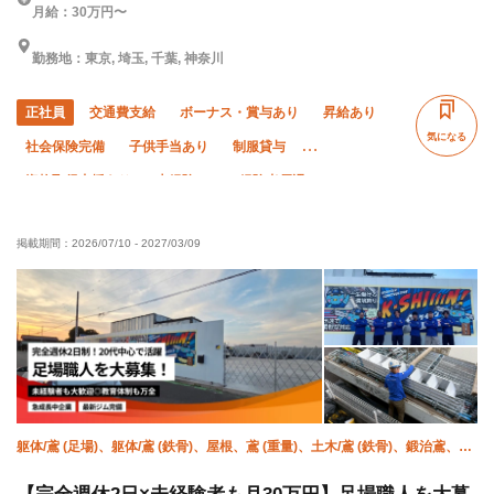
月給：30万円〜
勤務地：東京, 埼玉, 千葉, 神奈川
正社員
交通費支給
ボーナス・賞与あり
昇給あり
気になる
社会保険完備
子供手当あり
制服貸与
資格取得支援あり
未経験OK
経験者優遇
有資格者優遇
夏季休暇
年末年始休暇
掲載期間：
2026/07/10
-
2027/03/09
車・バイク通勤OK
転勤なし
土日休み
躯体/鳶 (足場)、躯体/鳶 (鉄骨)、屋根、鳶 (重量)、土木/鳶 (鉄骨)、鍛治鳶、橋
梁鳶