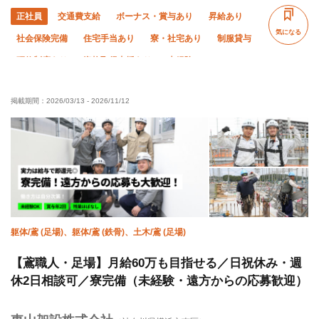
正社員
交通費支給
ボーナス・賞与あり
昇給あり
気になる
社会保険完備
住宅手当あり
寮・社宅あり
制服貸与
研修制度あり
資格取得支援あり
未経験OK
経験者優遇
有資格者優遇
夜勤あり
直帰・直行OK
掲載期間：
2026/03/13
-
2026/11/12
土日休み
夏季休暇
年末年始休暇
躯体/鳶 (足場)、躯体/鳶 (鉄骨)、土木/鳶 (足場)
【鳶職人・足場】月給60万も目指せる／日祝休み・週
休2日相談可／寮完備（未経験・遠方からの応募歓迎）