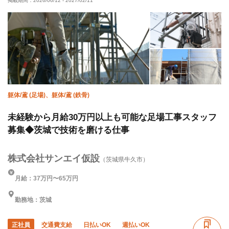
掲載期間：
2026/06/12
-
2027/02/11
車・バイク通勤OK
転勤なし
躯体/鳶 (足場)、躯体/鳶 (鉄骨)
未経験から月給30万円以上も可能な足場工事スタッフ
募集◆茨城で技術を磨ける仕事
株式会社サンエイ仮設
（茨城県牛久市）
月給：37万円〜65万円
勤務地：茨城
正社員
交通費支給
日払いOK
週払いOK