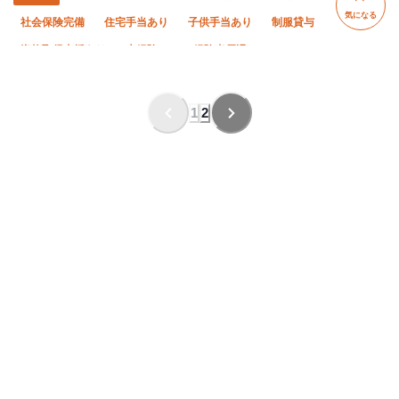
気になる
社会保険完備
住宅手当あり
子供手当あり
制服貸与
資格取得支援あり
未経験OK
経験者優遇
有資格者優遇
年齢不問
夏季休暇
年末年始休暇
残業ゼロ
残業月10時間以下
車・バイク通勤OK
1
2
転勤なし