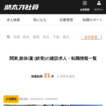
会員登録
ログイン
求人検索
気になる
応募管理
転職サポート
茨城、栃木、群馬、埼玉、千葉、東京、神
条件変更
奈川、躯体/鳶 (鉄骨)、
関東,躯体/鳶 (鉄骨)の建設求人・転職情報一覧
21
検索結果
件
1
~
20
件を表示
〆切間近
掲載期間：
2026/05/08
-
2026/08/07