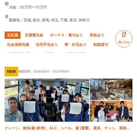
月給：35万円〜75万円
勤務地：茨城, 栃木, 群馬, 埼玉, 千葉, 東京, 神奈川
正社員
交通費支給
ボーナス・賞与あり
昇給あり
気になる
社会保険完備
住宅手当あり
寮・社宅あり
制服貸与
資格取得支援あり
未経験OK
経験者優遇
有資格者優遇
残業ゼロ
残業月10時間以下
夏季休暇
NEW
掲載期間：
2026/08/07
-
2027/08/06
年末年始休暇
車・バイク通勤OK
転勤なし
クレーン、躯体/鳶 (鉄骨)、ALC、シール、鳶 (重量)、建具、サッシ、屋根、
土木/鳶 (鉄骨)